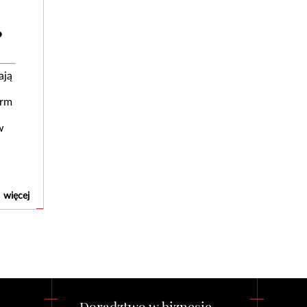
?
ają
irm
w
więcej
Doradztwo w biznesie