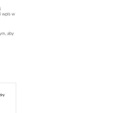
i
i wpis w
wym, aby
dry