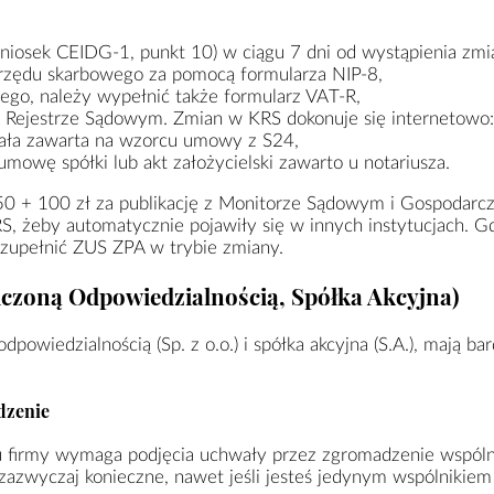
iosek CEIDG-1, punkt 10) w ciągu 7 dni od wystąpienia zmi
urzędu skarbowego za pomocą formularza NIP-8,
wego, należy wypełnić także formularz VAT-R,
m Rejestrze Sądowym. Zmian w KRS dokonuje się internetowo:
tała zawarta na wzorcu umowy z S24,
mowę spółki lub akt założycielski zawarto u notariusza.
50 + 100 zł za publikację z Monitorze Sądowym i Gospodarc
S, żeby automatycznie pojawiły się w innych instytucjach. 
zupełnić ZUS ZPA w trybie zmiany.
iczoną Odpowiedzialnością, Spółka Akcyjna)
dpowiedzialnością (Sp. z o.o.) i spółka akcyjna (S.A.), mają bar
dzenie
u firmy wymaga podjęcia uchwały przez zgromadzenie wspól
to zazwyczaj konieczne, nawet jeśli jesteś jedynym wspólnikiem