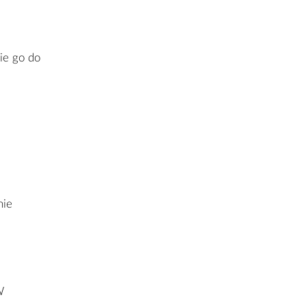
nie go do
nie
i
W