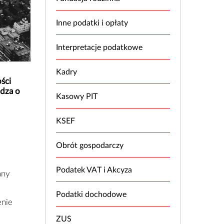
Inne podatki i opłaty
Interpretacje podatkowe
Kadry
ści
edza o
Kasowy PIT
KSEF
Obrót gospodarczy
Podatek VAT i Akcyza
any
Podatki dochodowe
enie
ZUS