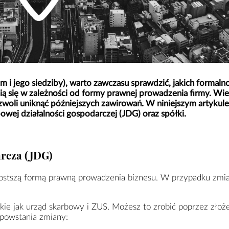
m i jego siedziby), warto zawczasu sprawdzić, jakich formalno
nią się w zależności od formy prawnej prowadzenia firmy. Wi
woli uniknąć późniejszych zawirowań. W niniejszym artykule
ej działalności gospodarczej (JDG) oraz spółki.
rcza (JDG)
rostszą formą prawną prowadzenia biznesu. W przypadku zmi
kie jak urząd skarbowy i ZUS. Możesz to zrobić poprzez złoż
 powstania zmiany: