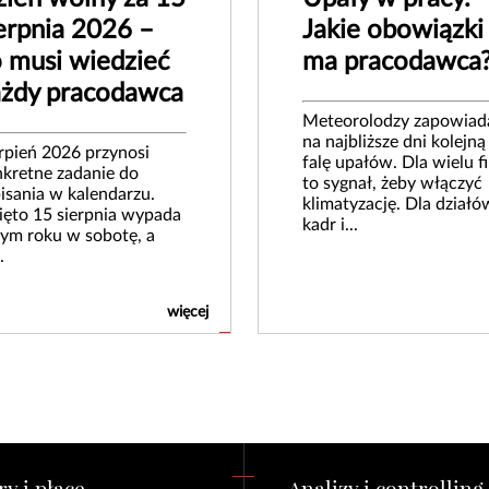
erpnia 2026 –
Jakie obowiązki
 musi wiedzieć
ma pracodawca
ażdy pracodawca
Meteorolodzy zapowiad
na najbliższe dni kolejną
rpień 2026 przynosi
falę upałów. Dla wielu f
kretne zadanie do
to sygnał, żeby włączyć
isania w kalendarzu.
klimatyzację. Dla działó
ęto 15 sierpnia wypada
kadr i...
ym roku w sobotę, a
.
więcej
y i płace
Analizy i controlling