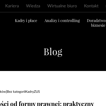
Kariera
Wiedza
Wirtualne biuro
Kontakt
ć
Kadry i płace
Analizy i controlling
Doradztwo
biznesie
Blog
ików]
Bez kategorii
Kadry
ZUS
ści od formy prawnej: praktyczny