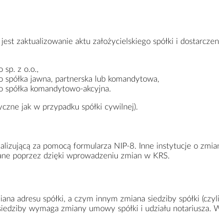
est zaktualizowanie aktu założycielskiego spółki i dostarcze
 sp. z o.o.,
to spółka jawna, partnerska lub komandytowa,
to spółka komandytowo-akcyjna.
czne jak w przypadku spółki cywilnej).
lizującą za pomocą formularza NIP-8. Inne instytucje o zmia
ane poprzez dzięki wprowadzeniu zmian w KRS.
na adresu spółki, a czym innym zmiana siedziby spółki (czyl
 siedziby wymaga zmiany umowy spółki i udziału notariusza. 