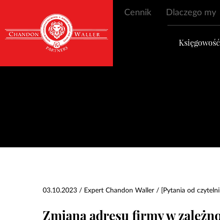
Cennik
Dlaczego my
Księgowoś
03.10.2023 / Expert Chandon Waller /
[Pytania od czyteln
Zmiana adresu firmy w zależno