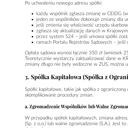
Po uchwaleniu nowego adresu spółki:
każdy wspólnik zgłasza zmianę w CEIDG (wn
jeden ze wspólników dokonuje zmiany dla 
jeśli zmienia się właściwość urzędu skarbo
zgłasza się aktualizację danych w Krajowy
przez system S24 – jeśli umowa spółki zos
ramach Portalu Rejestrów Sądowych – jeśli u
Opłata sądowa wynosi łącznie 350 zł (wniosek 2
Teoretycznie wystarczy zaktualizować dane w KR
zmiany długo nie były widoczne w ZUS, można u
3. Spółka Kapitałowa (Spółka z Ogran
Spółki kapitałowe, takie jak spółka z ograniczoną o
skomplikowane procedury zmian.
a. Zgromadzenie Wspólników lub Walne Zgroma
W przypadku spółek kapitałowych, zmiana adres
(Sp. z o.o.) lub walne zgromadzenie (S.A.). Jest 