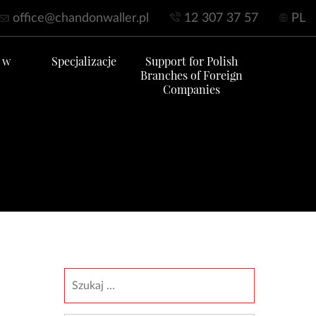
office@chandonwaller.pl
12 307 37 57
PL
 w
Specjalizacje
Support for Polish
Branches of Foreign
Companies