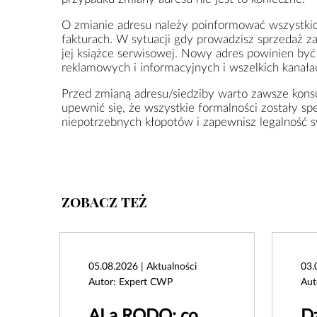
O zmianie adresu należy poinformować wszystkic
fakturach. W sytuacji gdy prowadzisz sprzedaż za
jej książce serwisowej. Nowy adres powinien by
reklamowych i informacyjnych i wszelkich kanała
Przed zmianą adresu/siedziby warto zawsze kon
upewnić się, że wszystkie formalności zostały sp
niepotrzebnych kłopotów i zapewnisz legalność sw
ZOBACZ TEŻ
05.08.2026 | Aktualności
03.
Autor: Expert CWP
Aut
AI a RODO: co
Dz