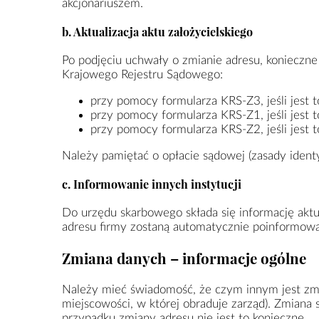
akcjonariuszem.
b. Aktualizacja aktu założycielskiego
Po podjęciu uchwały o zmianie adresu, konieczne j
Krajowego Rejestru Sądowego:
przy pomocy formularza KRS-Z3, jeśli jest to
przy pomocy formularza KRS-Z1, jeśli jest 
przy pomocy formularza KRS-Z2, jeśli jest 
Należy pamiętać o opłacie sądowej (zasady identy
c. Informowanie innych instytucji
Do urzędu skarbowego składa się informację aktua
adresu firmy zostaną automatycznie poinformow
Zmiana danych – informacje ogólne
Należy mieć świadomość, że czym innym jest zmia
miejscowości, w której obraduje zarząd). Zmiana
przypadku zmiany adresu nie jest to konieczne.