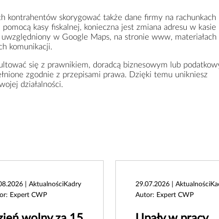
h kontrahentów skorygować także dane firmy na rachunkach 
 pomocą kasy fiskalnej, konieczna jest zmiana adresu w kasie 
ć uwzględniony w Google Maps, na stronie www, materiałach
ch komunikacji.
sultować się z prawnikiem, doradcą biznesowym lub podatko
ełnione zgodnie z przepisami prawa. Dzięki temu unikniesz
ojej działalności.
08.2026 | AktualnościKadry
29.07.2026 | AktualnościKa
or: Expert CWP
Autor: Expert CWP
ień wolny za 15
Upały w pracy.