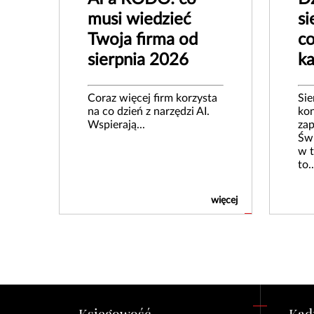
musi wiedzieć
si
Twoja firma od
co
sierpnia 2026
k
Coraz więcej firm korzysta
Sie
na co dzień z narzędzi AI.
kon
Wspierają...
zap
Świ
w t
to..
więcej
Księgowość
Kadr