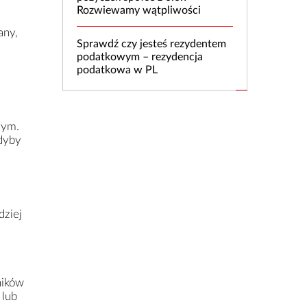
Rozwiewamy wątpliwości
any,
Sprawdź czy jesteś rezydentem
podatkowym – rezydencja
podatkowa w PL
zym.
Gdyby
dziej
ników
 lub