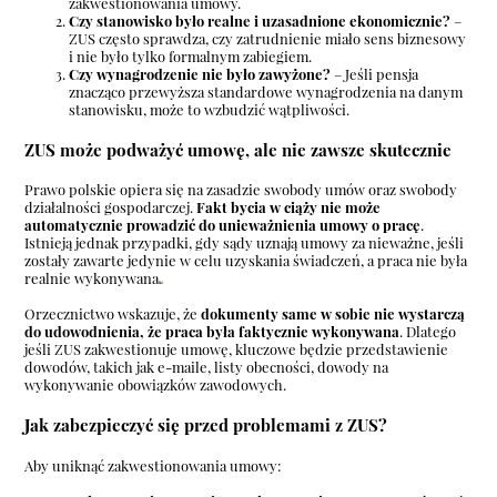
zakwestionowania umowy.
Czy stanowisko było realne i uzasadnione ekonomicznie?
–
ZUS często sprawdza, czy zatrudnienie miało sens biznesowy
i nie było tylko formalnym zabiegiem.
Czy wynagrodzenie nie było zawyżone?
– Jeśli pensja
znacząco przewyższa standardowe wynagrodzenia na danym
stanowisku, może to wzbudzić wątpliwości.
ZUS może podważyć umowę, ale nie zawsze skutecznie
Prawo polskie opiera się na zasadzie swobody umów oraz swobody
działalności gospodarczej.
Fakt bycia w ciąży nie może
automatycznie prowadzić do unieważnienia umowy o pracę
.
Istnieją jednak przypadki, gdy sądy uznają umowy za nieważne, jeśli
zostały zawarte jedynie w celu uzyskania świadczeń, a praca nie była
realnie wykonywana
Orzecznictwo wskazuje, że
dokumenty same w sobie nie wystarczą
do udowodnienia, że praca była faktycznie wykonywana
. Dlatego
jeśli ZUS zakwestionuje umowę, kluczowe będzie przedstawienie
dowodów, takich jak e-maile, listy obecności, dowody na
wykonywanie obowiązków zawodowych.
Jak zabezpieczyć się przed problemami z ZUS?
Aby uniknąć zakwestionowania umowy: