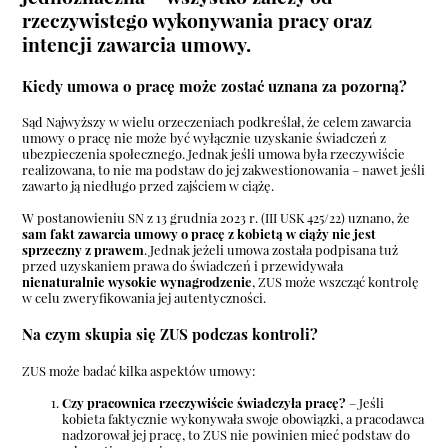
rzeczywistego wykonywania pracy oraz
intencji zawarcia umowy.
Kiedy umowa o pracę może zostać uznana za pozorną?
Sąd Najwyższy w wielu orzeczeniach podkreślał, że celem zawarcia
umowy o pracę nie może być wyłącznie uzyskanie świadczeń z
ubezpieczenia społecznego. Jednak jeśli umowa była rzeczywiście
realizowana, to nie ma podstaw do jej zakwestionowania – nawet jeśli
zawarto ją niedługo przed zajściem w ciążę.
W postanowieniu SN z 13 grudnia 2023 r. (III USK 425/22) uznano, że
sam fakt zawarcia umowy o pracę z kobietą w ciąży nie jest
sprzeczny z prawem
. Jednak jeżeli umowa została podpisana tuż
przed uzyskaniem prawa do świadczeń i przewidywała
nienaturalnie wysokie wynagrodzenie
, ZUS może wszcząć kontrolę
w celu zweryfikowania jej autentyczności.
Na czym skupia się ZUS podczas kontroli?
ZUS może badać kilka aspektów umowy:
Czy pracownica rzeczywiście świadczyła pracę?
– Jeśli
kobieta faktycznie wykonywała swoje obowiązki, a pracodawca
nadzorował jej pracę, to ZUS nie powinien mieć podstaw do