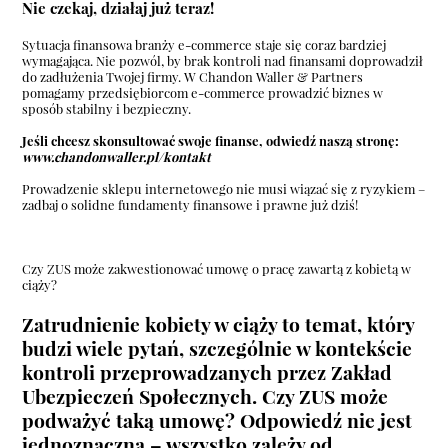
Nie czekaj, działaj już teraz!
Sytuacja finansowa branży e-commerce staje się coraz bardziej
wymagająca. Nie pozwól, by brak kontroli nad finansami doprowadził
do zadłużenia Twojej firmy. W Chandon Waller & Partners
pomagamy przedsiębiorcom e-commerce prowadzić biznes w
sposób stabilny i bezpieczny.
Jeśli chcesz skonsultować swoje finanse, odwiedź naszą stronę:
www.chandonwaller.pl/kontakt
Prowadzenie sklepu internetowego nie musi wiązać się z ryzykiem –
zadbaj o solidne fundamenty finansowe i prawne już dziś!
Czy ZUS może zakwestionować umowę o pracę zawartą z kobietą w
ciąży?
Zatrudnienie kobiety w ciąży to temat, który
budzi wiele pytań, szczególnie w kontekście
kontroli przeprowadzanych przez Zakład
Ubezpieczeń Społecznych.
Czy ZUS może
podważyć taką umowę?
Odpowiedź nie jest
jednoznaczna – wszystko zależy od