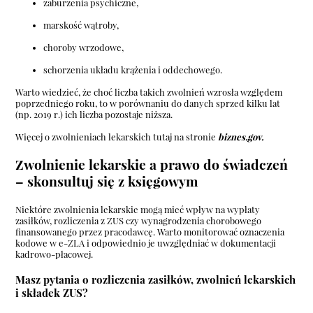
zaburzenia psychiczne,
marskość wątroby,
choroby wrzodowe,
schorzenia układu krążenia i oddechowego.
Warto wiedzieć, że choć liczba takich zwolnień wzrosła względem
poprzedniego roku, to w porównaniu do danych sprzed kilku lat
(np. 2019 r.) ich liczba pozostaje niższa.
Więcej o zwolnieniach lekarskich tutaj na stronie
biznes.gov.
Zwolnienie lekarskie a prawo do świadczeń
– skonsultuj się z księgowym
Niektóre zwolnienia lekarskie mogą mieć wpływ na wypłaty
zasiłków, rozliczenia z ZUS czy wynagrodzenia chorobowego
finansowanego przez pracodawcę. Warto monitorować oznaczenia
kodowe w e-ZLA i odpowiednio je uwzględniać w dokumentacji
kadrowo-płacowej.
Masz pytania o rozliczenia zasiłków, zwolnień lekarskich
i składek ZUS?