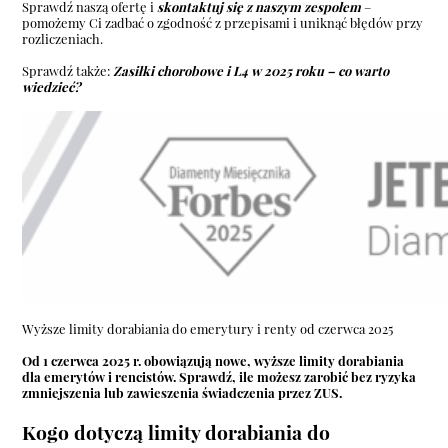
Sprawdź naszą ofertę i
skontaktuj się z naszym zespołem
–
pomożemy Ci zadbać o zgodność z przepisami i uniknąć błędów przy
rozliczeniach.
Sprawdź także:
Zasiłki chorobowe i L4 w 2025 roku – co warto
wiedzieć?
Wyższe limity dorabiania do emerytury i renty od czerwca 2025
Od 1 czerwca 2025 r. obowiązują nowe, wyższe limity dorabiania
dla emerytów i rencistów. Sprawdź, ile możesz zarobić bez ryzyka
zmniejszenia lub zawieszenia świadczenia przez ZUS.
Kogo dotyczą limity dorabiania do