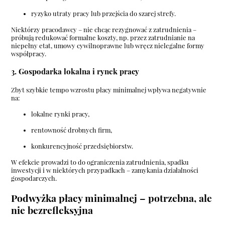
ryzyko utraty pracy lub przejścia do szarej strefy.
Niektórzy pracodawcy – nie chcąc rezygnować z zatrudnienia –
próbują redukować formalne koszty, np. przez zatrudnianie na
niepełny etat, umowy cywilnoprawne lub wręcz nielegalne formy
współpracy.
3. Gospodarka lokalna i rynek pracy
Zbyt szybkie tempo wzrostu płacy minimalnej wpływa negatywnie
na:
lokalne rynki pracy,
rentowność drobnych firm,
konkurencyjność przedsiębiorstw.
W efekcie prowadzi to do ograniczenia zatrudnienia, spadku
inwestycji i w niektórych przypadkach – zamykania działalności
gospodarczych.
Podwyżka płacy minimalnej – potrzebna, ale
nie bezrefleksyjna