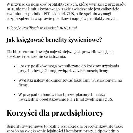
W przypadku posiłków profilaktycznych, które wynikają z przepisów
BHP, nie ma limitu kwotowego. Takie świadczenie jest całkowicie
zwolnione z podatku PIT i składek ZUS, o ile spełnia wymogi
rozporządzenia w sprawie posiłków i napojów profilaktycznych.
Więcej o Posiłkach w zasadach BHP, tutaj.
Jak księgować benefity żywieniowe?
Dla biura rachunkowego najważniejsze jest prawidłowe ujęcie
kosztów i rozliczenie świadczenia:
Koszty posiłków mogą być zaliczone do kosztów uzyskania
przychodów, jeśli mają związek z działalnością firmy.
Wydatki należy dokumentować fakturami wystawionymi na
firmę.
W przypadku bonów i kart przedpłaconych należy
uwzględnić opodatkowanie PIT i limit zwolnienia ZUS.
Korzyści dla przedsiębiorcy
Benefity żywieniowe to realne wsparcie dla pracowników, ale także
sposób na zwiększenie lojalności i komfortu pracy. Odpowiednio