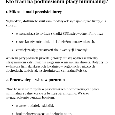
Kto traci na podniesieniu płacy minimalnej?
1. Mikro- i mali przedsiębiorcy
Najbardziej dotknięte skutkami podwyżek są najmniejsze firmy, dla
których:
wyższa płaca to wyższe składki ZUS, zdrowotne i fundusze,
rosną koszty zatrudnienia i obciążeń pracowniczych,
zmniejsza się przestrzeń do inwestycji i rozwoju.
W wielu przypadkach przedsiębiorcy muszą wybierać między
utrzymaniem zatrudnienia a ograniczeniem działalności. Dotyczy to
zwłaszcza firm działających lokalnie, w regionach o niższych
dochodach, takich jak wschodnia czy centralna Polska.
2. Pracownicy – wbrew pozorom
Choć to właśnie z myślą o pracownikach podnoszona jest płaca
minimalna, realne korzyści bywają ograniczone. Wyższe
wynagrodzenie oznacza bowiem:
wyższy podatek i składki,
brak pełnego wzrostu dochodu netto,