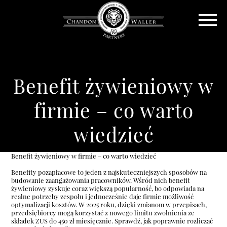
Benefit żywieniowy w
firmie – co warto
wiedzieć
Benefit żywieniowy w firmie – co warto wiedzieć
Benefity pozapłacowe to jeden z najskuteczniejszych sposobów na
budowanie zaangażowania pracowników. Wśród nich benefit
żywieniowy zyskuje coraz większą popularność, bo odpowiada na
realne potrzeby zespołu i jednocześnie daje firmie możliwość
optymalizacji kosztów. W 2025 roku, dzięki zmianom w przepisach,
przedsiębiorcy mogą korzystać z nowego limitu zwolnienia ze
składek ZUS do 450 zł miesięcznie. Sprawdź, jak poprawnie rozliczać