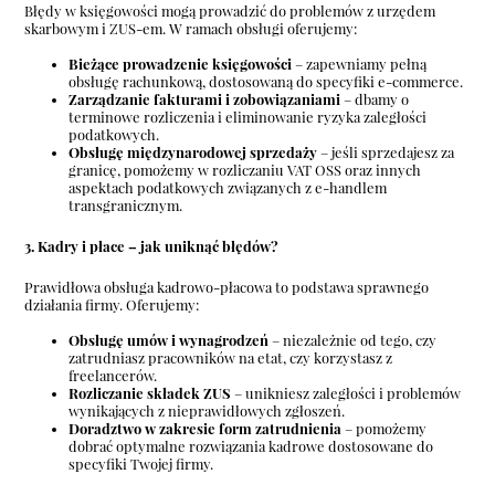
Błędy w księgowości mogą prowadzić do problemów z urzędem
skarbowym i ZUS-em. W ramach obsługi oferujemy:
Bieżące prowadzenie księgowości
– zapewniamy pełną
obsługę rachunkową, dostosowaną do specyfiki e-commerce.
Zarządzanie fakturami i zobowiązaniami
– dbamy o
terminowe rozliczenia i eliminowanie ryzyka zaległości
podatkowych.
Obsługę międzynarodowej sprzedaży
– jeśli sprzedajesz za
granicę, pomożemy w rozliczaniu VAT OSS oraz innych
aspektach podatkowych związanych z e-handlem
transgranicznym.
3. Kadry i płace – jak uniknąć błędów?
Prawidłowa obsługa kadrowo-płacowa to podstawa sprawnego
działania firmy. Oferujemy:
Obsługę umów i wynagrodzeń
– niezależnie od tego, czy
zatrudniasz pracowników na etat, czy korzystasz z
freelancerów.
Rozliczanie składek ZUS
– unikniesz zaległości i problemów
wynikających z nieprawidłowych zgłoszeń.
Doradztwo w zakresie form zatrudnienia
– pomożemy
dobrać optymalne rozwiązania kadrowe dostosowane do
specyfiki Twojej firmy.