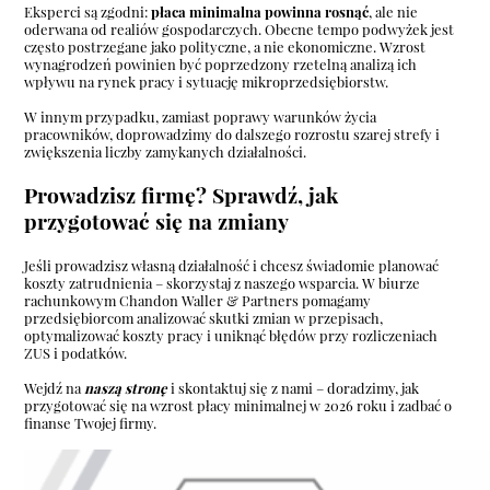
Eksperci są zgodni:
płaca minimalna powinna rosnąć
, ale nie
oderwana od realiów gospodarczych. Obecne tempo podwyżek jest
często postrzegane jako polityczne, a nie ekonomiczne. Wzrost
wynagrodzeń powinien być poprzedzony rzetelną analizą ich
wpływu na rynek pracy i sytuację mikroprzedsiębiorstw.
W innym przypadku, zamiast poprawy warunków życia
pracowników, doprowadzimy do dalszego rozrostu szarej strefy i
zwiększenia liczby zamykanych działalności.
Prowadzisz firmę? Sprawdź, jak
przygotować się na zmiany
Jeśli prowadzisz własną działalność i chcesz świadomie planować
koszty zatrudnienia – skorzystaj z naszego wsparcia. W biurze
rachunkowym Chandon Waller & Partners pomagamy
przedsiębiorcom analizować skutki zmian w przepisach,
optymalizować koszty pracy i uniknąć błędów przy rozliczeniach
ZUS i podatków.
Wejdź na
naszą stronę
i skontaktuj się z nami – doradzimy, jak
przygotować się na wzrost płacy minimalnej w 2026 roku i zadbać o
finanse Twojej firmy.