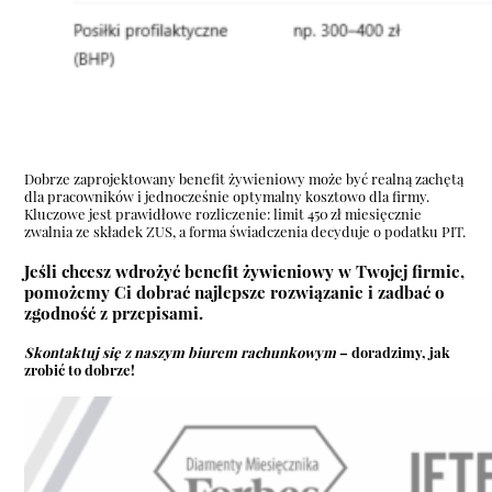
Dobrze zaprojektowany benefit żywieniowy może być realną zachętą
dla pracowników i jednocześnie optymalny kosztowo dla firmy.
Kluczowe jest prawidłowe rozliczenie: limit 450 zł miesięcznie
zwalnia ze składek ZUS, a forma świadczenia decyduje o podatku PIT.
Jeśli chcesz wdrożyć benefit żywieniowy w Twojej firmie,
pomożemy Ci dobrać najlepsze rozwiązanie i zadbać o
zgodność z przepisami.
Skontaktuj się z naszym biurem rachunkowym
– doradzimy, jak
zrobić to dobrze!