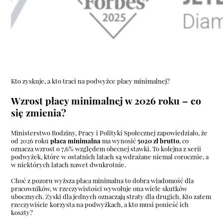
Kto zyskuje, a kto traci na podwyżce płacy minimalnej?
Wzrost płacy minimalnej w 2026 roku – co
się zmienia?
Ministerstwo Rodziny, Pracy i Polityki Społecznej zapowiedziało, że
od 2026 roku
płaca minimalna
ma wynosić
5020 zł brutto
, co
oznacza wzrost o 7,6% względem obecnej stawki. To kolejna z serii
podwyżek, które w ostatnich latach są wdrażane niemal corocznie, a
w niektórych latach nawet dwukrotnie.
Choć z pozoru wyższa płaca minimalna to dobra wiadomość dla
pracowników, w rzeczywistości wywołuje ona wiele skutków
ubocznych. Zyski dla jednych oznaczają straty dla drugich. Kto zatem
rzeczywiście korzysta na podwyżkach, a kto musi ponieść ich
koszty?