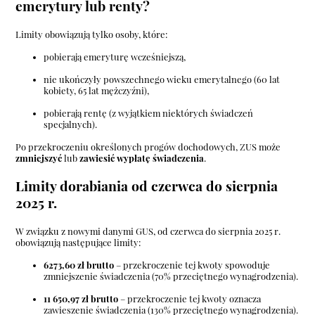
emerytury lub renty?
Limity obowiązują tylko osoby, które:
pobierają emeryturę wcześniejszą,
nie ukończyły powszechnego wieku emerytalnego (60 lat
kobiety, 65 lat mężczyźni),
pobierają rentę (z wyjątkiem niektórych świadczeń
specjalnych).
Po przekroczeniu określonych progów dochodowych, ZUS może
zmniejszyć
lub
zawiesić wypłatę świadczenia
.
Limity dorabiania od czerwca do sierpnia
2025 r.
W związku z nowymi danymi GUS, od czerwca do sierpnia 2025 r.
obowiązują następujące limity:
6273,60 zł brutto
– przekroczenie tej kwoty spowoduje
zmniejszenie świadczenia (70% przeciętnego wynagrodzenia).
11 650,97 zł brutto
– przekroczenie tej kwoty oznacza
zawieszenie świadczenia (130% przeciętnego wynagrodzenia).