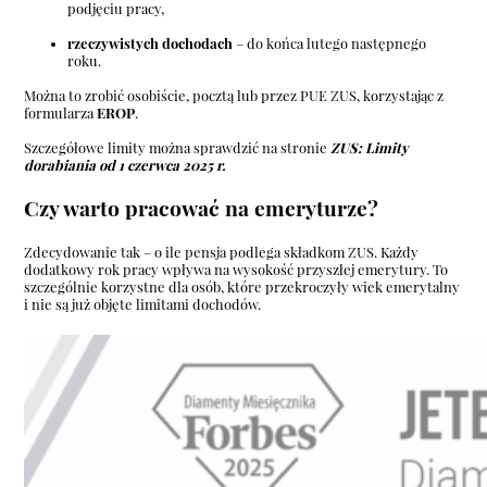
podjęciu pracy,
rzeczywistych dochodach
– do końca lutego następnego
roku.
Można to zrobić osobiście, pocztą lub przez PUE ZUS, korzystając z
formularza
EROP
.
Szczegółowe limity można sprawdzić na stronie
ZUS: Limity
dorabiania od 1 czerwca 2025 r.
Czy warto pracować na emeryturze?
Zdecydowanie tak – o ile pensja podlega składkom ZUS. Każdy
dodatkowy rok pracy wpływa na wysokość przyszłej emerytury. To
szczególnie korzystne dla osób, które przekroczyły wiek emerytalny
i nie są już objęte limitami dochodów.