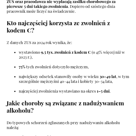
ZUS oraz pracodawca nie wypłacają zasiłku chorobowego za
pierwsze 5 dni takiego zwolnienia
. Dopiero od szóstego dnia
pracownik może liczyć na świadczenie.
Kto najczęściej korzysta ze zwolnień z
kodem C?
Z danych ZUS za 2024 rok wynika, że:
wystawiono
9,5 tys. zwolnień z kodem C
(o 45% więcej niż w
2023 r.),
75%
tych zwolnień dotyczyło mężczyzn,
największy odsetek stanowiły osoby w wieku
30–49 lat
, w tym
szczególnie mężczyźni 40–44 lata i kobiety 30–34 lata,
najczęściej zwolnienia wystawiano na okres
1–5 dni
.
Jakie choroby są związane z nadużywaniem
alkoholu?
Do typowych schorzeń zgłaszanych przy nadużywaniu alkoholu
należą: