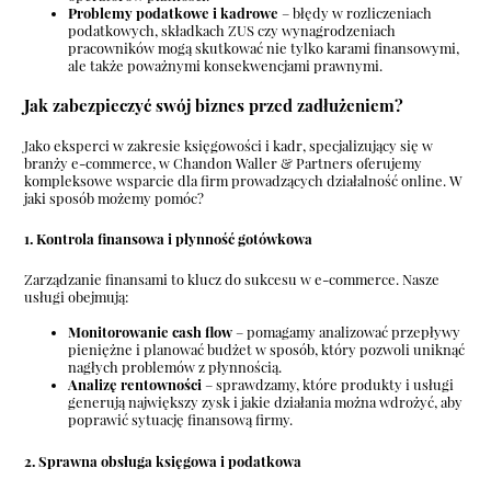
Problemy podatkowe i kadrowe
– błędy w rozliczeniach
podatkowych, składkach ZUS czy wynagrodzeniach
pracowników mogą skutkować nie tylko karami finansowymi,
ale także poważnymi konsekwencjami prawnymi.
Jak zabezpieczyć swój biznes przed zadłużeniem?
Jako eksperci w zakresie księgowości i kadr, specjalizujący się w
branży e-commerce, w Chandon Waller & Partners oferujemy
kompleksowe wsparcie dla firm prowadzących działalność online. W
jaki sposób możemy pomóc?
1. Kontrola finansowa i płynność gotówkowa
Zarządzanie finansami to klucz do sukcesu w e-commerce. Nasze
usługi obejmują:
Monitorowanie cash flow
– pomagamy analizować przepływy
pieniężne i planować budżet w sposób, który pozwoli uniknąć
nagłych problemów z płynnością.
Analizę rentowności
– sprawdzamy, które produkty i usługi
generują największy zysk i jakie działania można wdrożyć, aby
poprawić sytuację finansową firmy.
2. Sprawna obsługa księgowa i podatkowa