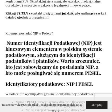
kontrolami ZUS. Skontaktuj się z nami, aby uzyskać profesjonalne
doradztwo i wsparcie w zakresie legalności umów o pracę.
Kliknij
TUTAJ
i skontaktuj się z nami już dziś, aby uniknąć ryzyka i
działać zgodnie z przepisami!
Kto musi posiadać NIP w Polsce?
Numer Identyfikacji Podatkowej (NIP) jest
kluczowym elementem w polskim systemie
podatkowym, służącym do identyfikacji
podatników i płatników. Warto zrozumieć,
kto jest zobowiązany do posiadania NIP, a
kto może posługiwać się numerem PESEL.
Identyfikatory podatkowe: NIP i PESEL
W Polsce funkcjonują dwa główne identyfikatory podatkowe:
Numer PESEL
: Przeznaczony dla osób fizycznych, które:
Ta strona wykorzystuje pliki Cookies do poprawnego działania.
Akceptuj
Nie prowadzą działalności gospodarczej.
Nie są zarejestrowane jako podatnicy VAT.
Więcej