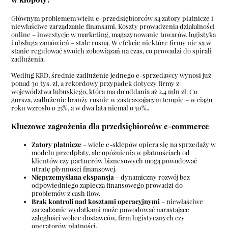
Głównym problemem wielu e-przedsiębiorców są zatory płatnicze i
niewłaściwe zarządzanie finansami. Koszty prowadzenia działalności
online – inwestycje w marketing, magazynowanie towarów, logistyka
i obsługa zamówień – stale rosną. W efekcie niektóre firmy nie są w
stanie regulować swoich zobowiązań na czas, co prowadzi do spirali
zadłużenia.
Według KRD, średnie zadłużenie jednego e-sprzedawcy wynosi już
ponad 30 tys. zł, a rekordowy przypadek dotyczy firmy z
województwa lubuskiego, która ma do oddania aż 2,4 mln zł. Co
gorsza, zadłużenie branży rośnie w zastraszającym tempie – w ciągu
roku wzrosło o 25%, a w dwa lata niemal o 50%
Kluczowe zagrożenia dla przedsiębiorców e-commerce
Zatory płatnicze
– wiele e-sklepów opiera się na sprzedaży w
modelu przedpłaty, ale opóźnienia w płatnościach od
klientów czy partnerów biznesowych mogą powodować
utratę płynności finansowej.
Nieprzemyślana ekspansja
– dynamiczny rozwój bez
odpowiedniego zaplecza finansowego prowadzi do
problemów z cash flow.
Brak kontroli nad kosztami operacyjnymi
– niewłaściwe
zarządzanie wydatkami może powodować narastające
zaległości wobec dostawców, firm logistycznych czy
operatorów płatności.