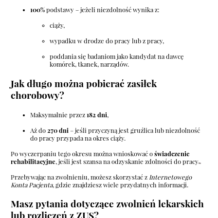
100%
podstawy – jeżeli niezdolność wynika z:
ciąży,
wypadku w drodze do pracy lub z pracy,
poddania się badaniom jako kandydat na dawcę
komórek, tkanek, narządów.
Jak długo można pobierać zasiłek
chorobowy?
Maksymalnie przez
182 dni
,
Aż do
270 dni
– jeśli przyczyną jest gruźlica lub niezdolność
do pracy przypada na okres ciąży.
Po wyczerpaniu tego okresu można wnioskować o
świadczenie
rehabilitacyjne
, jeśli jest szansa na odzyskanie zdolności do pracy
Przebywając na zwolnieniu, możesz skorzystać z
Internetowego
Konta Pacjenta
, gdzie znajdziesz wiele przydatnych informacji.
Masz pytania dotyczące zwolnień lekarskich
lub rozliczeń z ZUS?