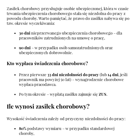
Zasiłek chorobowy przysługuje osobie ubezpieczonej, która w czasie
trwania ubezpieczenia chorobowego stała się niezdolna do pracy z
powodu choroby. Warto pamiętać, że prawo do zasiłku nabywa się po
tzw. okresie wyczekiwania:
30 dni
nieprzerwanego ubezpieczenia chorobowego – dla
pracowników zatrudnionych na umowę o pracę,
90 dni
– w przypadku osób samozatrudnionych oraz
ubezpieczonych dobrowolnie.
Kto wypłaca świadczenia chorobowe?
Przez pierwsze
33 dni niezdolności do pracy
(lub
14 dni
, jeśli
pracownik ma powyżej 50 lat) – wynagrodzenie chorobowe
wypłaca pracodawca.
Po tym okresie – wypłatą zasiłku zajmuje się
ZUS
.
Ile wynosi zasiłek chorobowy?
Wysokość świadczenia zależy od przyczyny niezdolności do pracy:
80%
podstawy wymiaru – w przypadku standardowej
choroby,