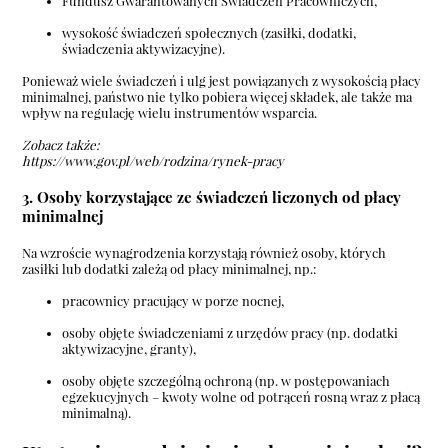
Fundusz Gwarantowanych Świadczeń Pracowniczych,
wysokość świadczeń społecznych (zasiłki, dodatki,
świadczenia aktywizacyjne).
Ponieważ wiele świadczeń i ulg jest powiązanych z wysokością płacy
minimalnej, państwo nie tylko pobiera więcej składek, ale także ma
wpływ na regulację wielu instrumentów wsparcia.
Zobacz także:
https://www.gov.pl/web/rodzina/rynek-pracy
3. Osoby korzystające ze świadczeń liczonych od płacy
minimalnej
Na wzroście wynagrodzenia korzystają również osoby, których
zasiłki lub dodatki zależą od płacy minimalnej, np.:
pracownicy pracujący w porze nocnej,
osoby objęte świadczeniami z urzędów pracy (np. dodatki
aktywizacyjne, granty),
osoby objęte szczególną ochroną (np. w postępowaniach
egzekucyjnych – kwoty wolne od potrąceń rosną wraz z płacą
minimalną).