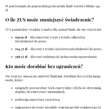
W porównaniu do poprzedniego kwartału limit wzrósł o blisko 340
zł.
O ile ZUS może zmniejszyć świadczenie?
ZUS pomniejszy wypłatę o nadwyżkę ponad limit, ale nie więcej niż:
939,61 zł
– dla emerytur i rent z tytułu całkowitej
niezdolności do pracy,
704,75 zł
– dla rent z tytułu częściowej niezdolności do pracy,
798,72 zł
– dla rent rodzinnych (jedna osoba uprawniona).
Kto może dorabiać bez ograniczeń?
Nie wszyscy muszą się martwić limitami. Dorabiać bez ryzyka mogą
osoby, które:
osiągnęły powszechny wiek emerytalny (chyba że otrzymują
dopłatę do emerytury minimalnej),
pobierają emeryturę częściową,
mają prawo do renty inwalidy wojennego lub wojskowego (w