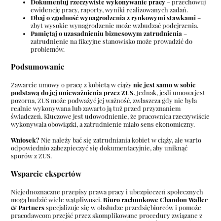
Dokumentuj rzeczywiste wykonywanie pracy
– przechowuj
ewidencję pracy, raporty, wyniki realizowanych zadań.
Dbaj o zgodność wynagrodzenia z rynkowymi stawkami
–
zbyt wysokie wynagrodzenie może wzbudzać podejrzenia.
Pamiętaj o uzasadnieniu biznesowym zatrudnienia
–
zatrudnienie na fikcyjne stanowisko może prowadzić do
problemów.
Podsumowanie
Zawarcie umowy o pracę z kobietą w ciąży
nie jest samo w sobie
podstawą do jej unieważnienia przez ZUS
. Jednak, jeśli umowa jest
pozorna, ZUS może podważyć jej ważność, zwłaszcza gdy nie była
realnie wykonywana lub zawarto ją tuż przed przyznaniem
świadczeń. Kluczowe jest udowodnienie, że pracownica rzeczywiście
wykonywała obowiązki, a zatrudnienie miało sens ekonomiczny.
Wniosek?
Nie należy bać się zatrudniania kobiet w ciąży, ale warto
odpowiednio zabezpieczyć się dokumentacyjnie, aby uniknąć
sporów z ZUS.
Wsparcie ekspertów
Niejednoznaczne przepisy prawa pracy i ubezpieczeń społecznych
mogą budzić wiele wątpliwości.
Biuro rachunkowe Chandon Waller
& Partners
specjalizuje się w obsłudze przedsiębiorców i pomoże
pracodawcom przejść przez skomplikowane procedury związane z