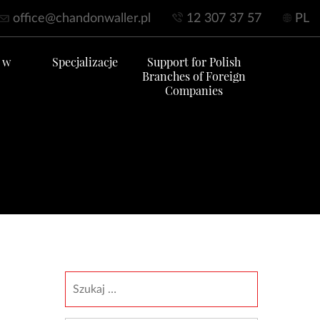
office@chandonwaller.pl
12 307 37 57
PL
 w
Specjalizacje
Support for Polish
Branches of Foreign
Companies