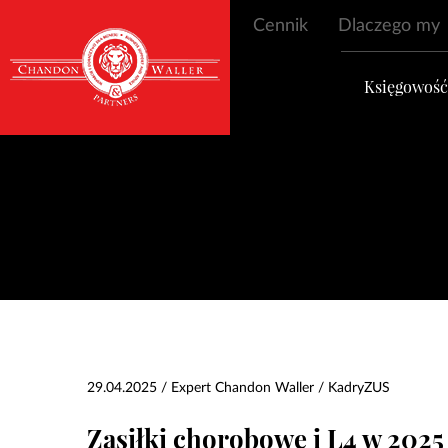
Cennik
Dlaczego my
Księgowoś
29.04.2025 / Expert Chandon Waller /
Kadry
ZUS
Zasiłki chorobowe i L4 w 2025