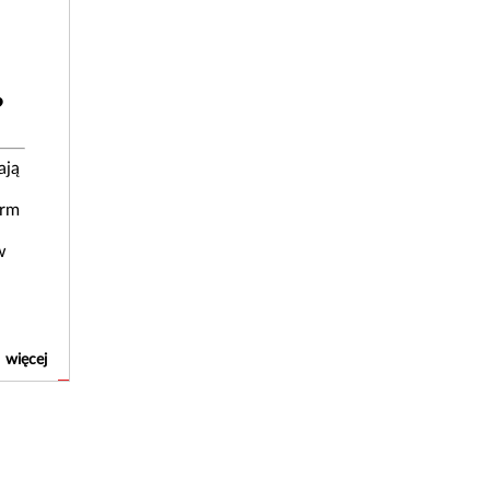
?
ają
irm
w
więcej