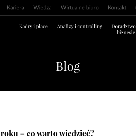
Kariera
Wiedza
Wirtualne biuro
Kontakt
ć
Kadry i płace
Analizy i controlling
Doradztwo
biznesie
Blog
 roku – co warto wiedzieć?