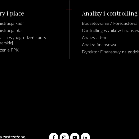
y i płace
Analizy i controlling
istracja kadr
Budżetowanie / Forecastowan
istracja płac
Controlling wyników finanso
lacja wynagrodzeń kadry
Analizy ad-hoc
erskiej
Analiza finansowa
czenie PPK
Dyrektor Finansowy na godzi
 zastrzeżone.