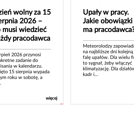
ień wolny za 15
Upały w pracy.
erpnia 2026 –
Jakie obowiązki
 musi wiedzieć
ma pracodawca
ażdy pracodawca
Meteorolodzy zapowiad
na najbliższe dni kolejną
rpień 2026 przynosi
falę upałów. Dla wielu f
kretne zadanie do
to sygnał, żeby włączyć
isania w kalendarzu.
klimatyzację. Dla działó
ęto 15 sierpnia wypada
kadr i...
ym roku w sobotę, a
.
więcej