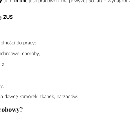
y
(lub
14 dni
, jeśli pracownik ma powyżej 50 lat) – wynagrod
ię
ZUS
.
olności do pracy:
dardowej choroby,
 z:
y,
na dawcę komórek, tkanek, narządów.
orobowy?