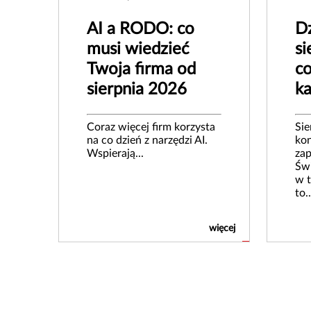
AI a RODO: co
Dz
musi wiedzieć
si
Twoja firma od
co
sierpnia 2026
k
Coraz więcej firm korzysta
Sie
na co dzień z narzędzi AI.
kon
Wspierają...
zap
Świ
w t
to..
więcej