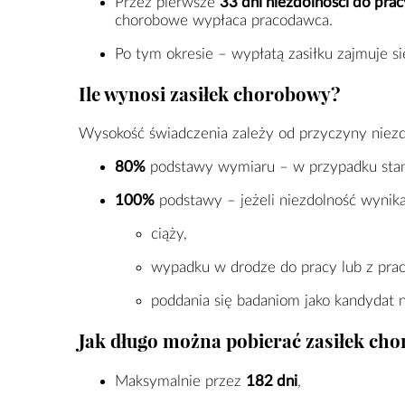
Przez pierwsze
33 dni niezdolności do prac
chorobowe wypłaca pracodawca.
Po tym okresie – wypłatą zasiłku zajmuje s
Ile wynosi zasiłek chorobowy?
Wysokość świadczenia zależy od przyczyny niezd
80%
podstawy wymiaru – w przypadku stan
100%
podstawy – jeżeli niezdolność wynika
ciąży,
wypadku w drodze do pracy lub z prac
poddania się badaniom jako kandydat 
Jak długo można pobierać zasiłek ch
Maksymalnie przez
182 dni
,