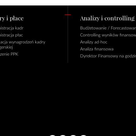
y i płace
Analizy i controlling
istracja kadr
Budżetowanie / Forecastowan
istracja płac
Controlling wyników finanso
lacja wynagrodzeń kadry
Analizy ad-hoc
erskiej
Analiza finansowa
czenie PPK
Dyrektor Finansowy na godzi