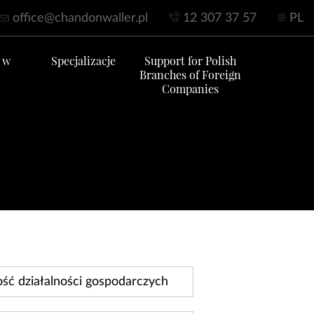
office@chandonwaller.pl
12 307 37 57
PL
 w
Specjalizacje
Support for Polish
Branches of Foreign
Companies
ść działalności gospodarczych