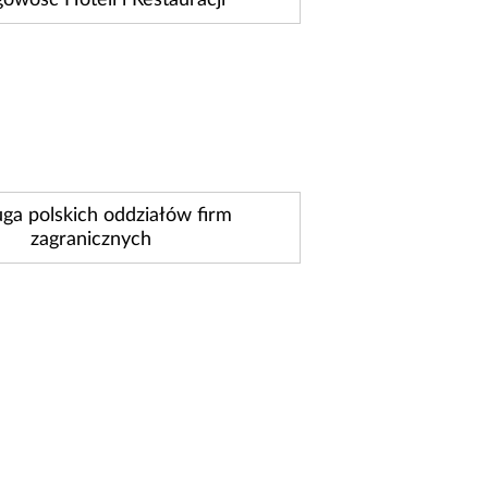
owość Hoteli i Restauracji
ga polskich oddziałów firm
zagranicznych