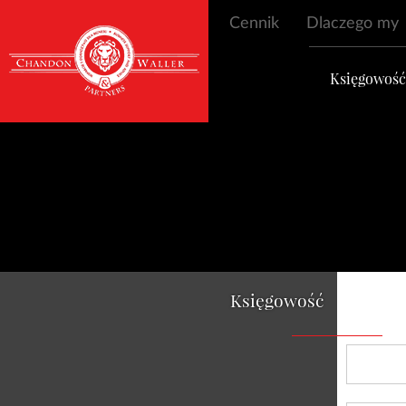
Cennik
Dlaczego my
Księgowoś
Księgowość