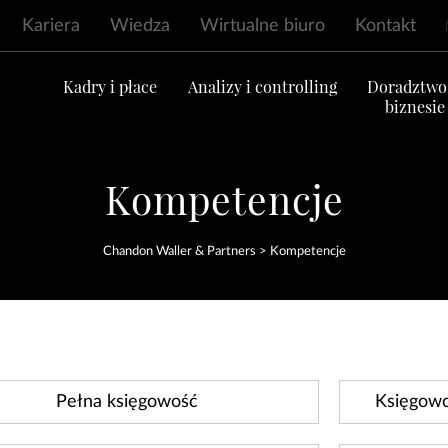
Kariera
Wiedza
Wirtualne biuro
Kontakt
ć
Kadry i płace
Analizy i controlling
Doradztwo
biznesie
Kompetencje
Chandon Waller & Partners
>
Kompetencje
Pełna księgowość
Księgowo