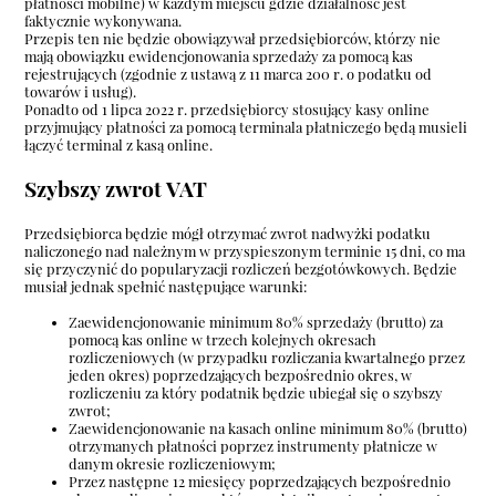
płatności mobilne) w każdym miejscu gdzie działalność jest
faktycznie wykonywana.
Przepis ten nie będzie obowiązywał przedsiębiorców, którzy nie
mają obowiązku ewidencjonowania sprzedaży za pomocą kas
rejestrujących (zgodnie z ustawą z 11 marca 200 r. o podatku od
towarów i usług).
Ponadto od 1 lipca 2022 r. przedsiębiorcy stosujący kasy online
przyjmujący płatności za pomocą terminala płatniczego będą musieli
łączyć terminal z kasą online.
Szybszy zwrot VAT
Przedsiębiorca będzie mógł otrzymać zwrot nadwyżki podatku
naliczonego nad należnym w przyspieszonym terminie 15 dni, co ma
się przyczynić do popularyzacji rozliczeń bezgotówkowych. Będzie
musiał jednak spełnić następujące warunki:
Zaewidencjonowanie minimum 80% sprzedaży (brutto) za
pomocą kas online w trzech kolejnych okresach
rozliczeniowych (w przypadku rozliczania kwartalnego przez
jeden okres) poprzedzających bezpośrednio okres, w
rozliczeniu za który podatnik będzie ubiegał się o szybszy
zwrot;
Zaewidencjonowanie na kasach online minimum 80% (brutto)
otrzymanych płatności poprzez instrumenty płatnicze w
danym okresie rozliczeniowym;
Przez następne 12 miesięcy poprzedzających bezpośrednio