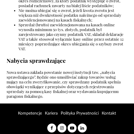
okres rozliczeniowy, za który podatnik występuje o zwrot,
posiadał rachunek zawarty na białej liście podatników;
Nie można ubiegać się o zwrot, jeżeli kwota zwrotu jest
większa niż dwukrotność podatku należnego od sprzedaży
zaewidencjonowanej na kasach fiskalnych;
Sprzedaż (brutto) zaewidencjonowana na kasach online
wynosiła minimum 50 tys. złotych, podatnik był
zarejestrowany jako czynny podatnik VAT, składał deklaracje
VAT a także stosował wyłącznie kasy online przez ostatnie 12
miesięcy poprzedzające okres ubiegania się o szybszy zwrot
VAT.
Nabycia sprawdzające
Nowa ustawa zakłada powstanie nowej instytucji tzw. „nabycia
sprawdzającego”. Będzie ono umożliwiać zakup towarów/usług
mający na celu zweryfikowanie, czy sprawdzany podatnik spełnia
obowiązki wynikające z przepisów dotyczących rejestrowania
sprzedaży za pomocą kasy fiskalnej oraz wydawania kupującemu
paragonu fiskalnego.
Kompetencje
Kariera
Polityka Prywatności
Kontakt