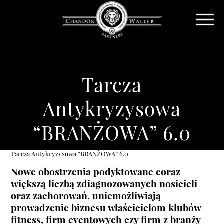
Tarcza
Antykryzysowa
“BRANŻOWA” 6.0
Tarcza Antykryzysowa “BRANŻOWA” 6.0
Nowe obostrzenia podyktowane coraz
większą liczbą zdiagnozowanych nosicieli
oraz zachorowań, uniemożliwiają
prowadzenie biznesu właścicielom klubów
fitness, firm eventowych czy firm z branży