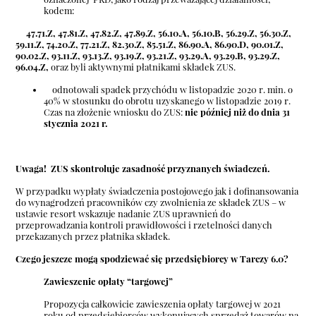
kodem:
47.71.Z, 47.81.Z, 47.82.Z, 47.89.Z, 56.10.A, 56.10.B, 56.29.Z, 56.30.Z,
59.11.Z, 74.20.Z, 77.21.Z, 82.30.Z, 85.51.Z, 86.90.A, 86.90.D, 90.01.Z,
90.02.Z, 93.11.Z, 93.13.Z, 93.19.Z, 93.21.Z, 93.29.A, 93.29.B, 93.29.Z,
96.04.Z,
oraz byli aktywnymi płatnikami składek ZUS.
odnotowali spadek przychódu w listopadzie 2020 r. min. o
40% w stosunku do obrotu uzyskanego w listopadzie 2019 r.
Czas na złożenie wniosku do ZUS:
nie później niż do dnia 31
stycznia 2021 r.
Uwaga!
ZUS skontroluje zasadność przyznanych świadczeń.
W przypadku wypłaty świadczenia postojowego jak i dofinansowania
do wynagrodzeń pracowników czy zwolnienia ze składek ZUS – w
ustawie resort wskazuje nadanie ZUS uprawnień do
przeprowadzania kontroli prawidłowości i rzetelności danych
przekazanych przez płatnika składek.
Czego jeszcze mogą spodziewać się przedsiębiorcy w Tarczy 6.0?
Zawieszenie opłaty “targowej”
Propozycja całkowicie zawieszenia opłaty targowej w 2021
roku od przedsiębiorców wykonujących sprzedaż towarów na