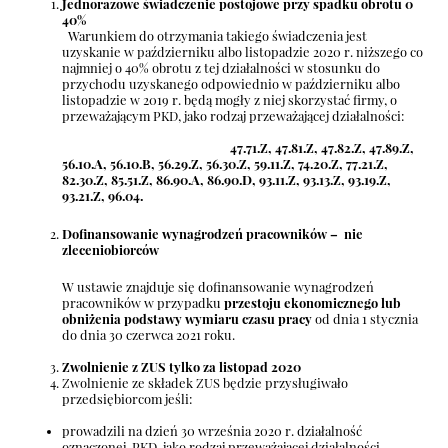
Jednorazowe świadczenie postojowe przy spadku obrotu 0
40%
Warunkiem do otrzymania takiego świadczenia jest
uzyskanie w październiku albo listopadzie 2020 r. niższego co
najmniej o 40% obrotu z tej działalności w stosunku do
przychodu uzyskanego odpowiednio w październiku albo
listopadzie w 2019 r. będą mogły z niej skorzystać firmy, o
przeważającym PKD, jako rodzaj przeważającej działalności:
47.71.Z, 47.81.Z, 47.82.Z, 47.89.Z,
56.10.A, 56.10.B, 56.29.Z, 56.30.Z, 59.11.Z, 74.20.Z, 77.21.Z,
82.30.Z, 85.51.Z, 86.90.A, 86.90.D, 93.11.Z, 93.13.Z, 93.19.Z,
93.21.Z, 96.04.
Dofinansowanie wynagrodzeń pracowników – nie
zleceniobiorców
W ustawie znajduje się dofinansowanie wynagrodzeń
pracowników w przypadku
przestoju ekonomicznego lub
obniżenia podstawy wymiaru czasu pracy
od dnia 1 stycznia
do dnia 30 czerwca 2021 roku.
Zwolnienie z ZUS tylko za listopad 2020
Zwolnienie ze składek ZUS będzie przysługiwało
przedsiębiorcom jeśli:
prowadzili na dzień 30 września 2020 r. działalność
oznaczonej PKD, jako rodzaj przeważającej działalności,