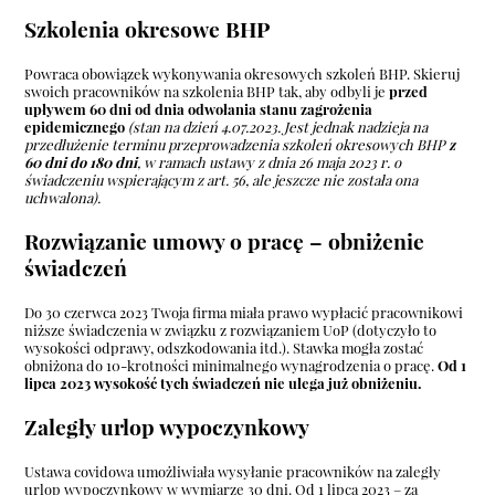
Szkolenia okresowe BHP
Powraca obowiązek wykonywania okresowych szkoleń BHP. Skieruj
swoich pracowników na szkolenia BHP tak, aby odbyli je
przed
upływem 60 dni od dnia odwołania stanu zagrożenia
epidemicznego
(stan na dzień 4.07.2023. Jest jednak nadzieja na
przedłużenie terminu przeprowadzenia szkoleń okresowych BHP
z
60 dni do 180 dni
, w ramach ustawy z dnia 26 maja 2023 r. o
świadczeniu wspierającym z art. 56, ale jeszcze nie została ona
uchwalona).
Rozwiązanie umowy o pracę – obniżenie
świadczeń
Do 30 czerwca 2023 Twoja firma miała prawo wypłacić pracownikowi
niższe świadczenia w związku z rozwiązaniem UoP (dotyczyło to
wysokości odprawy, odszkodowania itd.). Stawka mogła zostać
obniżona do 10-krotności minimalnego wynagrodzenia o pracę.
Od 1
lipca 2023 wysokość tych świadczeń nie ulega już obniżeniu.
Zaległy urlop wypoczynkowy
Ustawa covidowa umożliwiała wysyłanie pracowników na zaległy
urlop wypoczynkowy w wymiarze 30 dni. Od 1 lipca 2023 – za