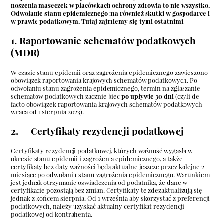
noszenia maseczek w placówkach ochrony zdrowia to nie wszystko.
Odwołanie stanu epidemicznego ma również skutki w gospodarce i
w prawie podatkowym. Tutaj zajmiemy się tymi ostatnimi.
1. Raportowanie schematów podatkowych
(MDR)
W czasie stanu epidemii oraz zagrożenia epidemicznego zawieszono
obowiązek raportowania krajowych schematów podatkowych. Po
odwołaniu stanu zagrożenia epidemicznego, termin na zgłaszanie
schematów podatkowych zacznie biec
po upływie 30 dni
(czyli de
facto obowiązek raportowania krajowych schematów podatkowych
wraca od 1 sierpnia 2023).
2. Certyfikaty rezydencji podatkowej
Certyfikaty rezydencji podatkowej, których ważność wygasła w
okresie stanu epidemii i zagrożenia epidemicznego, a także
certyfikaty bez daty ważności będą aktualne jeszcze przez kolejne 2
miesiące po odwołaniu stanu zagrożenia epidemicznego. Warunkiem
jest jednak otrzymanie oświadczenia od podatnika, że dane w
certyfikacie pozostają bez zmian. Certyfikaty te zdezaktualizują się
jednak z końcem sierpnia. Od 1 września aby skorzystać z preferencji
podatkowych, należy uzyskać aktualny certyfikat rezydencji
podatkowej od kontrahenta.