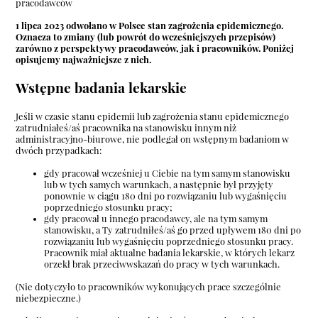
pracodawców
1 lipca 2023 odwołano w Polsce stan zagrożenia epidemicznego.
Oznacza to zmiany (lub powrót do wcześniejszych przepisów)
zarówno z perspektywy pracodawców, jak i pracowników. Poniżej
opisujemy najważniejsze z nich.
Wstępne badania lekarskie
Jeśli w czasie stanu epidemii lub zagrożenia stanu epidemicznego
zatrudniałeś/aś pracownika na stanowisku innym niż
administracyjno-biurowe, nie podlegał on wstępnym badaniom w
dwóch przypadkach:
gdy pracował wcześniej u Ciebie na tym samym stanowisku
lub w tych samych warunkach, a następnie był przyjęty
ponownie w ciągu 180 dni po rozwiązaniu lub wygaśnięciu
poprzedniego stosunku pracy;
gdy pracował u innego pracodawcy, ale na tym samym
stanowisku, a Ty zatrudniłeś/aś go przed upływem 180 dni po
rozwiązaniu lub wygaśnięciu poprzedniego stosunku pracy.
Pracownik miał aktualne badania lekarskie, w których lekarz
orzekł brak przeciwwskazań do pracy w tych warunkach.
(Nie dotyczyło to pracowników wykonujących prace szczególnie
niebezpieczne.)