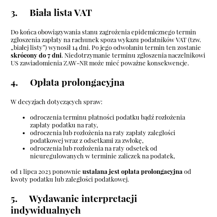
3. Biała lista VAT
Do końca obowiązywania stanu zagrożenia epidemicznego termin
zgłoszenia zapłaty na rachunek spoza wykazu podatników VAT (tzw.
„białej listy”) wynosił 14 dni. Po jego odwołaniu termin ten zostanie
skrócony do 7 dni
. Niedotrzymanie terminu zgłoszenia naczelnikowi
US zawiadomienia ZAW-NR może mieć poważne konsekwencje.
4. Opłata prolongacyjna
W decyzjach dotyczących spraw:
odroczenia terminu płatności podatku bądź rozłożenia
zapłaty podatku na raty,
odroczenia lub rozłożenia na raty zapłaty zaległości
podatkowej wraz z odsetkami za zwłokę,
odroczenia lub rozłożenia na raty odsetek od
nieuregulowanych w terminie zaliczek na podatek,
od 1 lipca 2023 ponownie
ustalana jest opłata prolongacyjna
od
kwoty podatku lub zaległości podatkowej.
5. Wydawanie interpretacji
indywidualnych