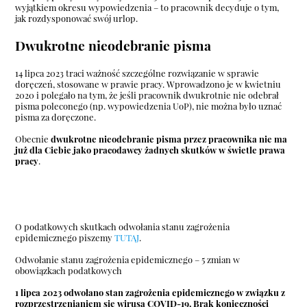
wyjątkiem okresu wypowiedzenia – to pracownik decyduje o tym,
jak rozdysponować swój urlop.
Dwukrotne nieodebranie pisma
14 lipca 2023 traci ważność szczególne rozwiązanie w sprawie
doręczeń, stosowane w prawie pracy. Wprowadzono je w kwietniu
2020 i polegało na tym, że jeśli pracownik dwukrotnie nie odebrał
pisma poleconego (np. wypowiedzenia UoP), nie można było uznać
pisma za doręczone.
Obecnie
dwukrotne nieodebranie pisma przez pracownika nie ma
już dla Ciebie jako pracodawcy żadnych skutków w świetle prawa
pracy
.
O podatkowych skutkach odwołania stanu zagrożenia
epidemicznego piszemy
TUTAJ
.
Odwołanie stanu zagrożenia epidemicznego – 5 zmian w
obowiązkach podatkowych
1 lipca 2023 odwołano stan zagrożenia epidemicznego w związku z
rozprzestrzenianiem się wirusa COVID-19. Brak konieczności