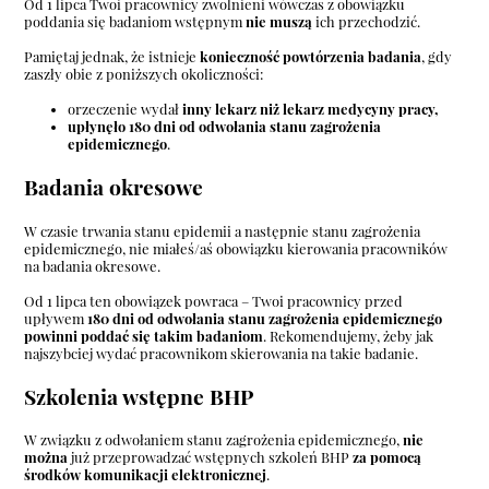
Od 1 lipca Twoi pracownicy zwolnieni wówczas z obowiązku
poddania się badaniom wstępnym
nie muszą
ich przechodzić.
Pamiętaj jednak, że istnieje
konieczność powtórzenia badania
, gdy
zaszły obie z poniższych okoliczności:
orzeczenie wydał
inny lekarz niż lekarz medycyny pracy,
upłynęło 180 dni od odwołania stanu zagrożenia
epidemicznego
.
Badania okresowe
W czasie trwania stanu epidemii a następnie stanu zagrożenia
epidemicznego, nie miałeś/aś obowiązku kierowania pracowników
na badania okresowe.
Od 1 lipca ten obowiązek powraca – Twoi pracownicy przed
upływem
180 dni od odwołania stanu zagrożenia epidemicznego
powinni poddać się takim badaniom
. Rekomendujemy, żeby jak
najszybciej wydać pracownikom skierowania na takie badanie.
Szkolenia wstępne BHP
W związku z odwołaniem stanu zagrożenia epidemicznego,
nie
można
już przeprowadzać wstępnych szkoleń BHP
za pomocą
środków komunikacji elektronicznej
.