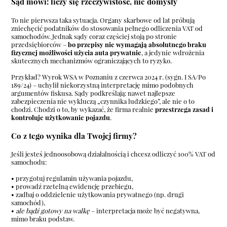
Sąd mówi: liczy się rzeczywistość, nie domysły
To nie pierwsza taka sytuacja. Organy skarbowe od lat próbują
zniechęcić podatników do stosowania pełnego odliczenia VAT od
samochodów. Jednak sądy coraz częściej stoją po stronie
przedsiębiorców –
bo przepisy nie wymagają absolutnego braku
fizycznej możliwości użycia auta prywatnie
, a jedynie wdrożenia
skutecznych mechanizmów ograniczających to ryzyko.
Przykład? Wyrok WSA w Poznaniu z czerwca 2024 r. (sygn. I SA/Po
189/24) – uchylił niekorzystną interpretację mimo podobnych
argumentów fiskusa. Sądy podkreślają: nawet najlepsze
zabezpieczenia nie wykluczą „czynnika ludzkiego”, ale nie o to
chodzi. Chodzi o to, by wykazać, że firma realnie
przestrzega zasad i
kontroluje użytkowanie pojazdu
.
Co z tego wynika dla Twojej firmy?
Jeśli jesteś jednoosobową działalnością i chcesz odliczyć 100% VAT od
samochodu:
• przygotuj regulamin używania pojazdu,
• prowadź rzetelną ewidencję przebiegu,
• zadbaj o oddzielenie użytkowania prywatnego (np. drugi
samochód),
•
ale bądź gotowy na walkę
– interpretacja może być negatywna,
mimo braku podstaw.