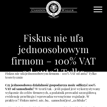
Fiskus nie ufa
jednoosobowym
firmom – 100% VAT
od auta? Tylko
Fiskus nie ufa jednoosobowym firmom – 100% VAT od auta? Tylko
teoretycznie
teoretycznie
Czy jednoosobowa działalność gospodarcza może odliczyć 100%
VAT od samochodu?
W teorii tak – jeśli pojazd jest wykorzystywany
wyłącznie do celów firmowych, a podatnik prowadzi szczegółową
ewidencję przebiegu i wprowadza wewnętrzne regulacje. W
praktyce? Fiskus mówi:
nie, bo… samochód jest „za blisko”
.