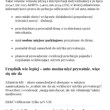
Takie właśnie wnioski płyną z interpretacji indywidualnej z 26 lipca
2024 r. (nr 0113-KDIPT1-3.4012.396.2024.2.OS), w której odmówiono
informatykowi prawa do pełnego odliczenia VAT od auta, mimo że:
auto miało służyć wyłącznie działalności gospodarczej
(również nowej – ślubnej),
przedsiębiorca prowadził firmę z wydzielonej części
mieszkania,
miał
osobne miejsce parkingowe
przypisane do firmy,
posiadał drugi samochód do użytku prywatnego,
planował prowadzenie ewidencji przebiegu pojazdu i
regulamin wykluczający użytek prywatny.
Urzędnik wie lepiej – auto
można
użyć prywatnie, więc
się nie da
Zdaniem KIS –
skoro samochód jest dostępny w miejscu
zamieszkania
, to „realnie nie da się wykluczyć użytku prywatnego”.
Procedury i ewidencje „mogą zniechęcać, ale nie eliminują” takiej
możliwości.
Efekt? Odliczenie tylko 50% VAT.