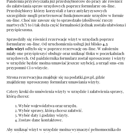
Pandemia przyzwyczaiła już przedsiębiorców do pracy ale również
do załatwiania spraw urzędowych poprzez formularze on-line.
Przedsiębiorcy którzy korzystali z tarcz antykryzysowych
szczególnie mogli przetrenować funkcjonowanie urzędów w formie
on-line. Choć nie zawsze się to sprawdzało (złośliwość rzeczy
martwych?) to i tak duża część formalności jednak została ułatwiona i
przyśpieszona.
Sprawdziły się również rezerwacje wizyt w urzędach poprzez
formularze on-line. Od uruchomienia usługi już blisko
4,3
mln
wizyt
odbyło się w poprzez rezerwację on-line. W założeniu
miały one przyśpieszyć obsługe oraz uniknąć tłoku w poczekalniach
urzędowych. Od października formularz został uproszczony i wizyty
w urzędzie będzie można umawiać jeszcze szybciej, a urząd sms-em
przypomni Ci o wizycie.
Strona rezerwacyjna znajduje się na podatki.gov.pl, gdzie
znajdziemy
uproszczony formularz umawiania wizyty.
Cztery kroki do umówienia wizyty w urzędzie i załatwienia sprawy,
którą chcesz:
Wybór województwa oraz urzędu.
Wybór sprawy, którą chcesz załatwić.
Wybór daty i godziny wizyty.
Zostaw dane kontaktowe.
Aby uniknąć wizyt w urzędzie można wyznaczyć pełnomocnika do