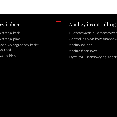
y i płace
Analizy i controlling
istracja kadr
Budżetowanie / Forecastowan
istracja płac
Controlling wyników finanso
lacja wynagrodzeń kadry
Analizy ad-hoc
erskiej
Analiza finansowa
czenie PPK
Dyrektor Finansowy na godzi