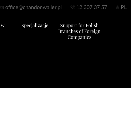
office@chandonwaller.pl
12 307 37 57
PL
 w
Specjalizacje
Support for Polish
Branches of Foreign
Companies