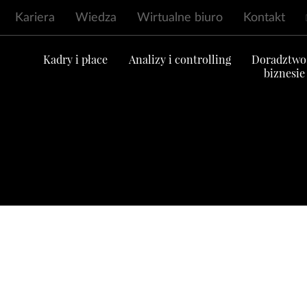
Kariera
Wiedza
Wirtualne biuro
Kontakt
ć
Kadry i płace
Analizy i controlling
Doradztwo
biznesie