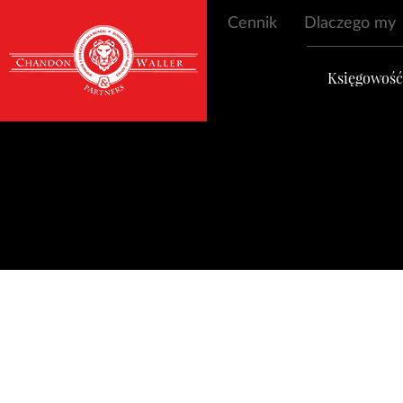
Cennik
Dlaczego my
Księgowoś