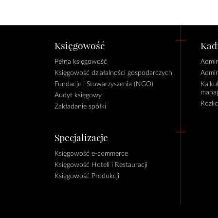
Księgowość
Kadr
Pełna księgowość
Admin
Księgowość działalności gospodarczych
Admin
Fundacje i Stowarzyszenia (NGO)
Kalku
manag
Audyt księgowy
Rozli
Zakładanie spółki
Specjalizacje
Księgowość e-commerce
Księgowość Hoteli i Restauracji
Księgowość Produkcji