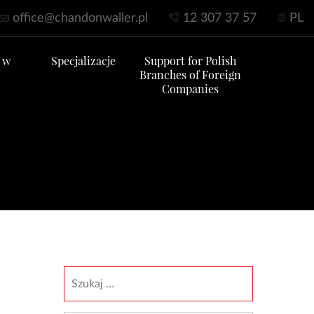
office@chandonwaller.pl
12 307 37 57
PL
 w
Specjalizacje
Support for Polish
Branches of Foreign
Companies