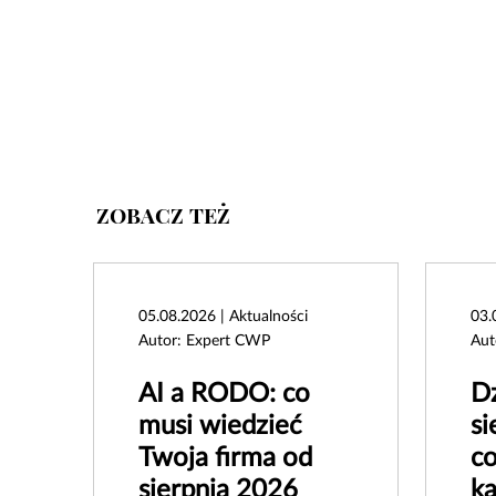
ZOBACZ TEŻ
05.08.2026 | Aktualności
03.
Autor: Expert CWP
Aut
AI a RODO: co
Dz
musi wiedzieć
si
Twoja firma od
co
sierpnia 2026
k