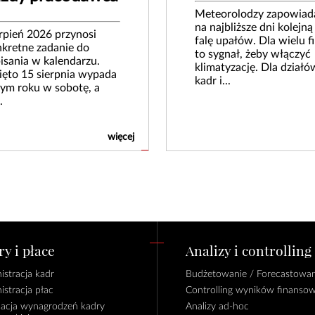
Meteorolodzy zapowiad
na najbliższe dni kolejną
rpień 2026 przynosi
falę upałów. Dla wielu f
kretne zadanie do
to sygnał, żeby włączyć
isania w kalendarzu.
klimatyzację. Dla działó
ęto 15 sierpnia wypada
kadr i...
ym roku w sobotę, a
.
więcej
y i płace
Analizy i controlling
istracja kadr
Budżetowanie / Forecastowan
istracja płac
Controlling wyników finanso
lacja wynagrodzeń kadry
Analizy ad-hoc