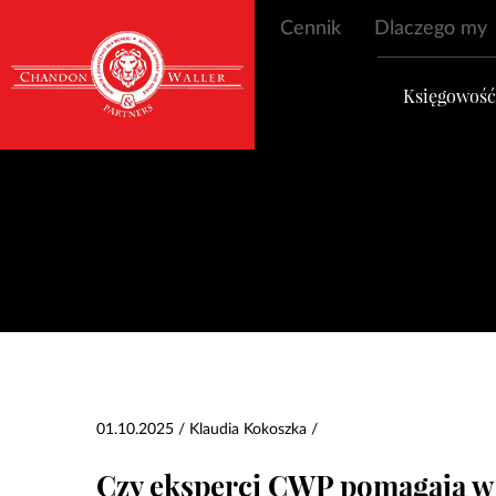
Cennik
Dlaczego my
Księgowoś
01.10.2025 / Klaudia Kokoszka /
Czy eksperci CWP pomagają w