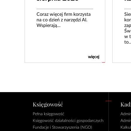
Coraz więcej firm korzysta
Sie
na co dzień z narzędzi AI.
kon
Wspierają...
zap
Świ
w t
to..
więcej
Księgowość
Kadr
Pełna księgowość
Admin
Księgowość działalności gospodarczych
Admin
Fundacje i Stowarzyszenia (NGO)
Kalku