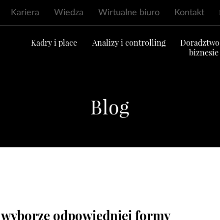
Kariera
Wiedza
Wirtualne biuro
Kontakt
ć
Kadry i płace
Analizy i controlling
Doradztwo
biznesie
Blog
 wyborze odpowiedniej formy