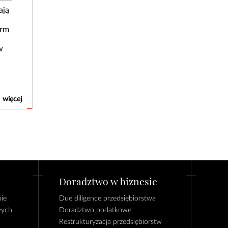
ają
irm
w
więcej
Doradztwo w biznesie
ie
Due diligence przedsiębiorstwa
wych
Doradztwo podatkowe
Restrukturyzacja przedsiębiorstw