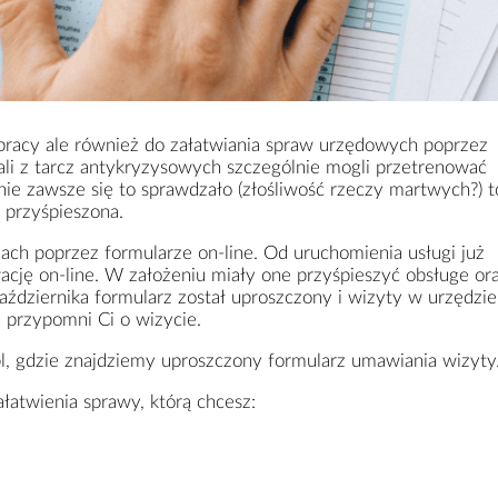
pracy ale również do załatwiania spraw urzędowych poprzez
tali z tarcz antykryzysowych szczególnie mogli przetrenować
ie zawsze się to sprawdzało (złośliwość rzeczy martwych?) to
i przyśpieszona.
ach poprzez formularze on-line. Od uruchomienia usługi już
cję on-line. W założeniu miały one przyśpieszyć obsługe or
ździernika formularz został uproszczony i wizyty w urzędzie
 przypomni Ci o wizycie.
pl, gdzie znajdziemy
uproszczony formularz umawiania wizyty
łatwienia sprawy, którą chcesz: