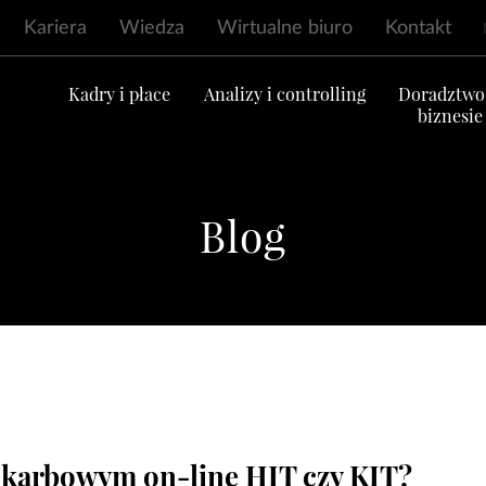
Kariera
Wiedza
Wirtualne biuro
Kontakt
ć
Kadry i płace
Analizy i controlling
Doradztwo
biznesie
Blog
skarbowym on-line HIT czy KIT?