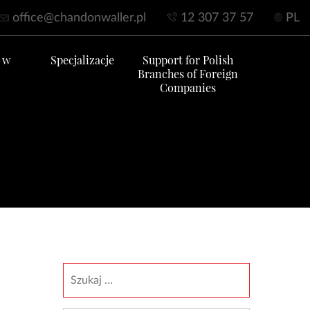
office@chandonwaller.pl
12 307 37 57
PL
 w
Specjalizacje
Support for Polish
Branches of Foreign
Companies