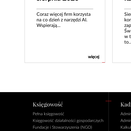
Coraz więcej firm korzysta
Sie
na co dzień z narzędzi AI.
kon
Wspierają...
zap
Świ
w t
to..
więcej
Księgowość
Kadr
Pełna księgowość
Admin
Księgowość działalności gospodarczych
Admin
Fundacje i Stowarzyszenia (NGO)
Kalku