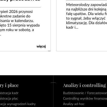
Meteorolodzy zapowiad
na najbliższe dni kolejną
rpień 2026 przynosi
falę upałów. Dla wielu f
kretne zadanie do
to sygnał, żeby włączyć
isania w kalendarzu.
klimatyzację. Dla działó
ęto 15 sierpnia wypada
kadr i...
ym roku w sobotę, a
.
więcej
y i płace
Analizy i controlling
istracja kadr
Budżetowanie / Forecastowan
istracja płac
Controlling wyników finanso
lacja wynagrodzeń kadry
Analizy ad-hoc