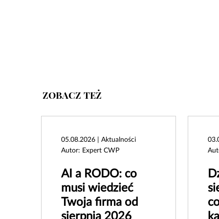
ZOBACZ TEŻ
05.08.2026 | Aktualności
03.
Autor: Expert CWP
Aut
AI a RODO: co
Dz
musi wiedzieć
si
Twoja firma od
co
sierpnia 2026
k