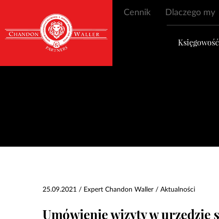
Cennik
Dlaczego my
Księgowoś
25.09.2021 / Expert Chandon Waller /
Aktualności
Umówienie wizyty w urzędzie 