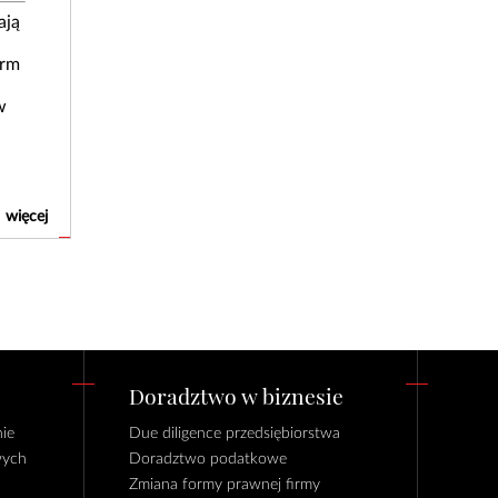
ają
irm
w
więcej
Doradztwo w biznesie
ie
Due diligence przedsiębiorstwa
wych
Doradztwo podatkowe
Zmiana formy prawnej firmy