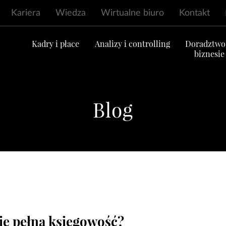
Kariera
Wiedza
Wirtualne biuro
Kontakt
ć
Kadry i płace
Analizy i controlling
Doradztwo
biznesie
Blog
ię pełna księgowość?