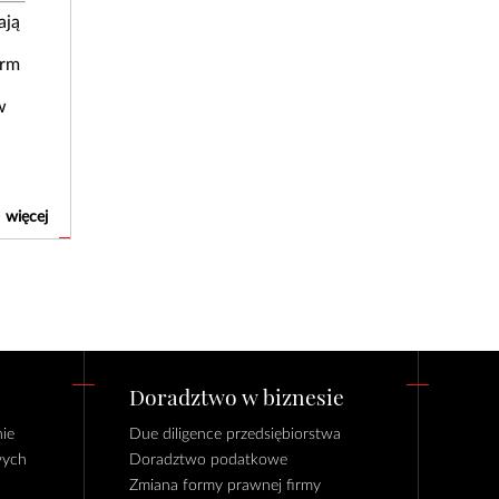
ają
irm
w
więcej
Doradztwo w biznesie
ie
Due diligence przedsiębiorstwa
wych
Doradztwo podatkowe
Zmiana formy prawnej firmy