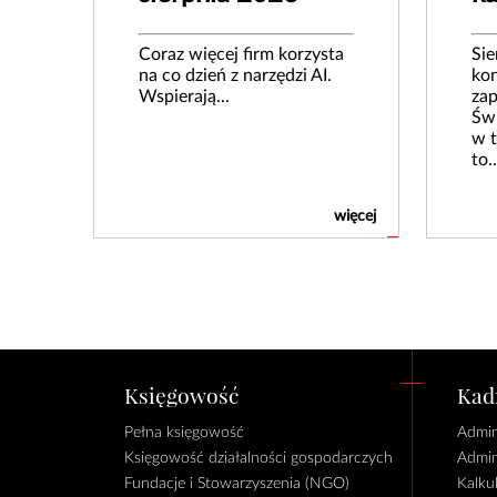
Coraz więcej firm korzysta
Sie
na co dzień z narzędzi AI.
kon
Wspierają...
zap
Świ
w t
to..
więcej
Księgowość
Kadr
Pełna księgowość
Admin
Księgowość działalności gospodarczych
Admin
Fundacje i Stowarzyszenia (NGO)
Kalku