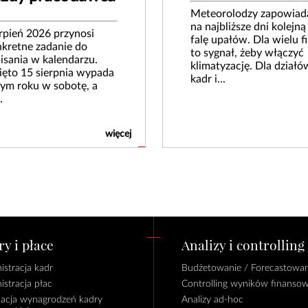
Meteorolodzy zapowiad
na najbliższe dni kolejną
rpień 2026 przynosi
falę upałów. Dla wielu f
kretne zadanie do
to sygnał, żeby włączyć
isania w kalendarzu.
klimatyzację. Dla działó
ęto 15 sierpnia wypada
kadr i...
ym roku w sobotę, a
.
więcej
y i płace
Analizy i controlling
istracja kadr
Budżetowanie / Forecastowan
istracja płac
Controlling wyników finanso
lacja wynagrodzeń kadry
Analizy ad-hoc