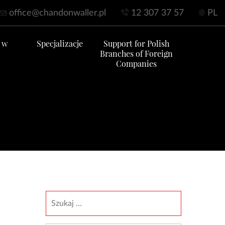
office@chandonwaller.pl
12 307 37 57
PL
 w
Specjalizacje
Support for Polish
Branches of Foreign
Companies