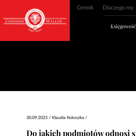
Cennik
Dlaczego my
Księgowoś
30.09.2025 / Klaudia Kokoszka /
Do jakich podmiotów odnosi s