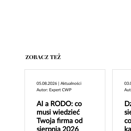
ZOBACZ TEŻ
05.08.2026 | Aktualności
03.
Autor: Expert CWP
Aut
AI a RODO: co
Dz
musi wiedzieć
si
Twoja firma od
co
sierpnia 2026
k