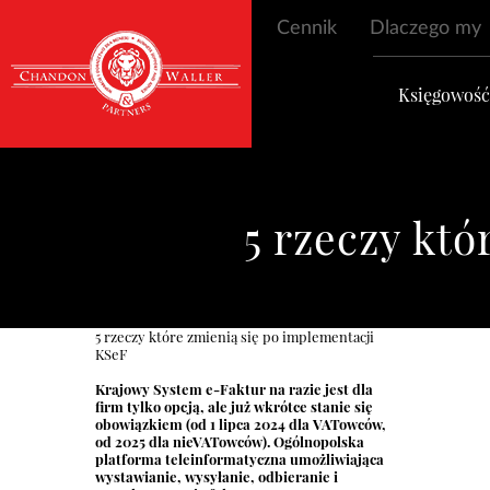
Cennik
Dlaczego my
Księgowoś
5 rzeczy któ
5 rzeczy które zmienią się po implementacji
KSeF
Krajowy System e-Faktur na razie jest dla
firm tylko opcją, ale już wkrótce stanie się
obowiązkiem (od 1 lipca 2024 dla VATowców,
od 2025 dla nieVATowców). Ogólnopolska
platforma teleinformatyczna umożliwiająca
wystawianie, wysyłanie, odbieranie i