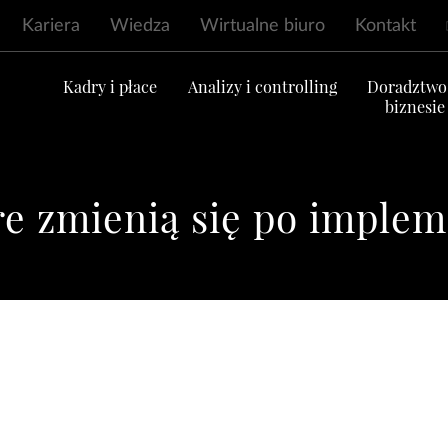
Kariera
Wiedza
Wirtualne biuro
Kontakt
ć
Kadry i płace
Analizy i controlling
Doradztwo
biznesie
re zmienią się po imple