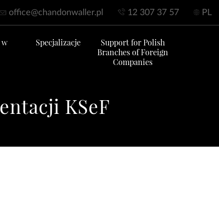
office@chandonwaller.pl
12 307 37 57
PL
 w
Specjalizacje
Support for Polish
Branches of Foreign
Companies
mentacji KSeF