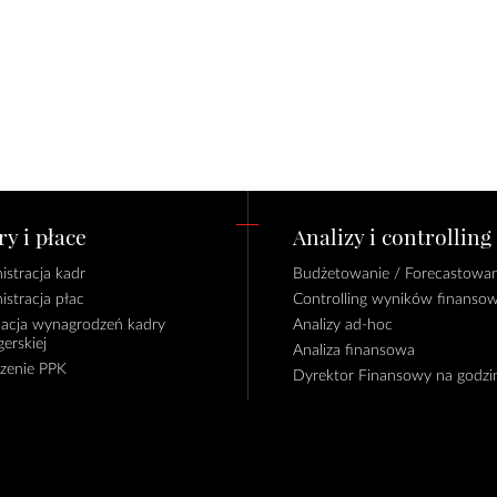
y i płace
Analizy i controlling
istracja kadr
Budżetowanie / Forecastowan
istracja płac
Controlling wyników finanso
lacja wynagrodzeń kadry
Analizy ad-hoc
erskiej
Analiza finansowa
czenie PPK
Dyrektor Finansowy na godzi