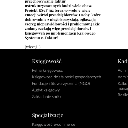
przechowywanie faktur
ustrukturyzowanych budzi wiele obaw.
Projekt KSeF już teraz wywołuje wiele
emocji wśród przedsiębiorców. Osoby, które
dobrowolnie z niego korzystają, zgłaszają
szereg nieprawidłowości i problemów. Jakie
zmiany czekają więc przedsiębiorców i
księgowych po implementacji Krajowego
Systemu e-Faktur?
(więcej…)
Księgowość
Kadr
Pełna księgowość
Admin
Księgowość działalności gospodarczych
Admin
Fundacje i Stowarzyszenia (NGO)
Kalku
manag
Audyt księgowy
Rozli
Zakładanie spółki
Specjalizacje
Księgowość e-commerce