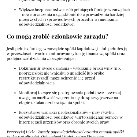
Większe bezpieczeństwo osób pełniących funkcje w zarządach
– nowe orzeczenia mogą skłonić do wprowadzenia bardziej
przejrzystych i sprawiedliwych procedur wymierzania
odpowiedzialności podatkowej.
Co mogą zrobić członkowie zarządu?
Jeśli pełnisz funkcję w zarządzie spółki kapitałowej – lub pełniłeś ją
w przeszłości – warto monitorować sytuację finansową spółki oraz
podejmować działania zabezpieczające:
Dokumentuj swoje działania – wykazanie braku winy (np.
poprzez złożenie wniosku o upadłość lub próbę
restrukturyzacji) może ochronić Cię przed
odpowiedzialnością.
Monitoruj toczące się postępowania podatkowe – zwracaj
uwagę na możliwość włączenia się do sprawy jeszcze na
etapie ustalania zobowiązania spółki.
Korzystaj ze wsparcia profesjonalistów – przy ryzyku
odpowiedzialności podatkowej warto zasięgnąć pomocy w
interpretacji przepisów oraz obronie swoich praw.
Przeczytaj także:
Zasady odpowiedzialności członka zarządu spółki
budzą wątpliwości. Odpowiedź Ministerstwa Finansów