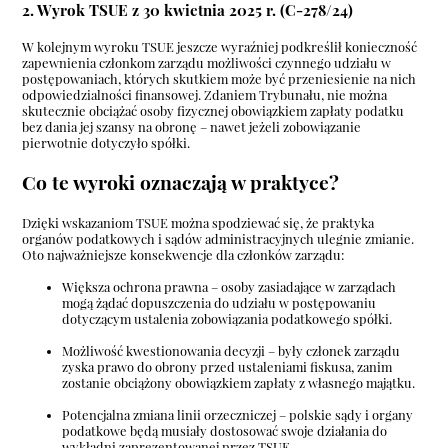
2. Wyrok TSUE z 30 kwietnia 2025 r. (C-278/24)
W kolejnym wyroku TSUE jeszcze wyraźniej podkreślił konieczność
zapewnienia członkom zarządu możliwości czynnego udziału w
postępowaniach, których skutkiem może być przeniesienie na nich
odpowiedzialności finansowej. Zdaniem Trybunału, nie można
skutecznie obciążać osoby fizycznej obowiązkiem zapłaty podatku
bez dania jej szansy na obronę – nawet jeżeli zobowiązanie
pierwotnie dotyczyło spółki.
Co te wyroki oznaczają w praktyce?
Dzięki wskazaniom TSUE można spodziewać się, że praktyka
organów podatkowych i sądów administracyjnych ulegnie zmianie.
Oto najważniejsze konsekwencje dla członków zarządu:
Większa ochrona prawna – osoby zasiadające w zarządach
mogą żądać dopuszczenia do udziału w postępowaniu
dotyczącym ustalenia zobowiązania podatkowego spółki.
Możliwość kwestionowania decyzji – były członek zarządu
zyska prawo do obrony przed ustaleniami fiskusa, zanim
zostanie obciążony obowiązkiem zapłaty z własnego majątku.
Potencjalna zmiana linii orzeczniczej – polskie sądy i organy
podatkowe będą musiały dostosować swoje działania do
wykładni zaprezentowanej przez TSUE.