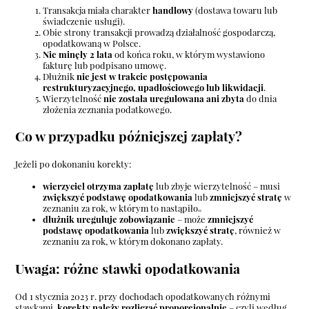
Transakcja miała charakter
handlowy
(dostawa towaru lub
świadczenie usługi).
Obie strony transakcji prowadzą działalność gospodarczą,
opodatkowaną w Polsce.
Nie minęły 2 lata
od końca roku, w którym wystawiono
fakturę lub podpisano umowę.
Dłużnik
nie jest w trakcie postępowania
restrukturyzacyjnego, upadłościowego lub likwidacji
.
Wierzytelność
nie została uregulowana ani zbyta
do dnia
złożenia zeznania podatkowego.
Co w przypadku późniejszej zapłaty?
Jeżeli po dokonaniu korekty:
wierzyciel otrzyma zapłatę
lub zbyje wierzytelność – musi
zwiększyć podstawę opodatkowania
lub
zmniejszyć stratę
w
zeznaniu za rok, w którym to nastąpiło
dłużnik ureguluje zobowiązanie
– może
zmniejszyć
podstawę opodatkowania
lub
zwiększyć stratę
, również w
zeznaniu za rok, w którym dokonano zapłaty.
Uwaga: różne stawki opodatkowania
Od 1 stycznia 2023 r. przy dochodach opodatkowanych różnymi
stawkami,
korekty należy rozliczać proporcjonalnie
– czyli według