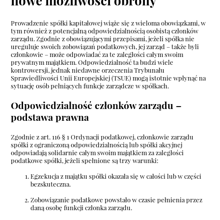
nowe możliwości obrony
Prowadzenie spółki kapitałowej wiąże się z wieloma obowiązkami, w
tym również z potencjalną odpowiedzialnością osobistą członków
zarządu. Zgodnie z obowiązującymi przepisami, jeżeli spółka nie
ureguluje swoich zobowiązań podatkowych, jej zarząd – także byli
członkowie – może odpowiadać za te zaległości całym swoim
prywatnym majątkiem. Odpowiedzialność ta budzi wiele
kontrowersji, jednak niedawne orzeczenia Trybunału
Sprawiedliwości Unii Europejskiej (TSUE) mogą istotnie wpłynąć na
sytuację osób pełniących funkcje zarządcze w spółkach.
Odpowiedzialność członków zarządu –
podstawa prawna
Zgodnie z art. 116 § 1 Ordynacji podatkowej, członkowie zarządu
spółki z ograniczoną odpowiedzialnością lub spółki akcyjnej
odpowiadają solidarnie całym swoim majątkiem za zaległości
podatkowe spółki, jeżeli spełnione są trzy warunki:
Egzekucja z majątku spółki okazała się w całości lub w części
bezskuteczna.
Zobowiązanie podatkowe powstało w czasie pełnienia przez
daną osobę funkcji członka zarządu.