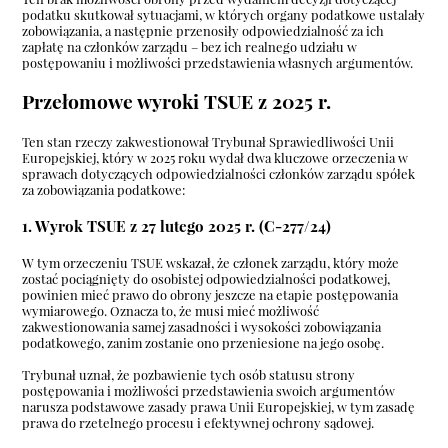
podatku skutkował sytuacjami, w których organy podatkowe ustalały
zobowiązania, a następnie przenosiły odpowiedzialność za ich
zapłatę na członków zarządu – bez ich realnego udziału w
postępowaniu i możliwości przedstawienia własnych argumentów.
Przełomowe wyroki TSUE z 2025 r.
Ten stan rzeczy zakwestionował Trybunał Sprawiedliwości Unii
Europejskiej, który w 2025 roku wydał dwa kluczowe orzeczenia w
sprawach dotyczących odpowiedzialności członków zarządu spółek
za zobowiązania podatkowe:
1. Wyrok TSUE z 27 lutego 2025 r. (C-277/24)
W tym orzeczeniu TSUE wskazał, że członek zarządu, który może
zostać pociągnięty do osobistej odpowiedzialności podatkowej,
powinien mieć prawo do obrony jeszcze na etapie postępowania
wymiarowego. Oznacza to, że musi mieć możliwość
zakwestionowania samej zasadności i wysokości zobowiązania
podatkowego, zanim zostanie ono przeniesione na jego osobę.
Trybunał uznał, że pozbawienie tych osób statusu strony
postępowania i możliwości przedstawienia swoich argumentów
narusza podstawowe zasady prawa Unii Europejskiej, w tym zasadę
prawa do rzetelnego procesu i efektywnej ochrony sądowej.