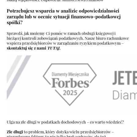
Potrzebujesz wsparcia w analizie odpowiedzialności
zarządu lub w ocenie sytuacji finansowo-podatkowej
spółki?
Sprawdź, jak możemy Ci pomóc w ramach obsługi księgowej i
bieżącej kontroli zobowiązań podatkowych. Nasze biuro rachunkowe
wspiera przedsiębiorców w zarządzaniu ryzykiem podatkowym –
skontaktuj się z nami
TUTAJ.
Ulga na złe długi w podatkach dochodowych – co warto wiedzieć?
Złe długi
to problem, który dotyka wielu przedsiębiorców –
niezapłacone faktury to nie tylko brak wpływów, ale też