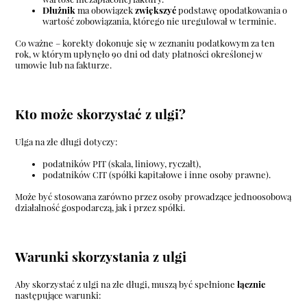
Dłużnik
ma obowiązek
zwiększyć
podstawę opodatkowania o
wartość zobowiązania, którego nie uregulował w terminie.
Co ważne – korekty dokonuje się w zeznaniu podatkowym za ten
rok, w którym upłynęło 90 dni od daty płatności określonej w
umowie lub na fakturze.
Kto może skorzystać z ulgi?
Ulga na złe długi dotyczy:
podatników PIT (skala, liniowy, ryczałt),
podatników CIT (spółki kapitałowe i inne osoby prawne).
Może być stosowana zarówno przez osoby prowadzące jednoosobową
działalność gospodarczą, jak i przez spółki.
Warunki skorzystania z ulgi
Aby skorzystać z ulgi na złe długi, muszą być spełnione
łącznie
następujące warunki: