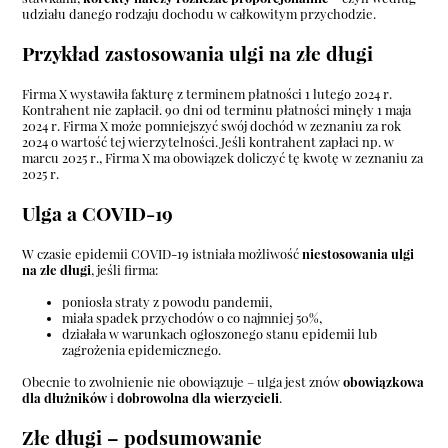
udziału danego rodzaju dochodu w całkowitym przychodzie.
Przykład zastosowania ulgi na złe długi
Firma X wystawiła fakturę z terminem płatności 1 lutego 2024 r.
Kontrahent nie zapłacił. 90 dni od terminu płatności minęły 1 maja
2024 r. Firma X może pomniejszyć swój dochód w zeznaniu za rok
2024 o wartość tej wierzytelności. Jeśli kontrahent zapłaci np. w
marcu 2025 r., Firma X ma obowiązek doliczyć tę kwotę w zeznaniu za
2025 r.
Ulga a COVID-19
W czasie epidemii COVID-19 istniała możliwość
niestosowania ulgi
na złe długi
, jeśli firma:
poniosła straty z powodu pandemii,
miała spadek przychodów o co najmniej 50%,
działała w warunkach ogłoszonego stanu epidemii lub
zagrożenia epidemicznego.
Obecnie to zwolnienie nie obowiązuje – ulga jest znów
obowiązkowa
dla dłużników
i
dobrowolna dla wierzycieli
.
Złe długi – podsumowanie