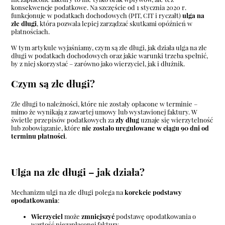
konsekwencje podatkowe. Na szczęście od 1 stycznia 2020 r.
funkcjonuje w podatkach dochodowych (PIT, CIT i ryczałt)
ulga na
złe długi
, która pozwala lepiej zarządzać skutkami opóźnień w
płatnościach.
W tym artykule wyjaśniamy, czym są złe długi, jak działa ulga na złe
długi w podatkach dochodowych oraz jakie warunki trzeba spełnić,
by z niej skorzystać – zarówno jako wierzyciel, jak i dłużnik.
Czym są złe długi?
Złe długi to należności, które nie zostały opłacone w terminie –
mimo że wynikają z zawartej umowy lub wystawionej faktury. W
świetle przepisów podatkowych za
zły dług
uznaje się wierzytelność
lub zobowiązanie, które
nie zostało uregulowane w ciągu 90 dni od
terminu płatności
.
Ulga na złe długi – jak działa?
Mechanizm ulgi na złe długi polega na
korekcie podstawy
opodatkowania
:
Wierzyciel
może
zmniejszyć
podstawę opodatkowania o
wartość niezapłaconej faktury.