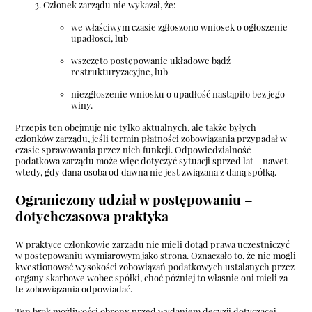
Członek zarządu nie wykazał, że:
we właściwym czasie zgłoszono wniosek o ogłoszenie
upadłości, lub
wszczęto postępowanie układowe bądź
restrukturyzacyjne, lub
niezgłoszenie wniosku o upadłość nastąpiło bez jego
winy.
Przepis ten obejmuje nie tylko aktualnych, ale także byłych
członków zarządu, jeśli termin płatności zobowiązania przypadał w
czasie sprawowania przez nich funkcji. Odpowiedzialność
podatkowa zarządu może więc dotyczyć sytuacji sprzed lat – nawet
wtedy, gdy dana osoba od dawna nie jest związana z daną spółką.
Ograniczony udział w postępowaniu –
dotychczasowa praktyka
W praktyce członkowie zarządu nie mieli dotąd prawa uczestniczyć
w postępowaniu wymiarowym jako strona. Oznaczało to, że nie mogli
kwestionować wysokości zobowiązań podatkowych ustalanych przez
organy skarbowe wobec spółki, choć później to właśnie oni mieli za
te zobowiązania odpowiadać.
Ten brak możliwości obrony przed wydaniem decyzji dotyczącej