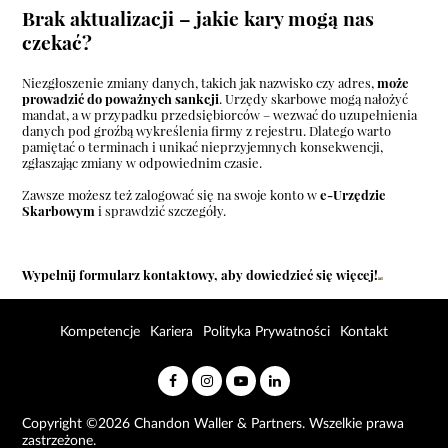
Brak aktualizacji – jakie kary mogą nas
czekać?
Niezgłoszenie zmiany danych, takich jak nazwisko czy adres,
może
prowadzić do poważnych sankcji
. Urzędy skarbowe mogą nałożyć
mandat, a w przypadku przedsiębiorców – wezwać do uzupełnienia
danych pod groźbą wykreślenia firmy z rejestru. Dlatego warto
pamiętać o terminach i unikać nieprzyjemnych konsekwencji,
zgłaszając zmiany w odpowiednim czasie.
Zawsze możesz też zalogować się na swoje konto w
e-Urzędzie
Skarbowym
i sprawdzić szczegóły.
Wypełnij
formularz kontaktowy
, aby dowiedzieć się więcej!
Kompetencje
Kariera
Polityka Prywatności
Kontakt
Copyright ©2026 Chandon Waller & Partners. Wszelkie prawa
zastrzeżone.