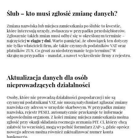
Ślub – kto musi zgłosić zmianę danych?
Zmiana nazwiska lub miejsca zamieszkania po ślubie to kwestie,
które interesują urzędy, zwłaszcza w przypadku przedsiębiorców.
Zgłoszenie takich zmian musi odbyć się w określonym terminie –
najczęściej
w ciągu 7 dni
. Warto pamiętać, że obowiązek ten dotyczy
nie tylko właścicieli firm, ale także czynnych podatników VAT oraz
płatników ZUS. Co grozi za niedotrzymanie tego terminu? W
skrajnym przypadku – mandat, a nawet wykreślenie firmy z rejestru.
Aktualizacja danych dla osób
nieprowadzących działalności
Osoby, które nie prowadzą działalności gospodarczej i nie są
czynnymi podatnikami VAT, nie muszą natychmiast zgłaszać zmiany
nazwiska czy adresu w urzędzie skarbowym. W przypadku zmiany
nazwiska, rejestr PESEL automatycznie przekazuje te informacje
odpowiednim organom. Z kolei zmianę miejsca zamieszkania można
zgłosić przy okazji składania rocznego zeznania PIT. Ci, którzy chcą
załatwić to wcześniej, mogą wypełnić formularz ZAP-3, gdzie oprócz
nowego adresu można również zaktualizować numer konta
bankowego.