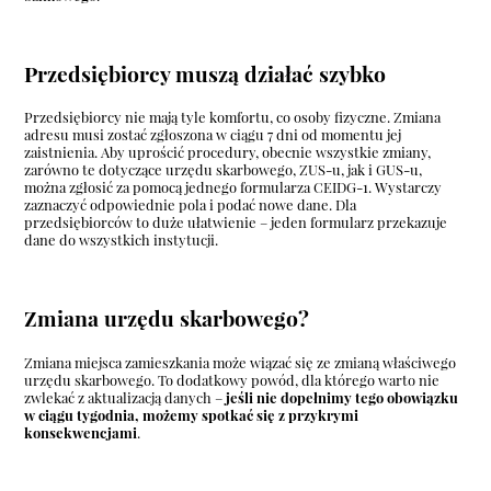
Przedsiębiorcy muszą działać szybko
Przedsiębiorcy nie mają tyle komfortu, co osoby fizyczne. Zmiana
adresu musi zostać zgłoszona w ciągu 7 dni od momentu jej
zaistnienia. Aby uprościć procedury, obecnie wszystkie zmiany,
zarówno te dotyczące urzędu skarbowego, ZUS-u, jak i GUS-u,
można zgłosić za pomocą jednego formularza CEIDG-1. Wystarczy
zaznaczyć odpowiednie pola i podać nowe dane. Dla
przedsiębiorców to duże ułatwienie – jeden formularz przekazuje
dane do wszystkich instytucji.
Zmiana urzędu skarbowego?
Zmiana miejsca zamieszkania może wiązać się ze zmianą właściwego
urzędu skarbowego. To dodatkowy powód, dla którego warto nie
zwlekać z aktualizacją danych –
jeśli nie dopełnimy tego obowiązku
w ciągu tygodnia, możemy spotkać się z przykrymi
konsekwencjami
.