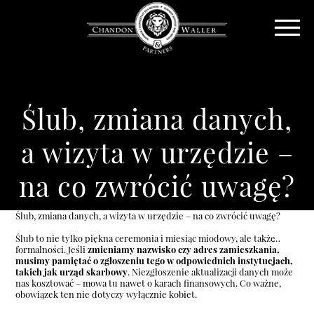
Ślub, zmiana danych,
a wizyta w urzędzie –
na co zwrócić uwagę?
Ślub, zmiana danych, a wizyta w urzędzie – na co zwrócić uwagę?
Ślub to nie tylko piękna ceremonia i miesiąc miodowy, ale także…
formalności. Jeśli
zmieniamy nazwisko czy adres zamieszkania,
musimy pamiętać o zgłoszeniu tego w odpowiednich instytucjach,
takich jak urząd skarbowy
. Niezgłoszenie aktualizacji danych może
nas kosztować – mowa tu nawet o karach finansowych. Co ważne,
obowiązek ten nie dotyczy wyłącznie kobiet.