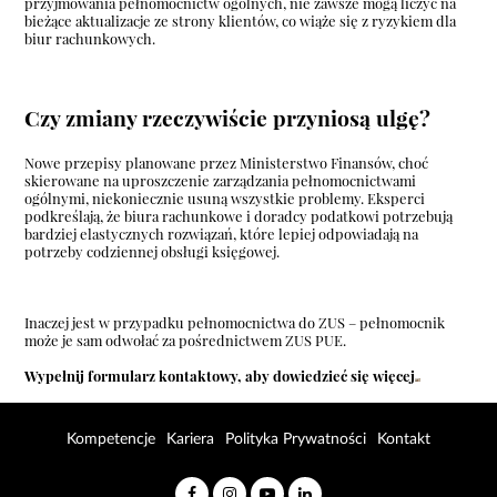
przyjmowania pełnomocnictw ogólnych, nie zawsze mogą liczyć na
bieżące aktualizacje ze strony klientów, co wiąże się z ryzykiem dla
biur rachunkowych.
Czy zmiany rzeczywiście przyniosą ulgę?
Nowe przepisy planowane przez Ministerstwo Finansów, choć
skierowane na uproszczenie zarządzania pełnomocnictwami
ogólnymi, niekoniecznie usuną wszystkie problemy. Eksperci
podkreślają, że biura rachunkowe i doradcy podatkowi potrzebują
bardziej elastycznych rozwiązań, które lepiej odpowiadają na
potrzeby codziennej obsługi księgowej.
Inaczej jest w przypadku pełnomocnictwa do ZUS – pełnomocnik
może je sam odwołać za pośrednictwem
ZUS PUE
.
Wypełnij
formularz kontaktowy
, aby dowiedzieć się więcej
Kompetencje
Kariera
Polityka Prywatności
Kontakt