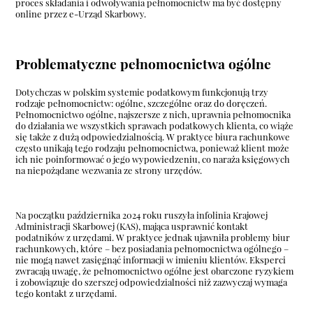
proces składania i odwoływania pełnomocnictw ma być dostępny
online przez e-Urząd Skarbowy.
Problematyczne pełnomocnictwa ogólne
Dotychczas w polskim systemie podatkowym funkcjonują trzy
rodzaje pełnomocnictw: ogólne, szczególne oraz do doręczeń.
Pełnomocnictwo ogólne, najszersze z nich, uprawnia pełnomocnika
do działania we wszystkich sprawach podatkowych klienta, co wiąże
się także z dużą odpowiedzialnością. W praktyce biura rachunkowe
często unikają tego rodzaju pełnomocnictwa, ponieważ klient może
ich nie poinformować o jego wypowiedzeniu, co naraża księgowych
na niepożądane wezwania ze strony urzędów.
Na początku października 2024 roku ruszyła infolinia Krajowej
Administracji Skarbowej (KAS), mająca usprawnić kontakt
podatników z urzędami. W praktyce jednak ujawniła problemy biur
rachunkowych, które – bez posiadania pełnomocnictwa ogólnego –
nie mogą nawet zasięgnąć informacji w imieniu klientów. Eksperci
zwracają uwagę, że pełnomocnictwo ogólne jest obarczone ryzykiem
i zobowiązuje do szerszej odpowiedzialności niż zazwyczaj wymaga
tego kontakt z urzędami.