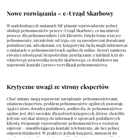
Nowe rozwiązania – e-Urząd Skarbowy
W nadchodzących zmianach MF planuje wprowadzenie pełnej
obsługi pełnomocnictw przez e-Urząd Skarbowy, co ma ułatwić
procesy dla pełnomocników i ich klientów. Dzięki temu wszyscy
pełnomocnicy, niezależnie od tego, czy są zawodowymi doradcami
podatkowymi, adwokatami, czy księgowymi, będą mogli informować
o zmianach w pełnomocnictwach ogólnych online. Resort zamierza
również udostępnić bezpośrednie przełączanie z infolinii KAS do
właściwego pracownika urzędu skarbowego, co dodatkowo ma
usprawnić kontakt i proces weryfikacji pełnomocnictwa.
Krytyczne uwagi ze strony ekspertów
Choć zmiany mogą usprawnić zarządzanie pełnomocnictwami,
zdaniem ekspertów, problem pełnomocnictw ogólnych pozostaje.
Agata Lutow, doradca podatkowy, podkreśla, że pełnomocnictwo
ogólne jest zbyt szerokie dla potrzeb księgowych, którzy chcieliby
jedynie uzyskać dostęp do informacji w sprawach podatkowych
klienta. Proponuje wprowadzenie pełnomocnictwa o węższym
zakresie – umożliwiającego kontakt telefoniczny, ale bez pełnej
odpowiedzialności. W praktyce jednak księgowi, zmuszeni do