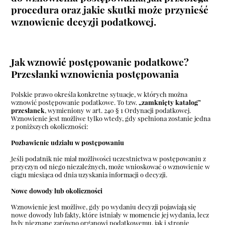
procedura oraz jakie skutki może przynieść
wznowienie decyzji podatkowej.
Jak wznowić postępowanie podatkowe?
Przesłanki wznowienia postępowania
Polskie prawo określa konkretne sytuacje, w których można
wznowić postępowanie podatkowe. To tzw.
„zamknięty katalog”
przesłanek
, wymieniony w art. 240 § 1 Ordynacji podatkowej.
Wznowienie jest możliwe tylko wtedy, gdy spełniona zostanie jedna
z poniższych okoliczności:
Pozbawienie udziału w postępowaniu
Jeśli podatnik nie miał możliwości uczestnictwa w postępowaniu z
przyczyn od niego niezależnych, może wnioskować o wznowienie w
ciągu miesiąca od dnia uzyskania informacji o decyzji.
Nowe dowody lub okoliczności
Wznowienie jest możliwe, gdy po wydaniu decyzji pojawiają się
nowe dowody lub fakty, które istniały w momencie jej wydania, lecz
były nieznane zarówno organowi podatkowemu, jak i stronie