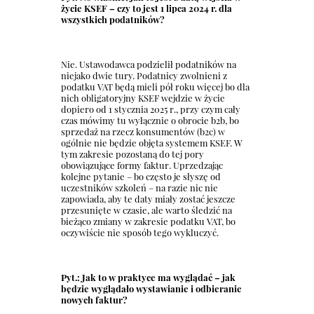
życie KSEF – czy to jest 1 lipca 2024 r. dla
wszystkich podatników?
Nie. Ustawodawca podzielił podatników na
niejako dwie tury. Podatnicy zwolnieni z
podatku VAT będą mieli pół roku więcej bo dla
nich obligatoryjny KSEF wejdzie w życie
dopiero od 1 stycznia 2025 r., przy czym cały
czas mówimy tu wyłącznie o obrocie b2b, bo
sprzedaż na rzecz konsumentów (b2c) w
ogólnie nie będzie objęta systemem KSEF. W
tym zakresie pozostaną do tej pory
obowiązujące formy faktur. Uprzedzając
kolejne pytanie – bo często je słyszę od
uczestników szkoleń – na razie nic nie
zapowiada, aby te daty miały zostać jeszcze
przesunięte w czasie, ale warto śledzić na
bieżąco zmiany w zakresie podatku VAT, bo
oczywiście nie sposób tego wykluczyć.
Pyt.: Jak to w praktyce ma wyglądać – jak
będzie wyglądało wystawianie i odbieranie
nowych faktur?