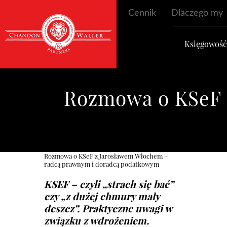
Cennik
Dlaczego my
Księgowoś
Rozmowa o KSeF 
Rozmowa o KSeF z Jarosławem Włochem –
radcą prawnym i doradcą podatkowym
KSEF – czyli „strach się bać”
czy „z dużej chmury mały
deszcz”. Praktyczne uwagi w
związku z wdrożeniem.