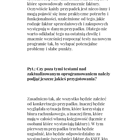
które spowodowały odrzucenie faktury.
Oczywiście każdy przypadek jest nieco inny i
mogą pojawić się inne praktyczne potrzeby i
funkcjonalności, uzależnione od tego, jakie
rodzaje faktur sprzedażowych i zakupowych
występują w danym przypadku. Dlatego nie
warto odkładać tego na ostatnią chwilę i
znacznie wcześniej rozpocząć testy na nowym
programie tak, by wyłapać potencjalne
problemy i słabe punkty.
Pyt.: Czy poza tymi testami nad
zaktualizowanym oprogramowaniem należy
podjąć jeszcze jakieś przygotowania?
Zasadniczo tak, ale wszystko będzie zależeć
od konkretnego przypadku. Inaczej będzie
wyglądała sytuacja firm, które korzystają z
biura rachunkowego, a inaczej firm, które
mają w całości własną księgowość (łącznie z
osobami które wystawiają faktury). W tym
pierwszym przypadku trzeba będzie
uzgodnić, kto będzie odpowiedzialny za
wystawianie (wysyłanie) faktur do KSEF, kto