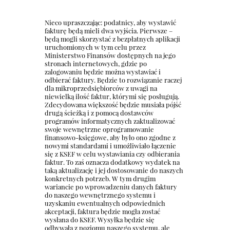
Nieco upraszczając: podatnicy, aby wystawić
fakturę będą mieli dwa wyjścia. Pierwsze –
będą mogli skorzystać z bezpłatnych aplikacji
uruchomionych w tym celu przez
Ministerstwo Finansów dostępnych na jego
stronach internetowych, gdzie po
zalogowaniu będzie można wystawiać i
odbierać faktury. Będzie to rozwiązanie raczej
dla mikroprzedsiębiorców z uwagi na
niewielką ilość faktur, którymi się posługują.
Zdecydowana większość będzie musiała pójść
drugą ścieżką i z pomocą dostawców
programów informatycznych zaktualizować
swoje wewnętrzne oprogramowanie
finansowo-księgowe, aby było ono zgodne z
nowymi standardami i umożliwiało łączenie
się z KSEF w celu wystawiania czy odbierania
faktur. To zaś oznacza dodatkowy wydatek na
taką aktualizację i jej dostosowanie do naszych
konkretnych potrzeb. W tym drugim
wariancie po wprowadzeniu danych faktury
do naszego wewnętrznego systemu i
uzyskaniu ewentualnych odpowiednich
akceptacji, faktura będzie mogła zostać
wysłana do KSEF. Wysyłka będzie się
odbywała z poziomu naszego systemu, ale