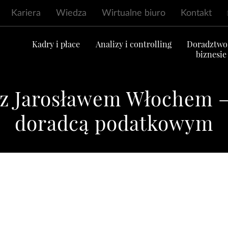
Kariera
Wiedza
Wirtualne biuro
Kontakt
ć
Kadry i płace
Analizy i controlling
Doradztwo
biznesie
z Jarosławem Włochem –
doradcą podatkowym