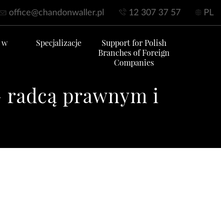
office@chandonwaller.pl
12 307 37 57
PL
 w
Specjalizacje
Support for Polish
Branches of Foreign
Companies
 radcą prawnym i