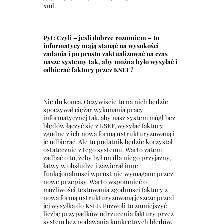
xml.
Pyt: Czyli – jeśli dobrze rozumiem – to
informatycy mają stanąć na wysokości
zadania i po prostu zaktualizować na czas
nasze systemy tak, aby można było wysyłać i
odbierać faktury przez KSEF?
Nie do końca. Oczywiście to na nich będzie
spoczywał ciężar wykonania pracy
informatycznej tak, aby nasz system mógł bez
błędów łączyć się z KSEF, wysyłać faktury
zgodne z ich nową formą ustrukturyzowaną i
je odbierać. Ale to podatnik będzie korzystał
ostatecznie z tego systemu. Warto zatem
zadbać o to, żeby był on dla niego przyjazny,
łatwy w obsłudze i zawierał inne
funkcjonalności wprost nie wymagane przez
nowe przepisy. Warto wspomnieć o
możliwości testowania zgodności faktury z
nową formą ustrukturyzowaną jeszcze przed
jej wysyłką do KSEF. Pozwoli to zmniejszyć
liczbę przypadków odrzucenia faktury przez
system bez podawania konkretnych błędów,