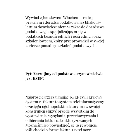
Wywiad z Jarosławem Włochem – radcą
prawnym i doradcą podatkowym z blisko 15-
letnim doświadczeniem w zakresie doradztwa
podatkowego, specjalizującym się w
podatkach bezpośrednich i pośrednich oraz
szkoleniowcem, który przeprowadził w swojej
karierze ponad 150 szkoleń podatkowych.
Pyt: Zacznijmy od podstaw – czym właściwie
jest KSEF?
Najprościej rzecz ujmując, KSEF czyli Krajowy
System e-Faktur to system teleinformatyczny
o zasięgu ogólnopolskim, który ma w swojej
konstrukcji służyć przede wszystkim do
wystawiania, wysyłania, przechowywania i
odbierania faktur ustrukturyzowanych.
Można śmiało powiedzieć, że to rewolucja,
jeśli chodzi o formę faktur. Do tej pory