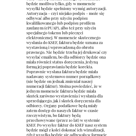
będzie możliwa tylko, gdy w momencie
wysyłki będzie spełniony wymóg autoryzacji.
Autoryzacja – czyi niejako podpis – może się
odbywać albo przy użyciu podpisu
kwalifikowanego lub podpisu profilem
zaufanym (ePUAP), albo też przy użyciu
specjalnego tokenu lub pieczęci
elektronicznej. W momencie skutecznego
wysłania do KSEF, faktura będzie uznana za
wystawioną i wprowadzoną do obrotu
prawnego. Nie będzie trzeba jej drukować czy
wysyłać emailem, bo dla odbiorcy będzie ona
miała również status doręczenia. Jedyną
formą jej poprawiania będzie korekta.
Poprawnie wysłana faktura będzie miała
nadawany systemowo numer porządkowy
(nie będzie on jednak zmieniał naszej
numeracji faktur). Można powiedzieć, że w
jednym momencie faktura będzie miała
skutek zarówno wystawienia i wysłania dla
sprzedającego, jak i skutek doręczenia dla
odbiorcy. Organy podatkowe będą miały
zatem dostęp do naszych faktur w czasie
rzeczywistym, bo faktury będą
przechowywane (przez 10 lat) w systemie
KSEF. Po wysyłce faktur do KSEF nasz system
będzie mógł z kolei dokonać ich wizualizacji,
gdyż wysyłka będzie się odbywała w formacie