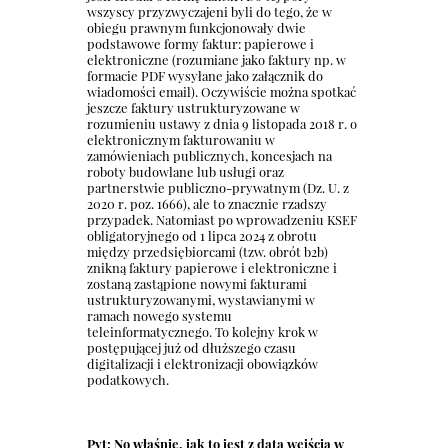
wszyscy przyzwyczajeni byli do tego, że w
obiegu prawnym funkcjonowały dwie
podstawowe formy faktur: papierowe i
elektroniczne (rozumiane jako faktury np. w
formacie PDF wysyłane jako załącznik do
wiadomości email). Oczywiście można spotkać
jeszcze faktury ustrukturyzowane w
rozumieniu ustawy z dnia 9 listopada 2018 r. o
elektronicznym fakturowaniu w
zamówieniach publicznych, koncesjach na
roboty budowlane lub usługi oraz
partnerstwie publiczno-prywatnym (Dz. U. z
2020 r. poz. 1666), ale to znacznie rzadszy
przypadek. Natomiast po wprowadzeniu KSEF
obligatoryjnego od 1 lipca 2024 z obrotu
między przedsiębiorcami (tzw. obrót b2b)
znikną faktury papierowe i elektroniczne i
zostaną zastąpione nowymi fakturami
ustrukturyzowanymi, wystawianymi w
ramach nowego systemu
teleinformatycznego. To kolejny krok w
postępującej już od dłuższego czasu
digitalizacji i elektronizacji obowiązków
podatkowych.
Pyt: No właśnie, jak to jest z datą wejścia w