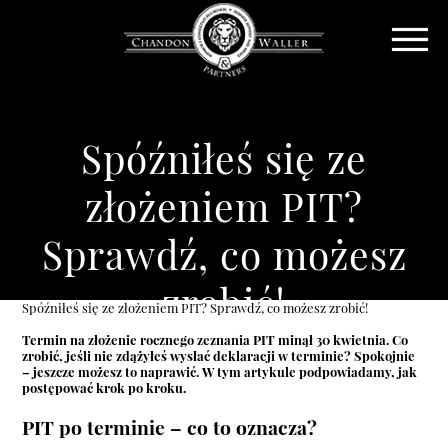
Spóźniłeś się ze
złożeniem PIT?
Sprawdź, co możesz
zrobić!
Spóźniłeś się ze złożeniem PIT? Sprawdź, co możesz zrobić!
Termin na złożenie rocznego zeznania PIT minął 30 kwietnia. Co
zrobić, jeśli nie zdążyłeś wysłać deklaracji w terminie? Spokojnie
– jeszcze możesz to naprawić. W tym artykule podpowiadamy, jak
postępować krok po kroku.
PIT po terminie – co to oznacza?