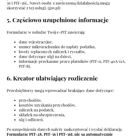
36 i PIT-36L. Nawet osoby z zawieszoną działalnością mogą
skorzystać z tej usługi. (
gov.pl
)
5. Częściowo uzupełnione informacje
Formularze w usłudze Twój e-PIT zawierają:
dane rejestracyjne,
numer mikrorachunku do zapłaty podatku,
kwoty wpłaconych zaliczek i ryczałtu,
dane dotyczące ulgi na dzieci,
informacje przekazane przez płatników (PIT-11, PIT-40A/11A,
PIT-R).
6. Kreator ułatwiający rozliczenie
Przedsiębiorcy mogą wprowadzać brakujące dane dotyczące:
przychodów,
kosztów uzyskania przychodów,
zaliczek na podatek,
składek na ubezpieczenia,
ulg i odliczeń.
Po uzupełnieniu danych należy zaakceptować i wysłać deklarację.
Formularze PIT-28, PIT-36 i PIT-36L nie są automatycznie