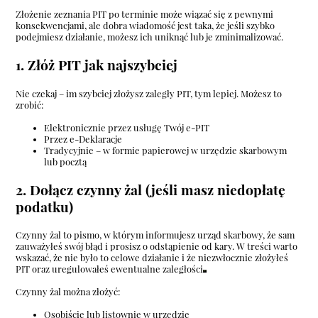
Złożenie zeznania PIT po terminie może wiązać się z pewnymi
konsekwencjami, ale dobra wiadomość jest taka, że jeśli szybko
podejmiesz działanie, możesz ich uniknąć lub je zminimalizować.
1. Złóż PIT jak najszybciej
Nie czekaj – im szybciej złożysz zaległy PIT, tym lepiej. Możesz to
zrobić:
Elektronicznie przez usługę
Twój e-PIT
Przez e-Deklaracje
Tradycyjnie – w formie papierowej w urzędzie skarbowym
lub pocztą
2. Dołącz czynny żal (jeśli masz niedopłatę
podatku)
Czynny żal to pismo, w którym informujesz urząd skarbowy, że sam
zauważyłeś swój błąd i prosisz o odstąpienie od kary. W treści warto
wskazać, że nie było to celowe działanie i że niezwłocznie złożyłeś
PIT oraz uregulowałeś ewentualne zaległości
Czynny żal można złożyć:
Osobiście lub listownie w urzędzie