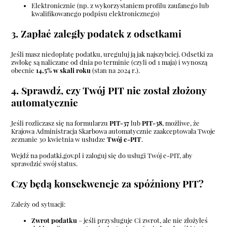
Elektronicznie (np. z wykorzystaniem profilu zaufanego lub
kwalifikowanego podpisu elektronicznego)
3. Zapłać zaległy podatek z odsetkami
Jeśli masz niedopłatę podatku, ureguluj ją jak najszybciej. Odsetki za
zwłokę są naliczane od dnia po terminie (czyli od 1 maja) i wynoszą
obecnie
14,5% w skali roku
(stan na 2024 r.).
4. Sprawdź, czy Twój PIT nie został złożony
automatycznie
Jeśli rozliczasz się na formularzu
PIT-37
lub
PIT-38
, możliwe, że
Krajowa Administracja Skarbowa automatycznie zaakceptowała Twoje
zeznanie 30 kwietnia w usłudze
Twój e-PIT
.
Wejdź na
podatki.gov.pl
i zaloguj się do usługi Twój e-PIT, aby
sprawdzić swój status.
Czy będą konsekwencje za spóźniony PIT?
Zależy od sytuacji:
Zwrot podatku
– jeśli przysługuje Ci zwrot, ale nie złożyłeś