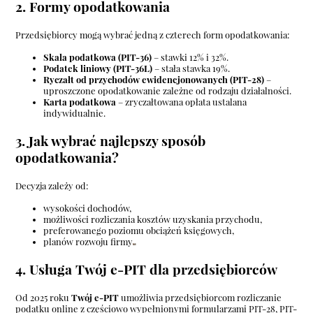
2. Formy opodatkowania
Przedsiębiorcy mogą wybrać jedną z czterech form opodatkowania:
Skala podatkowa (PIT-36)
– stawki 12% i 32%.
Podatek liniowy (PIT-36L)
– stała stawka 19%.
Ryczałt od przychodów ewidencjonowanych (PIT-28)
–
uproszczone opodatkowanie zależne od rodzaju działalności.
Karta podatkowa
– zryczałtowana opłata ustalana
indywidualnie.
3. Jak wybrać najlepszy sposób
opodatkowania?
Decyzja zależy od:
wysokości dochodów,
możliwości rozliczania kosztów uzyskania przychodu,
preferowanego poziomu obciążeń księgowych,
planów rozwoju firmy
4. Usługa Twój e-PIT dla przedsiębiorców
Od 2025 roku
Twój e-PIT
umożliwia przedsiębiorcom rozliczanie
podatku online z częściowo wypełnionymi formularzami PIT-28, PIT-