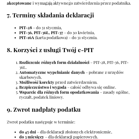
akceptowane
i wymagają aktywnego zatwierdzenia przez podatnika.
7. Terminy składania deklaracji
PIT-28
– do 31 stycznia,
PIT-36, PIT-36L, PIT-37
– do 30 kwietnia,
PIT-16A
(karta podatkowa) – do 31 stycznia.
8. Korzyści z usługi Twój e-PIT
Rozliczenie różnych form działalności
– PIT-28, PIT-36, PIT-
36L.
Automatyczne wypełnianie danych
– pobrane z urzędów
skarbowych.
Możliwość korekty
przed zatwierdzeniem.
Bezpieczeństwo i wygoda
– całość odbywa się online.
Wsparcie dla różnych form opodatkowania
– zasady ogólne,
ryczałt, podatek liniowy.
9. Zwrot nadpłaty podatku
Zwrot podatku następuje w terminie:
do 45 dni
– dla deklaracji złożonych elektronicznie,
do 3 miesięcy
– dla deklaracji papierowych.