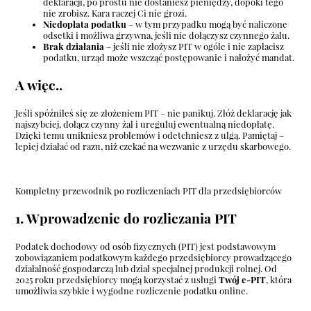
deklaracji, po prostu nie dostaniesz pieniędzy, dopóki tego
nie zrobisz. Kara raczej Ci nie grozi.
Niedopłata podatku
– w tym przypadku mogą być naliczone
odsetki i możliwa grzywna, jeśli nie dołączysz czynnego żalu.
Brak działania
– jeśli nie złożysz PIT w ogóle i nie zapłacisz
podatku, urząd może wszcząć postępowanie i nałożyć mandat.
A więc..
Jeśli spóźniłeś się ze złożeniem PIT – nie panikuj. Złóż deklarację jak
najszybciej, dołącz czynny żal i ureguluj ewentualną niedopłatę.
Dzięki temu unikniesz problemów i odetchniesz z ulgą. Pamiętaj –
lepiej działać od razu, niż czekać na wezwanie z urzędu skarbowego.
Kompletny przewodnik po rozliczeniach PIT dla przedsiębiorców
1. Wprowadzenie do rozliczania PIT
Podatek dochodowy od osób fizycznych (PIT) jest podstawowym
zobowiązaniem podatkowym każdego przedsiębiorcy prowadzącego
działalność gospodarczą lub dział specjalnej produkcji rolnej. Od
2025 roku przedsiębiorcy mogą korzystać z usługi
Twój e-PIT
, która
umożliwia szybkie i wygodne rozliczenie podatku online.