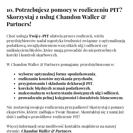
10. Potrzebujesz pomocy w rozliczeniu PIT?
Skorzystaj z usług Chandon Waller &
Partners!
Choć usługa
Twój e-PIT
ułatwia proces rozliczeń, wielu
przedsiębiorców nadal napotyka trudności związane z optymalizacją
podatkową, uwzględnieniem wszystkich ulg i odliczeń czy
uniknięciem błędów, które mogą prowadzić do niepotrzebnych
korekt i kontroli skarbowych.
W Chandon Waller & Partners pomagamy przedsiębiorcom w:
wyborze optymalnej formy opodatkowania
,
rozliczaniu kosztów uzyskania przychodu
,
przygotowaniu i składaniu deklaracji PIT
,
korekcie błędnych zeznań podatkowych
,
maksymalnym wykorzystaniu dostępnych ulg i odliczeń
,
prowadzeniu pełnej księgowości i doradztwie biznesowym
.
Nie zostawiaj swojego rozliczenia przypadkowi! Skorzystaj z pomocy
ekspertów, którzy zadbają o Twoje finanse. Skontaktuj się z nami już
dziś i zadbaj o prawidłowe rozliczenie PIT!
Więcej informacji oraz możliwość kontaktu znajdziesz na naszej
stronie:
Chandon Waller & Partners
.