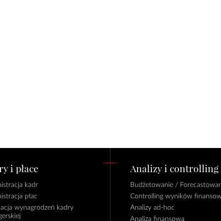
y i płace
Analizy i controlling
istracja kadr
Budżetowanie / Forecastowan
istracja płac
Controlling wyników finanso
lacja wynagrodzeń kadry
Analizy ad-hoc
erskiej
Analiza finansowa