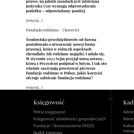
prawo, na jakich zasadach jest udzielana
pożyczka i czy wymaga odprowadzenia
podatku – odpowiadamy poniżej.
(więcej…)
Fundacja rodzinna – 7 korzyści
Środowisko przedsiębiorców od dawna
postulowało o utworzenie nowej formy
prawnej, która w różnych aspektach
chroniłaby ich rodzinne majątki. I udało się.
W styczniu 2023 Sejm przyjął nową ustawę,
którą z Prezydent podpisał w lutym. I tak oto
właśnie zaczynają powstawać pierwsze
fundacje rodzinne w Polsce. Jakie korzyści
oferuje założenie fundacja rodzinna?
(więcej…)
Księgowość
Kadr
Pełna księgowość
Admin
Księgowość działalności gospodarczych
Admin
Fundacje i Stowarzyszenia (NGO)
Kalku
manag
Audyt księgowy