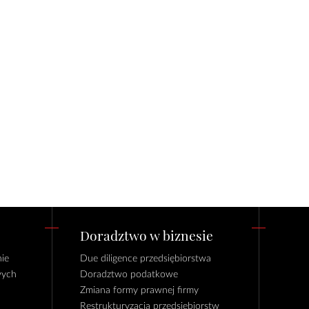
Doradztwo w biznesie
ie
Due diligence przedsiębiorstwa
wych
Doradztwo podatkowe
Zmiana formy prawnej firmy
Restrukturyzacja przedsiębiorstw