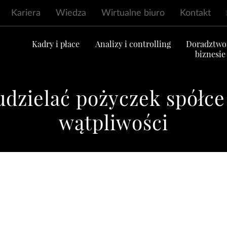
Kariera
Wiedza
Wirtualne biuro
Kontakt
ć
Kadry i płace
Analizy i controlling
Doradztwo
biznesie
dzielać pożyczek spółc
wątpliwości