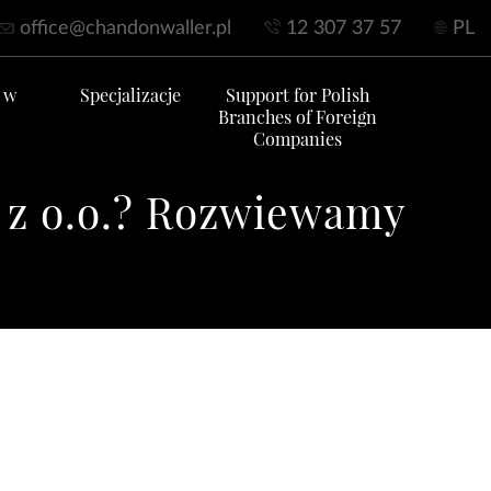
office@chandonwaller.pl
12 307 37 57
PL
 w
Specjalizacje
Support for Polish
Branches of Foreign
Companies
e z o.o.? Rozwiewamy