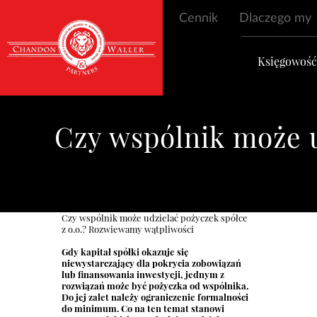
Cennik
Dlaczego my
Księgowoś
Czy wspólnik może u
Czy wspólnik może udzielać pożyczek spółce
z o.o.? Rozwiewamy wątpliwości
Gdy kapitał spółki okazuje się
niewystarczający dla pokrycia zobowiązań
lub finansowania inwestycji, jednym z
rozwiązań może być pożyczka od wspólnika.
Do jej zalet należy ograniczenie formalności
do minimum. Co na ten temat stanowi