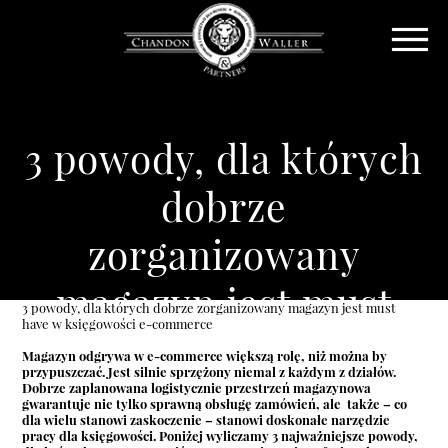
3 powody, dla których
dobrze
zorganizowany
magazyn jest must
3 powody, dla których dobrze zorganizowany magazyn jest must
have w księgowości e-commerce
have w księgowości
Magazyn odgrywa w e-commerce większą rolę, niż można by
przypuszczać. Jest silnie sprzężony niemal z każdym z działów.
e-commerce
Dobrze zaplanowana logistycznie przestrzeń magazynowa
gwarantuje nie tylko sprawną obsługę zamówień, ale także – co
dla wielu stanowi zaskoczenie – stanowi doskonałe narzędzie
pracy dla księgowości. Poniżej wyliczamy 3 najważniejsze powody,