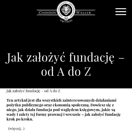
Jak założyć fundację –
od A do Z
Jak założyć fundację – od A do Z
Ten artykuł jest dla wszystkich zainteresowanych działaniami
pożytku publicznego oraz ekonomią społeczną. Dowiesz się z
niego, jak działa fundacja pod względem księgowym, jakie są
wady i zalety tej formy prawnej i wreszcie – jak założyć fundację
krok po kroku.
(więcej…)