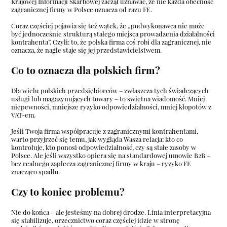
Krajowej Informacji Skarbowej zaczął uznawać, że nie każda obecność
zagranicznej firmy w Polsce oznacza od razu FE.
Coraz częściej pojawia się też wątek, że „podwykonawca nie może
być jednocześnie strukturą stałego miejsca prowadzenia działalności
kontrahenta”. Czyli: to, że polska firma coś robi dla zagranicznej, nie
oznacza, że nagle staje się jej przedstawicielstwem.
Co to oznacza dla polskich firm?
Dla wielu polskich przedsiębiorców – zwłaszcza tych świadczących
usługi lub magazynujących towary – to świetna wiadomość. Mniej
niepewności, mniejsze ryzyko odpowiedzialności, mniej kłopotów z
VAT-em.
Jeśli Twoja firma współpracuje z zagranicznymi kontrahentami,
warto przyjrzeć się temu, jak wygląda Wasza relacja: kto co
kontroluje, kto ponosi odpowiedzialność, czy są stałe zasoby w
Polsce. Ale jeśli wszystko opiera się na standardowej umowie B2B –
bez realnego zaplecza zagranicznej firmy w kraju – ryzyko FE
znacząco spadło.
Czy to koniec problemu?
Nie do końca – ale jesteśmy na dobrej drodze. Linia interpretacyjna
się stabilizuje, orzecznictwo coraz częściej idzie w stronę