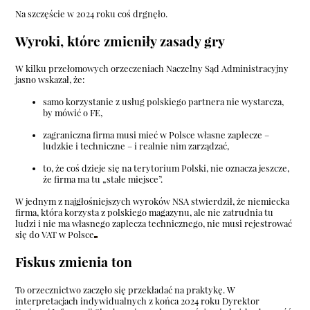
Na szczęście w 2024 roku coś drgnęło.
Wyroki, które zmieniły zasady gry
W kilku przełomowych orzeczeniach Naczelny Sąd Administracyjny
jasno wskazał, że:
samo korzystanie z usług polskiego partnera nie wystarcza,
by mówić o FE,
zagraniczna firma musi mieć w Polsce własne zaplecze –
ludzkie i techniczne – i realnie nim zarządzać,
to, że coś dzieje się na terytorium Polski, nie oznacza jeszcze,
że firma ma tu „stałe miejsce”.
W jednym z najgłośniejszych wyroków NSA stwierdził, że niemiecka
firma, która korzysta z polskiego magazynu, ale nie zatrudnia tu
ludzi i nie ma własnego zaplecza technicznego, nie musi rejestrować
się do VAT w Polsce
Fiskus zmienia ton
To orzecznictwo zaczęło się przekładać na praktykę. W
interpretacjach indywidualnych z końca 2024 roku Dyrektor