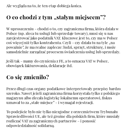
Ale wygląda na to, że ten etap dobiega końca.
O co chodzi z tym „stałym miejscem”?
W uproszczeniu – chodzi o to, czy zagraniczna firma, która działa w
Polsce (np. zleca tu usługi lub sprzedaje towary), musi się u nas
zarejestrować jako podatnik VAT. Kluczowe jest to, czy ma w Polsce
coś więcej niż tylko kontrahenta. Czyli – czy działa tu na tyle „na
poważnie”, że ma realne zaplecze: ludzi, sprzęt, strukturę, i może
samodzielnie zarządzać procesem świadczenia usług lub sprzedaży.
Jeśli tak – mamy do czynienia z FE, a to oznacza VAT w Polsce,
obowiązek fakturowania, deklaracje itd.
Co się zmieniło?
Przez długi czas organy podatkowe interpretowały przepisy bardzo
szeroko. Nawet jeżeli zagraniczna firma korzystała tylko z polskiego
magazynu albo zlecała logistykę lokalnemu operatorowi, fiskus
uznawał to za „stałe miejsce” – i wymagał rejestracji.
To podejście było nie tylko niezgodne z orzecznictwem Trybunału
Sprawiedliwości UE, ale też groźne dla polskich firm, które musiały
rozliczać VAT za zagranicznych partnerów – i ponosić
odpowiedzialność solidarną.