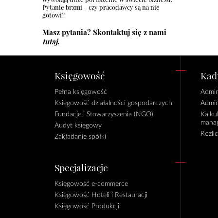
Pytanie brzmi – czy pracodawcy są na nie
gotowi?
Masz pytania? Skontaktuj się z nami
tutaj
.
Księgowość
Kadr
Pełna księgowość
Admin
Księgowość działalności gospodarczych
Admin
Fundacje i Stowarzyszenia (NGO)
Kalku
manag
Audyt księgowy
Rozli
Zakładanie spółki
Specjalizacje
Księgowość e-commerce
Księgowość Hoteli i Restauracji
Księgowość Produkcji