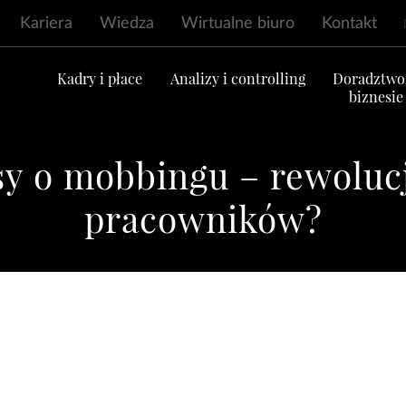
Kariera
Wiedza
Wirtualne biuro
Kontakt
ć
Kadry i płace
Analizy i controlling
Doradztwo
biznesie
y o mobbingu – rewoluc
pracowników?