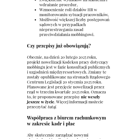
wdrażanie procedur,
Wzmocnienie roli działów HR w
monitorowaniu sytuacji pracowników,
Możliwość większej liczby postępowań
sądowych w przypadkach
nieprzestrzegania zasad
przeciwdziałania mobbingowi.
Czy przepisy już obowiązują?
Obecnie, na dzień 20 lutego 2025 roku,
projekt nowelizacji Kodeksu pracy dotyczący
mobbingu jest w fazie konsultacji publicznych
i uzgodnień międzyresortowych. Zmiany te
zostały opublikowane na stronach Rządowego
Centrum Legislacji 20 stycznia 2025 roku.
Planowane jest przyjęcie nowelizacji przez
rząd w trzecim kwartale 2025 roku. Oznacza
to, że proponowane przepisy
nie weszły
jeszcze w życie
. Więcej informacji możecie
przeczytać
tutaj
.
Współpraca z biurem rachunkowym
w zakresie kadr i płac
Aby skutecznie zarządzać nowymi