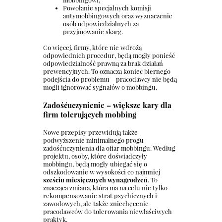
Powołanie specjalnych komisji
antymobbingowych oraz wyznaczenie
osób odpowiedzialnych za
przyjmowanie skarg.
Co więcej, firmy, które nie wdrożą
odpowiednich procedur, będą mogły ponieść
odpowiedzialność prawną za brak działań
prewencyjnych. To oznacza koniec biernego
podejścia do problemu – pracodawcy nie będą
mogli ignorować sygnałów o mobbingu.
Zadośćuczynienie – większe kary dla
firm tolerujących mobbing
Nowe przepisy przewidują także
podwyższenie minimalnego progu
zadośćuczynienia dla ofiar mobbingu. Według
projektu, osoby, które doświadczyły
mobbingu, będą mogły ubiegać się o
odszkodowanie w wysokości co najmniej
sześciu miesięcznych wynagrodzeń
. To
znacząca zmiana, która ma na celu nie tylko
rekompensowanie strat psychicznych i
zawodowych, ale także zniechęcenie
pracodawców do tolerowania niewłaściwych
praktyk.