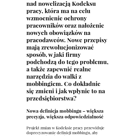
nad nowelizacją Kodeksu
pracy, która ma na celu
wzmocnienie ochrony
pracowników oraz nałożenie
nowych obowiązków na
pracodawców. Nowe przepisy
mają zrewolucjonizować
sposób, w jaki firmy
podchodzą do tego problemu,
a także zapewnić realne
narzędzia do walki z
mobbingiem. Co dokładnie
się zmieni i jak wpłynie to na
przedsiębiorstwa?
Nowa definicja mobbingu – większa
precyzja, większa odpowiedzialność
Projekt zmian w Kodeksie pracy przewiduje
doprecyzowanie definicji mobbingu, aby