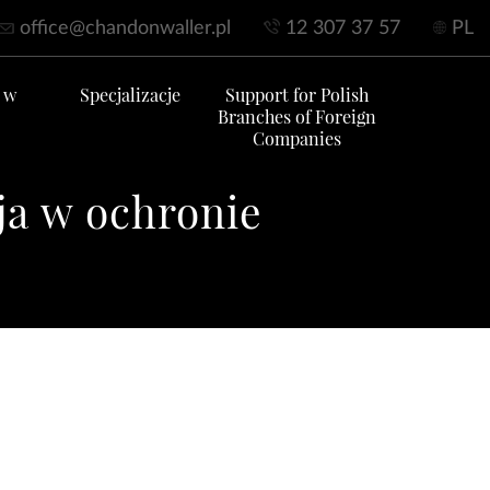
office@chandonwaller.pl
12 307 37 57
PL
 w
Specjalizacje
Support for Polish
Branches of Foreign
Companies
ja w ochronie