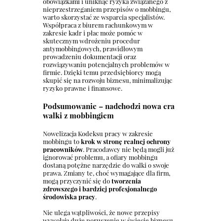
obowiązkami i uniknąć ryzyka związanego z
nieprzestrzeganiem przepisów o mobbingu,
warto skorzystać ze wsparcia specjalistów.
Współpraca z biurem rachunkowym w
zakresie kadr i płac może pomóc w
skutecznym wdrożeniu procedur
antymobbingowych, prawidłowym
prowadzeniu dokumentacji oraz
rozwiązywaniu potencjalnych problemów w
firmie. Dzięki temu przedsiębiorcy mogą
skupić się na rozwoju biznesu, minimalizując
ryzyko prawne i finansowe.
Podsumowanie – nadchodzi nowa era
walki z mobbingiem
Nowelizacja Kodeksu pracy w zakresie
mobbingu to
krok w stronę realnej ochrony
pracowników
. Pracodawcy nie będą mogli już
ignorować problemu, a ofiary mobbingu
dostaną potężne narzędzie do walki o swoje
prawa. Zmiany te, choć wymagające dla firm,
mogą przyczynić się do
tworzenia
zdrowszego i bardziej profesjonalnego
środowiska pracy
.
Nie ulega wątpliwości, że nowe przepisy
wywołają duże poruszenie w świecie biznesu.