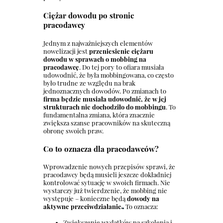
Ciężar dowodu po stronie
pracodawcy
Jednym z najważniejszych elementów
nowelizacji jest
przeniesienie ciężaru
dowodu w sprawach o mobbing na
pracodawcę
. Do tej pory to ofiara musiała
udowodnić, że była mobbingowana, co często
było trudne ze względu na brak
jednoznacznych dowodów. Po zmianach to
firma będzie musiała udowodnić, że w jej
strukturach nie dochodziło do mobbingu
. To
fundamentalna zmiana, która znacznie
zwiększa szanse pracowników na skuteczną
obronę swoich praw.
Co to oznacza dla pracodawców?
Wprowadzenie nowych przepisów sprawi, że
pracodawcy będą musieli jeszcze dokładniej
kontrolować sytuację w swoich firmach. Nie
wystarczy już twierdzenie, że mobbing nie
występuje – konieczne będą
dowody na
aktywne przeciwdziałanie
To oznacza:
Zwiększenie wydatków na szkolenia i