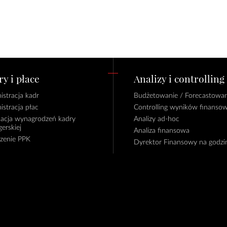
y i płace
Analizy i controlling
istracja kadr
Budżetowanie / Forecastowan
istracja płac
Controlling wyników finanso
lacja wynagrodzeń kadry
Analizy ad-hoc
erskiej
Analiza finansowa
czenie PPK
Dyrektor Finansowy na godzi