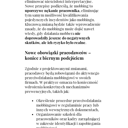
eliminować nieścisłości interpretacyjne.
Nowe przepisy podkreślą, że mobbing to
uporczywe nękanie pracownika
, eliminując
tym samym możliwość kwalifikowania
pojedynczych incydentów jako mobbingu.
Kluczową zmianą będzie także wprowadzenie
zasady, że do mobbingu może dojść nawet
wtedy, gdy działania mobbera
nie
doprowadziły jeszcze do negatywnych
skutków, ale ich ryzyko było realne
.
Nowe obowiązki pracodawców –
koniec z biernym podejściem
Zgodnie z projektowanymi zmianami,
pracodawcy będą zobowiązani do aktywnego
przeciwdziałania mobbingowi w swoich
firmach. W praktyce oznacza to konieczność
wdrożenia konkretnych mechanizmów
prewencyjnych, takich jak:
Określenie procedur przeciwdziałania
mobbingowi w regulaminie pracy lub
innych wewnętrznych dokumentach,
Organizowanie szkoleń dla
pracowników oraz kadry zarządzającej
w zakresie identyfikacji i zapobiegania
mobbingowi,