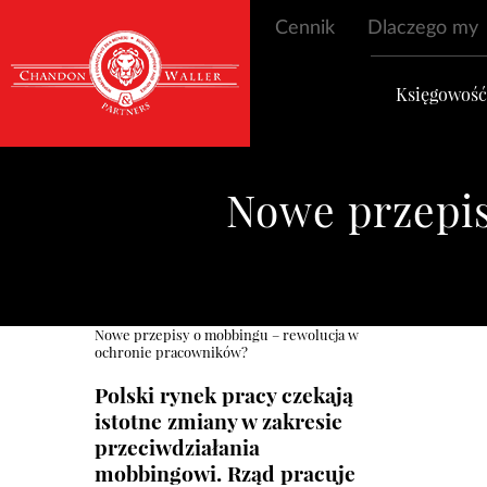
Cennik
Dlaczego my
Księgowoś
Nowe przepis
Nowe przepisy o mobbingu – rewolucja w
ochronie pracowników?
Polski rynek pracy czekają
istotne zmiany w zakresie
przeciwdziałania
mobbingowi. Rząd pracuje