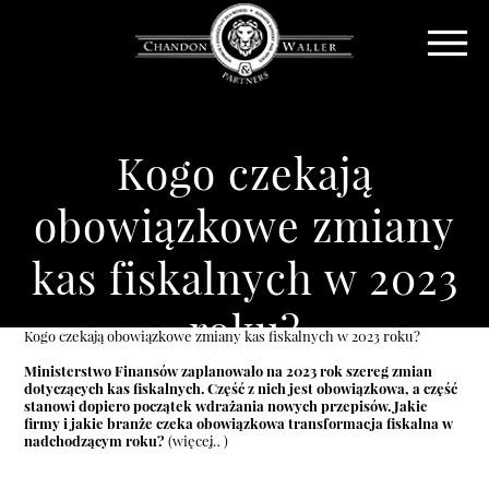
Kogo czekają
obowiązkowe zmiany
kas fiskalnych w 2023
roku?
Kogo czekają obowiązkowe zmiany kas fiskalnych w 2023 roku?
Ministerstwo Finansów zaplanowało na 2023 rok szereg zmian
dotyczących kas fiskalnych. Część z nich jest obowiązkowa, a część
stanowi dopiero początek wdrażania nowych przepisów. Jakie
firmy i jakie branże czeka obowiązkowa transformacja fiskalna w
nadchodzącym roku?
(więcej…)