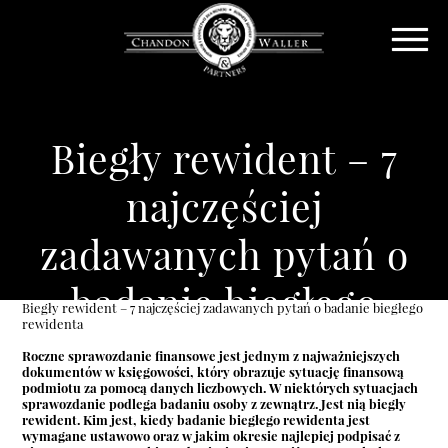
Biegły rewident – 7
najczęściej
zadawanych pytań o
badanie biegłego
Biegły rewident – 7 najczęściej zadawanych pytań o badanie biegłego
rewidenta
rewidenta
Roczne sprawozdanie finansowe jest jednym z najważniejszych
dokumentów w księgowości, który obrazuje sytuację finansową
podmiotu za pomocą danych liczbowych. W niektórych sytuacjach
sprawozdanie podlega badaniu osoby z zewnątrz. Jest nią biegły
rewident. Kim jest, kiedy badanie biegłego rewidenta jest
wymagane ustawowo oraz w jakim okresie najlepiej podpisać z