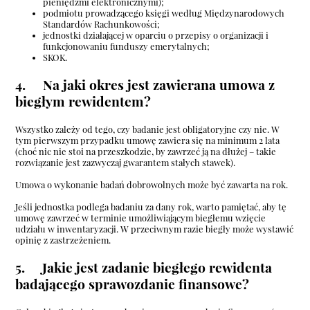
pieniędzmi elektronicznymi);
podmiotu prowadzącego księgi według Międzynarodowych
Standardów Rachunkowości;
jednostki działającej w oparciu o przepisy o organizacji i
funkcjonowaniu funduszy emerytalnych;
SKOK.
4. Na jaki okres jest zawierana umowa z
biegłym rewidentem?
Wszystko zależy od tego, czy badanie jest obligatoryjne czy nie. W
tym pierwszym przypadku umowę zawiera się na minimum 2 lata
(choć nic nie stoi na przeszkodzie, by zawrzeć ją na dłużej – takie
rozwiązanie jest zazwyczaj gwarantem stałych stawek).
Umowa o wykonanie badań dobrowolnych może być zawarta na rok.
Jeśli jednostka podlega badaniu za dany rok, warto pamiętać, aby tę
umowę zawrzeć w terminie umożliwiającym biegłemu wzięcie
udziału w inwentaryzacji. W przeciwnym razie biegły może wystawić
opinię z zastrzeżeniem.
5. Jakie jest zadanie biegłego rewidenta
badającego sprawozdanie finansowe?