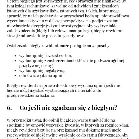
Celem biegłego jest sprawdzenie, czy sprawozdanie finansowe (w
tym księgi rachunkowe) są wolne od uchybień i zniekształceń
istotnych dla użytkowników. Istotnych tzn. takich, które mogą
sprawić, że na ich podstawie w przyszłości będą np. nieprawidłowo
wycenione aktywa, a w dalszej perspektywie – podjęte zostaną
niewłaściwie decyzje (w tym inwestycyjne). Aby wykryć takie
zniekształcenia (błędy lub celowe manipulacje), biegły rewident
stosuje odpowiednie procedury audytowe.
Ostatecznie biegły rewident może postąpić na 4 sposoby:
wydać opinię bez zastrzeżeń,
wydać opinię z zastrzeżeniami (która nie podważa ogólnej
pozytywnej oceny),
wydać opinię negatywną,
odmówić wydania opinii.
Biegły rewident ma prawo do odmowy wydania opinii jeśli nie
będzie mógł uzyskać wystarczających materiałów do
przeprowadzenia badania.
6. Co jeśli nie zgadzam się z biegłym?
W przypadku uwag do opinii biegłego, warto umówić się na
spotkanie by omówić wszystkie kwestie, w których są różnice zdań.
Biegły rewident bazując na przekazanej mu dokumentacji może
rzeczywiście odnieść mylne wrażenie co do stanu faktycznego. Aby