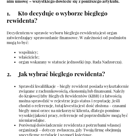
nim umowę – wszystkiego dowiecie się z poniższego artykułu.
1. Kto decyduje o wyborze biegłego
rewidenta?
Decydentem w sprawie wyboru biegłego rewidenta jest organ
zatwierdzający sprawozdanie finansowe. W zależności od podmiotu
mogą to być:
wspólnicy;
właściciele;
organ wskazany w statucie jednostki (np. Rada Nadzorcza).
2. Jak wybrać biegłego rewidenta?
Sprawdź kwalifikacje – biegły rewident posiada wykształcenie
związane z rachunkowością, ekonomią lub finansami. Należy
do Krajowej Izby Biegłych Rewidentów (KIBR) i z łatwością
można sprawdzić w rejestrze jego status i reputację. Jeśli
chodzi o referencje, tutaj kwestia jest dość złożona – czasami
biegły musi orzec na niekorzyść klienta, dlatego pomimo
wysokiej jakości pracy, referencje od poprzedników mogą być
niemiarodajne.
Porównaj doświadczenie rewidenta z potrzebami własnej
organizacji – dotyczy zwłaszcza, gdy Twoją firmę obejmują
specyficzne regulacje i wymogi księgowe.