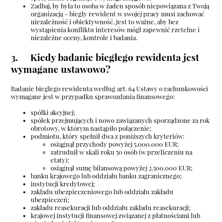
Zadbaj, by była to osoba w żaden sposób niepowiązana z Twoją
organizacją – biegły rewident w swojej pracy musi zachować
niezależność i obiektywność. Jest to ważne, aby bez
wystąpienia konfliktu interesów mógł zapewnić rzetelne i
niezależne oceny, kontrole i badania.
3. Kiedy badanie biegłego rewidenta jest
wymagane ustawowo?
Badanie biegłego rewidenta według art. 64 Ustawy o rachunkowości
wymagane jest w przypadku sprawozdania finansowego:
spółki akcyjnej;
spółek przejmujących i nowo zawiązanych sporządzone za rok
obrotowy, w którym nastąpiło połączenie;
podmiotu, który spełnił dwa z poniższych kryteriów:
osiągnął przychody powyżej 5.000.000 EUR;
zatrudnił w skali roku 50 osób (w przeliczeniu na
etaty);
osiągnął sumę bilansową powyżej 2.500.000 EUR;
banku krajowego lub oddziału banku zagranicznego;
instytucji kredytowej;
zakładu ubezpieczeniowego lub oddziału zakładu
ubezpieczeń;
zakładu reasekuracji lub oddziału zakładu reasekuracji;
krajowej instytucji finansowej związanej z płatnościami lub