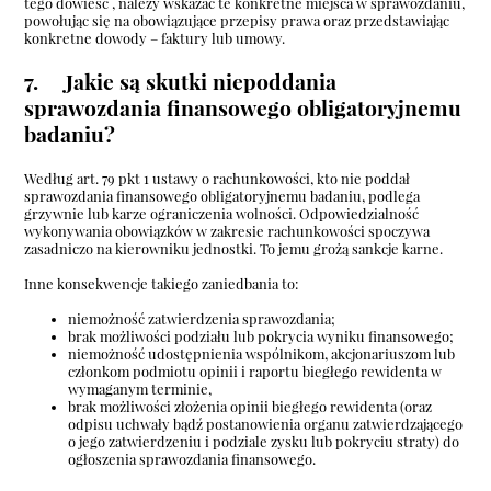
tego dowieść , należy wskazać te konkretne miejsca w sprawozdaniu,
powołując się na obowiązujące przepisy prawa oraz przedstawiając
konkretne dowody – faktury lub umowy.
7. Jakie są skutki niepoddania
sprawozdania finansowego obligatoryjnemu
badaniu?
Według art. 79 pkt 1 ustawy o rachunkowości, kto nie poddał
sprawozdania finansowego obligatoryjnemu badaniu, podlega
grzywnie lub karze ograniczenia wolności. Odpowiedzialność
wykonywania obowiązków w zakresie rachunkowości spoczywa
zasadniczo na kierowniku jednostki. To jemu grożą sankcje karne.
Inne konsekwencje takiego zaniedbania to:
niemożność zatwierdzenia sprawozdania;
brak możliwości podziału lub pokrycia wyniku finansowego;
niemożność udostępnienia wspólnikom, akcjonariuszom lub
członkom podmiotu opinii i raportu biegłego rewidenta w
wymaganym terminie,
brak możliwości złożenia opinii biegłego rewidenta (oraz
odpisu uchwały bądź postanowienia organu zatwierdzającego
o jego zatwierdzeniu i podziale zysku lub pokryciu straty) do
ogłoszenia sprawozdania finansowego.