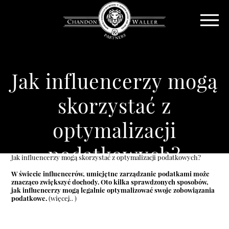
Jak influencerzy mogą
skorzystać z
optymalizacji
podatkowych?
Jak influencerzy mogą skorzystać z optymalizacji podatkowych?
W świecie influencerów, umiejętne zarządzanie podatkami może
znacząco zwiększyć dochody. Oto kilka sprawdzonych sposobów,
jak influencerzy mogą legalnie optymalizować swoje zobowiązania
podatkowe.
(więcej…)