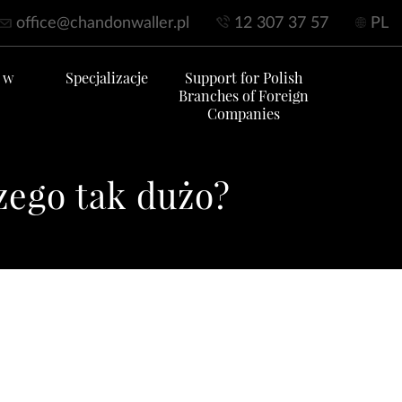
office@chandonwaller.pl
12 307 37 57
PL
 w
Specjalizacje
Support for Polish
Branches of Foreign
Companies
czego tak dużo?