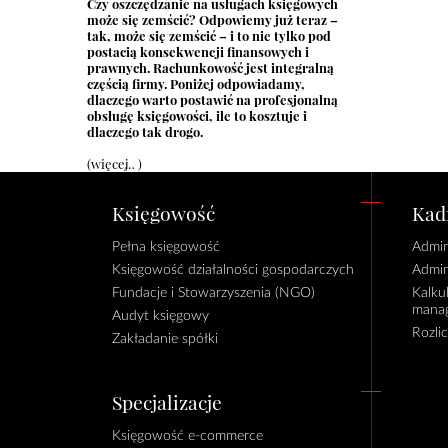
Czy oszczędzanie na usługach księgowych
może się zemścić? Odpowiemy już teraz –
tak, może się zemścić – i to nie tylko pod
postacią konsekwencji finansowych i
prawnych. Rachunkowość jest integralną
częścią firmy. Poniżej odpowiadamy,
dlaczego warto postawić na profesjonalną
obsługę księgowości, ile to kosztuje i
dlaczego tak drogo.
(więcej…)
Księgowość
Kadr
Pełna księgowość
Admin
Księgowość działalności gospodarczych
Admin
Fundacje i Stowarzyszenia (NGO)
Kalku
manag
Audyt księgowy
Rozli
Zakładanie spółki
Specjalizacje
Księgowość e-commerce