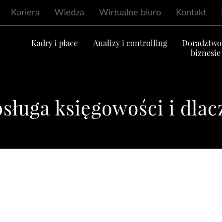
Kariera
Wiedza
Wirtualne biuro
Kontakt
ć
Kadry i płace
Analizy i controlling
Doradztwo
biznesie
bsługa księgowości i dla