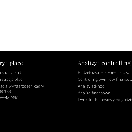
y i płace
Analizy i controlling
istracja kadr
Budżetowanie / Forecastowan
istracja płac
Controlling wyników finanso
lacja wynagrodzeń kadry
Analizy ad-hoc
erskiej
Analiza finansowa
czenie PPK
Dyrektor Finansowy na godzi