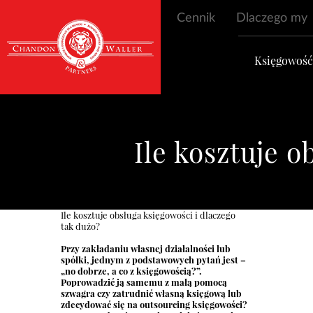
Cennik
Dlaczego my
Księgowoś
Ile kosztuje o
Ile kosztuje obsługa księgowości i dlaczego
tak dużo?
Przy zakładaniu własnej działalności lub
spółki, jednym z podstawowych pytań jest –
„no dobrze, a co z księgowością?”.
Poprowadzić ją samemu z małą pomocą
szwagra czy zatrudnić własną księgową lub
zdecydować się na outsourcing księgowości?