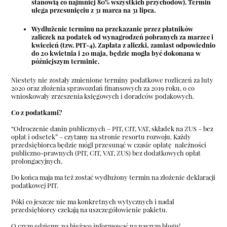
stanowią co najmniej 80% wszystkich przychodów). Termin
ulega przesunięciu z 31 marca na 31 lipca.
Wydłużenie terminu na przekazanie przez płatników
zaliczek na podatek od wynagrodzeń pobranych za marzec i
kwiecień
(tzw. PIT-4). Zapłata z aliczki, zamiast odpowiednio
do 20 kwietnia i 20 maja, będzie mogła być dokonana w
późniejszym terminie.
Niestety nie zostały zmienione terminy podatkowe rozliczeń za luty
2020 oraz złożenia sprawozdań finansowych za 2019 roku, o co
wnioskowały zrzeszenia księgowych i doradców podakowych.
Co z podatkami?
“Odroczenie danin publicznych – PIT, CIT, VAT, składek na ZUS – bez
opłat i odsetek” – czytamy na stronie resortu rozwoju. Każdy
przedsiębiorca będzie mógł przesunąć w czasie opłatę należności
publiczno-prawnych (PIT, CIT, VAT, ZUS) bez dodatkowych opłat
prolongacyjnych.
Do końca maja ma też zostać wydłużony termin na złożenie deklaracji
podatkowej PIT.
Póki co jeszcze nie ma konkretnych wytycznych i nadal
przedsiębiorcy czekają na uszczegółowienie pakietu.
O czym ędziemy na bieżąco informować na naszym blogu!