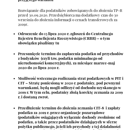
Rozwiązanie dla podatników zobowiązanych do złożenia TP-R
przed 30.09.2020. Przedsiębiorca ma dodatkowy czas do 30
września do złożenia informacji o cenach transferowych za
2019r.
Odroczenie do 13 lipca 2020 r. zgłoszeń do Centralnego
Rejestru Beneficjenta Rzeczywistego (CRBR) – o tym
obowiązku pisaliśmy tu
Przesunięcie terminu do zapłacenia podatku od przychodów
z budynków
(czyli tzw. podatku minimalnego od
nieruchomości komercyjnych), za miesiące marzec-maj
2020 do 20 lipca 2020 r.
Możliwość wstecznego rozliczania strat podatkowych w PIT i
CIT –
Stratę poniesioną w 2020 r. podatnicy, pod pewnymi
warunkami, będą mogli odliczyć od dochodu uzyskanego w
2019 r. W tym celu, podatnicy złożą korektę zeznania za 2019
r. i dostaną zwrot.
Przedłużenie terminu do złożenia zeznania CIT-8
i zapłaty
podatku za 2019 r. przez organizacje pozarządowe
(podatników osiągających wyłącznie dochody zwolnione od
podatku, a także przez podatników działających w sferze
pożytku publicznego, jeżeli ich przychody z tej działalności