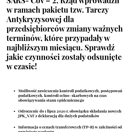
SARS- Cov – 2, Rząd wprowadził
w ramach pakietu tzw. Tarczy
Antykryzysowej dla
przedsiębiorców zmiany ważnych
terminów, które przypadały w
najbliższym miesiącu. Sprawdź
jakie czynności zostały odsunięte
w czasie!
Możliwość zawieszenia kontroli podatkowych, postępowań
podatkowych, kontroli celno- skarbowych na czas
obowiązywania stanu epidemicznego
Odroczenie do 1 lipca 2020 r. obowiązku składania nowych
JPK_VAT z deklaracją dla dużych podatników
Informacja o cenach transferowych (TP-R) w zależności od
przyjętego wariantu