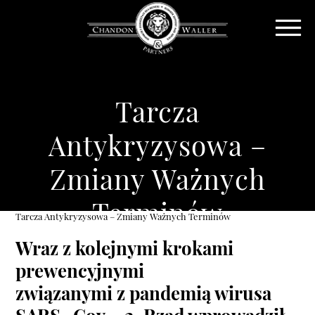
Tarcza
Antykryzysowa –
Zmiany Ważnych
Terminów
Tarcza Antykryzysowa – Zmiany Ważnych Terminów
Wraz z kolejnymi krokami
prewencyjnymi
związanymi
z pandemią wirusa