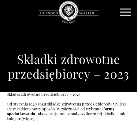
Składki zdrowotne
przedsiębiorcy – 2023
Składki zdrowotne przedsiębiorcy – 2023
Od stycznia tego roku składkę zdrowotną przedsiębiorców wylicza
się w całkiem nowy sposób. W zależności od wybranej
formy
opodatkowania
, obowiązują inne zasady wyliczeń tej składki. I tak
kolejno:
(więcej…)