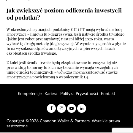
Jak zwiększyć poziom odliczenia inwestycji
od podatku?
W określonych sytuacjach podatnicy CIT i PT mogą wybrać metodę
amortyzacji – liniową lub degresywną. Jeśli nabycie środka trwałego
(jakim jest robot przemysłowy) nastąpi bliżej 2026 roku, warto
wybrać tę drugą metodę (degresywną). W wymierny sposób wpłynie
to na wysokość odpisów amortyzacyjnych w pierwszych latach
eksploatacji środka trwałego.
Z kolei jeśli środki trwałe będą eksploatowane intensywniej niż
przewidują to normy lub ich użytkowanie wymaga szczególnych
umiejętności technicznych – wówczas można zastosować stawkę
amortyzacyjną powiększoną o współczynnik 1,4.
Kompetencje
Kariera
Polityka Prywatności
Kontakt
Copyright ©2026 Chandon Waller & Partners. Wszelkie prawa
zastrzeżone.