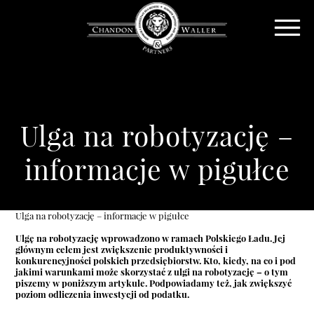
Ulga na robotyzację –
informacje w pigułce
Ulga na robotyzację – informacje w pigułce
Ulgę na robotyzację wprowadzono w ramach Polskiego Ładu. Jej
głównym celem jest zwiększenie produktywności i
konkurencyjności polskich przedsiębiorstw. Kto, kiedy, na co i pod
jakimi warunkami może skorzystać z ulgi na robotyzację – o tym
piszemy w poniższym artykule. Podpowiadamy też, jak zwiększyć
poziom odliczenia inwestycji od podatku.