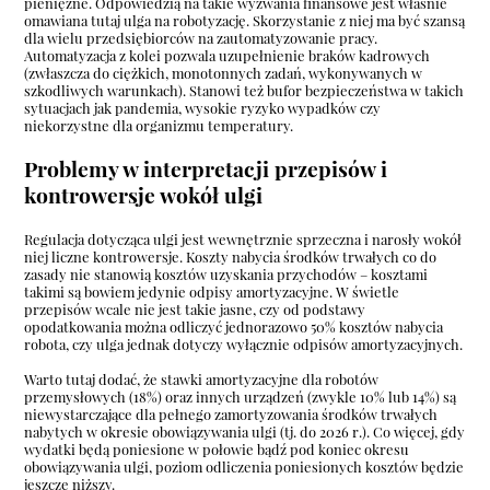
pieniężne. Odpowiedzią na takie wyzwania finansowe jest właśnie
omawiana tutaj ulga na robotyzację. Skorzystanie z niej ma być szansą
dla wielu przedsiębiorców na zautomatyzowanie pracy.
Automatyzacja z kolei pozwala uzupełnienie braków kadrowych
(zwłaszcza do ciężkich, monotonnych zadań, wykonywanych w
szkodliwych warunkach). Stanowi też bufor bezpieczeństwa w takich
sytuacjach jak pandemia, wysokie ryzyko wypadków czy
niekorzystne dla organizmu temperatury.
Problemy w interpretacji przepisów i
kontrowersje wokół ulgi
Regulacja dotycząca ulgi jest wewnętrznie sprzeczna i narosły wokół
niej liczne kontrowersje. Koszty nabycia środków trwałych co do
zasady nie stanowią kosztów uzyskania przychodów – kosztami
takimi są bowiem jedynie odpisy amortyzacyjne. W świetle
przepisów wcale nie jest takie jasne, czy od podstawy
opodatkowania można odliczyć jednorazowo 50% kosztów nabycia
robota, czy ulga jednak dotyczy wyłącznie odpisów amortyzacyjnych.
Warto tutaj dodać, że stawki amortyzacyjne dla robotów
przemysłowych (18%) oraz innych urządzeń (zwykle 10% lub 14%) są
niewystarczające dla pełnego zamortyzowania środków trwałych
nabytych w okresie obowiązywania ulgi (tj. do 2026 r.). Co więcej, gdy
wydatki będą poniesione w połowie bądź pod koniec okresu
obowiązywania ulgi, poziom odliczenia poniesionych kosztów będzie
jeszcze niższy.