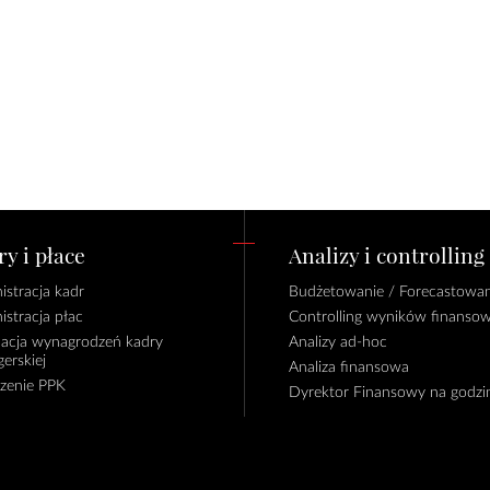
y i płace
Analizy i controlling
istracja kadr
Budżetowanie / Forecastowan
istracja płac
Controlling wyników finanso
lacja wynagrodzeń kadry
Analizy ad-hoc
erskiej
Analiza finansowa
czenie PPK
Dyrektor Finansowy na godzi