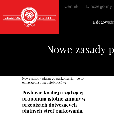
Cennik
Dlaczego my
Księgowoś
Nowe zasady p
Nowe zasady płatnego parkowania – co to
oznacza dla przedsiębiorców?
Posłowie koalicji rządzącej
proponują istotne zmiany w
przepisach dotyczących
płatnych stref parkowania.