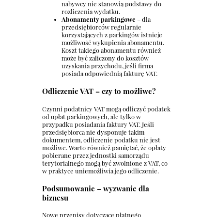
nabywcy nie stanowią podstawy do
rozliczenia wydatku.
Abonamenty parkingowe
– dla
przedsiębiorców regularnie
korzystających z parkingów istnieje
możliwość wykupienia abonamentu.
Koszt takiego abonamentu również
może być zaliczony do kosztów
uzyskania przychodu, jeśli firma
posiada odpowiednią fakturę VAT.
Odliczenie VAT – czy to możliwe?
Czynni podatnicy VAT mogą odliczyć podatek
od opłat parkingowych, ale tylko w
przypadku posiadania faktury VAT. Jeśli
przedsiębiorca nie dysponuje takim
dokumentem, odliczenie podatku nie jest
możliwe. Warto również pamiętać, że opłaty
pobierane przez jednostki samorządu
terytorialnego mogą być zwolnione z VAT, co
w praktyce uniemożliwia jego odliczenie.
Podsumowanie – wyzwanie dla
biznesu
Nowe przepisy dotyczące płatnego