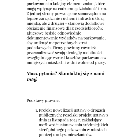
parkowania to kolejny element zmian, które
mogą wpłynąć na codzienną działalność firm.
Z jednej strony pozwolą one samorządom na
lepsze zarządzanie ruchem i infrastrukturą
miejską, ale z drugiej – stanowią dodatkowe
obciążenie finansowe dla przedsiębiorców.
Kluczowe będzie odpowiednie
dokumentowanie wydatków na parkowanie,
aby uniknąć niepotrzebnych strat
podatkowych. Firmy powinny również
przeanalizować swoją strategię mobilności,
uwzględniając wzrost kosztów parkowania w
mniejszych miastach i w dni wolne od pracy.
Masz pytania? Skontaktuj się z nami
tutaj
.
Podstawy prawne:
Projekt nowelizacji ustawy o drogach
publicznych: Poselski projekt ustawy z
dnia 21 listopada 2024 r. zakładający
możliwość ustanawiania śródmiejskich
stref płatnego parkowania w miastach
poniżej 100 tys. mieszkańców.