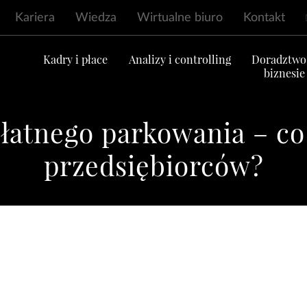
Kariera
Wiedza
Wirtualne biuro
Kontakt
ć
Kadry i płace
Analizy i controlling
Doradztwo
biznesie
łatnego parkowania – co 
przedsiębiorców?