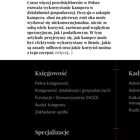
Coraz więcej przedsiębiorców w Polsce
rozważa wykorzystanie kampera w
działalności gospodarczej. Decyzja o zakupie
kampera, choć na pierwszy rzut oka może
wydawać się niekonwencjonalna, niesie ze
sobą wiele korzyści, zarówno pod względem
operacyjnym, jak i podatkowym. W tym
artykule przyjrzymy się, jak kamper może
być efektywnie wykorzystany w firmie, jakie
są zasady odliczeń oraz jakie korzyści można
z tego czerpać.
(więcej…)
Księgowość
Kadr
Pełna księgowość
Admin
Księgowość działalności gospodarczych
Admin
Fundacje i Stowarzyszenia (NGO)
Kalku
manag
Audyt księgowy
Rozli
Zakładanie spółki
Specjalizacje