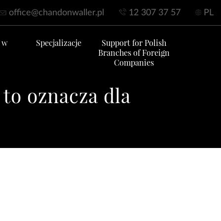
office@chandonwaller.pl
12 307 37 57
PL
 w
Specjalizacje
Support for Polish
Branches of Foreign
Companies
to oznacza dla