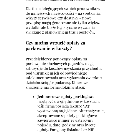
Dla firm delegujących swoich pracowników
do mniejszych miejscowości – na spotkania,
wizyty serwisowe czy dostawy – nowe
przepisy mogą generować nie tylko większe
wydatki, ale także logistyczne wyzwania
związane z planowaniem tras i postojów.
Czy można wrzucić opłaty za
parkowanie w koszty?
Przedsiębiorcy ponoszący opłaty za
parkowanie służbowych pojazdów mogą
zaliczyć je do kosztów uzyskania przychodu,
pod warunkiem ich odpowiedniego
udokumentowania oraz wykazania związku z
działalnością gospodarczą. Kluczowe
znaczenie ma forma dokumentacji:
Jednorazowe opłaty parkingowe
–
mogą być uwzględnione w kosztach,
jeśli firma posiada fakturę VAT
wystawioną na jej dane. Alternatywnie,
akceptowane są bilety parkingowe
zawierające numer rejestracyjny
pojazdu, datę, godzinę oraz kwotę
opłaty. Paragony fiskalne bez NIP