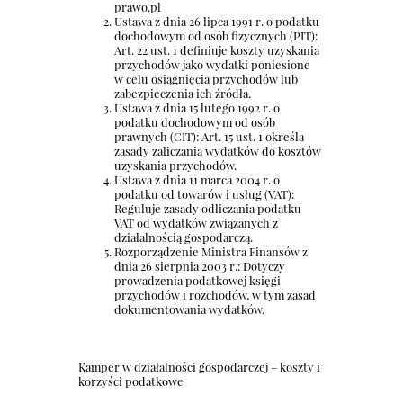
prawo.pl
Ustawa z dnia 26 lipca 1991 r. o podatku
dochodowym od osób fizycznych (PIT):
Art. 22 ust. 1 definiuje koszty uzyskania
przychodów jako wydatki poniesione
w celu osiągnięcia przychodów lub
zabezpieczenia ich źródła.
Ustawa z dnia 15 lutego 1992 r. o
podatku dochodowym od osób
prawnych (CIT): Art. 15 ust. 1 określa
zasady zaliczania wydatków do kosztów
uzyskania przychodów.
Ustawa z dnia 11 marca 2004 r. o
podatku od towarów i usług (VAT):
Reguluje zasady odliczania podatku
VAT od wydatków związanych z
działalnością gospodarczą.
Rozporządzenie Ministra Finansów z
dnia 26 sierpnia 2003 r.: Dotyczy
prowadzenia podatkowej księgi
przychodów i rozchodów, w tym zasad
dokumentowania wydatków.
Kamper w działalności gospodarczej – koszty i
korzyści podatkowe