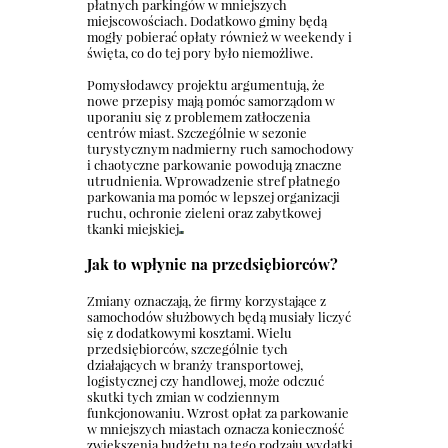
płatnych parkingów w mniejszych
miejscowościach. Dodatkowo gminy będą
mogły pobierać opłaty również w weekendy i
święta, co do tej pory było niemożliwe.
Pomysłodawcy projektu argumentują, że
nowe przepisy mają pomóc samorządom w
uporaniu się z problemem zatłoczenia
centrów miast. Szczególnie w sezonie
turystycznym nadmierny ruch samochodowy
i chaotyczne parkowanie powodują znaczne
utrudnienia. Wprowadzenie stref płatnego
parkowania ma pomóc w lepszej organizacji
ruchu, ochronie zieleni oraz zabytkowej
tkanki miejskiej
Jak to wpłynie na przedsiębiorców?
Zmiany oznaczają, że firmy korzystające z
samochodów służbowych będą musiały liczyć
się z dodatkowymi kosztami. Wielu
przedsiębiorców, szczególnie tych
działających w branży transportowej,
logistycznej czy handlowej, może odczuć
skutki tych zmian w codziennym
funkcjonowaniu. Wzrost opłat za parkowanie
w mniejszych miastach oznacza konieczność
zwiększenia budżetu na tego rodzaju wydatki.