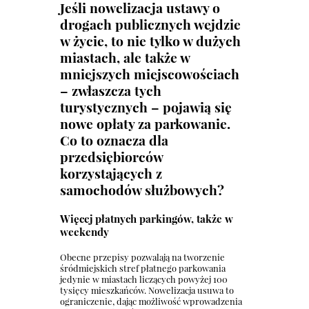
Jeśli nowelizacja ustawy o
drogach publicznych wejdzie
w życie, to nie tylko w dużych
miastach, ale także w
mniejszych miejscowościach
– zwłaszcza tych
turystycznych – pojawią się
nowe opłaty za parkowanie.
Co to oznacza dla
przedsiębiorców
korzystających z
samochodów służbowych?
Więcej płatnych parkingów, także w
weekendy
Obecne przepisy pozwalają na tworzenie
śródmiejskich stref płatnego parkowania
jedynie w miastach liczących powyżej 100
tysięcy mieszkańców. Nowelizacja usuwa to
ograniczenie, dając możliwość wprowadzenia