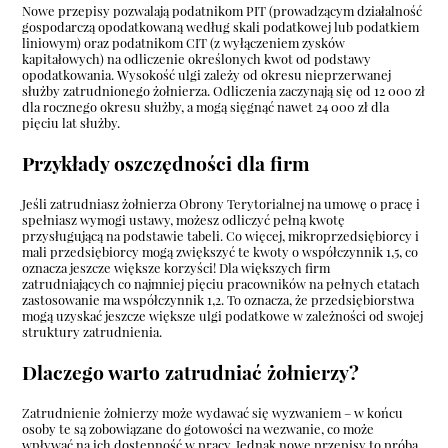
Nowe przepisy pozwalają podatnikom PIT (prowadzącym działalność
gospodarczą opodatkowaną według skali podatkowej lub podatkiem
liniowym) oraz podatnikom CIT (z wyłączeniem zysków
kapitałowych) na odliczenie określonych kwot od podstawy
opodatkowania. Wysokość ulgi zależy od okresu nieprzerwanej
służby zatrudnionego żołnierza. Odliczenia zaczynają się od 12 000 zł
dla rocznego okresu służby, a mogą sięgnąć nawet 24 000 zł dla
pięciu lat służby.
Przykłady oszczędności dla firm
Jeśli zatrudniasz żołnierza Obrony Terytorialnej na umowę o pracę i
spełniasz wymogi ustawy, możesz odliczyć pełną kwotę
przysługującą na podstawie tabeli. Co więcej, mikroprzedsiębiorcy i
mali przedsiębiorcy mogą zwiększyć te kwoty o współczynnik 1,5, co
oznacza jeszcze większe korzyści! Dla większych firm
zatrudniających co najmniej pięciu pracowników na pełnych etatach
zastosowanie ma współczynnik 1,2. To oznacza, że przedsiębiorstwa
mogą uzyskać jeszcze większe ulgi podatkowe w zależności od swojej
struktury zatrudnienia.
Dlaczego warto zatrudniać żołnierzy?
Zatrudnienie żołnierzy może wydawać się wyzwaniem – w końcu
osoby te są zobowiązane do gotowości na wezwanie, co może
wpływać na ich dostępność w pracy. Jednak nowe przepisy to próba