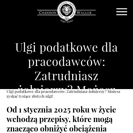
Ulgi podatkowe dla
pracodawców:
Zatrudniasz
żołnierzy? Możesz
Ulgi podatkowe dla pracodawców: Zatrudniasz żołnierzy? Możesz
zyskać tysiące złotych ulgi!
zyskać tysiące złotych
Od 1 stycznia 2025 roku w życie
ulgi!
wchodzą przepisy, które mogą
znacząco obniżyć obciążenia