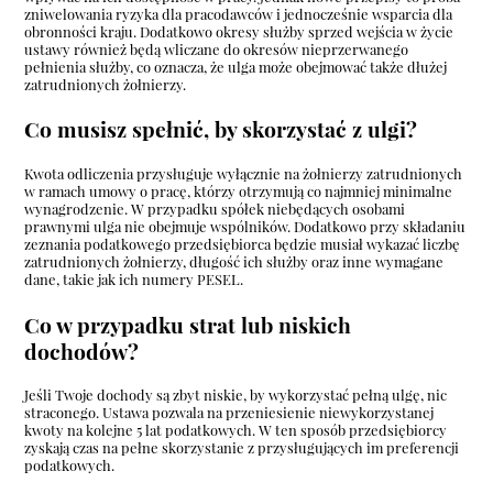
zniwelowania ryzyka dla pracodawców i jednocześnie wsparcia dla
obronności kraju. Dodatkowo okresy służby sprzed wejścia w życie
ustawy również będą wliczane do okresów nieprzerwanego
pełnienia służby, co oznacza, że ulga może obejmować także dłużej
zatrudnionych żołnierzy.
Co musisz spełnić, by skorzystać z ulgi?
Kwota odliczenia przysługuje wyłącznie na żołnierzy zatrudnionych
w ramach umowy o pracę, którzy otrzymują co najmniej minimalne
wynagrodzenie. W przypadku spółek niebędących osobami
prawnymi ulga nie obejmuje wspólników. Dodatkowo przy składaniu
zeznania podatkowego przedsiębiorca będzie musiał wykazać liczbę
zatrudnionych żołnierzy, długość ich służby oraz inne wymagane
dane, takie jak ich numery PESEL.
Co w przypadku strat lub niskich
dochodów?
Jeśli Twoje dochody są zbyt niskie, by wykorzystać pełną ulgę, nic
straconego. Ustawa pozwala na przeniesienie niewykorzystanej
kwoty na kolejne 5 lat podatkowych. W ten sposób przedsiębiorcy
zyskają czas na pełne skorzystanie z przysługujących im preferencji
podatkowych.