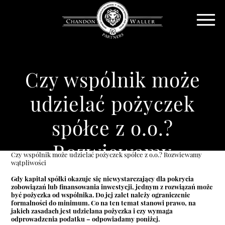
Czy wspólnik może
udzielać pożyczek
spółce z o.o.?
Rozwiewamy
Czy wspólnik może udzielać pożyczek spółce z o.o.? Rozwiewamy
wątpliwości
wątpliwości
Gdy kapitał spółki okazuje się niewystarczający dla pokrycia
zobowiązań lub finansowania inwestycji, jednym z rozwiązań może
być pożyczka od wspólnika. Do jej zalet należy ograniczenie
formalności do minimum. Co na ten temat stanowi prawo, na
jakich zasadach jest udzielana pożyczka i czy wymaga
odprowadzenia podatku – odpowiadamy poniżej.