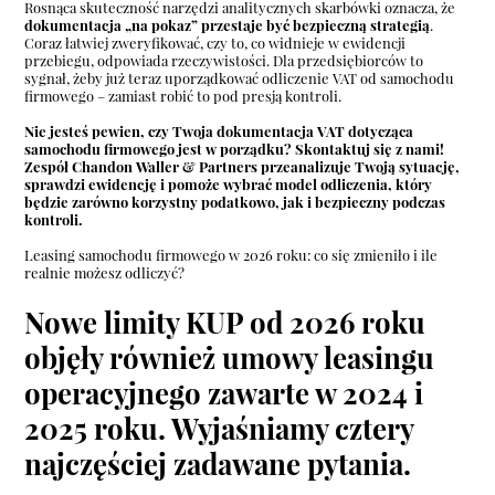
Rosnąca skuteczność narzędzi analitycznych skarbówki oznacza, że
dokumentacja „na pokaz” przestaje być bezpieczną strategią
.
Coraz łatwiej zweryfikować, czy to, co widnieje w ewidencji
przebiegu, odpowiada rzeczywistości. Dla przedsiębiorców to
sygnał, żeby już teraz uporządkować odliczenie VAT od samochodu
firmowego – zamiast robić to pod presją kontroli.
Nie jesteś pewien, czy Twoja dokumentacja VAT dotycząca
samochodu firmowego jest w porządku?
Skontaktuj się z nami
!
Zespół Chandon Waller & Partners przeanalizuje Twoją sytuację,
sprawdzi ewidencję i pomoże wybrać model odliczenia, który
będzie zarówno korzystny podatkowo, jak i bezpieczny podczas
kontroli.
Leasing samochodu firmowego w 2026 roku: co się zmieniło i ile
realnie możesz odliczyć?
Nowe limity KUP od 2026 roku
objęły również umowy leasingu
operacyjnego zawarte w 2024 i
2025 roku. Wyjaśniamy cztery
najczęściej zadawane pytania
.