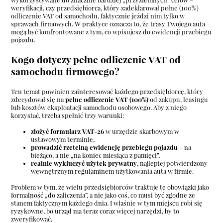
weryfikacji, czy przedsiębiorca, który zadeklarował pełne (100%)
odliczenie VAT od samochodu, faktycznie jeździ nim tylko w
sprawach firmowych. W praktyce oznacza to, że trasy Twojego auta
mogą być konfrontowane z tym, co wpisujesz do ewidencji przebiegu
pojazdu.
Kogo dotyczy pełne odliczenie VAT od
samochodu firmowego?
Ten temat powinien zainteresować każdego przedsiębiorcę, który
zdecydował się na
pełne odliczenie VAT (100%)
od zakupu, leasingu
lub kosztów eksploatacji samochodu osobowego. Aby z niego
korzystać, trzeba spełnić trzy warunki:
złożyć formularz VAT-26
w urzędzie skarbowym w
ustawowym terminie,
prowadzić rzetelną ewidencję przebiegu pojazdu
– na
bieżąco, a nie „na koniec miesiąca z pamięci”,
realnie wykluczyć użytek prywatny
, najlepiej potwierdzony
wewnętrznym regulaminem użytkowania auta w firmie.
Problem w tym, że wielu przedsiębiorców traktuje te obowiązki jako
formalność „do zaliczenia”, a nie jako coś, co musi być zgodne ze
stanem faktycznym każdego dnia. I właśnie w tym miejscu robi się
ryzykowne, bo urząd ma teraz coraz więcej narzędzi, by to
zweryfikować.