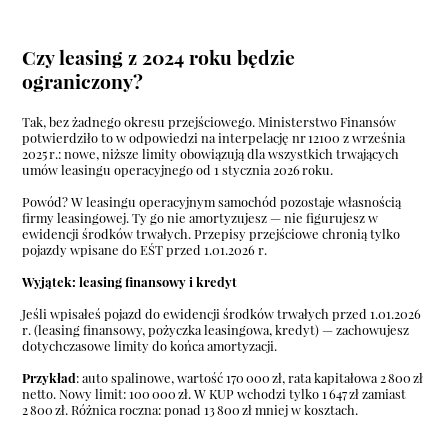
Czy leasing z
2024
roku będzie
ograniczony?
Tak, bez żadnego okresu przejściowego. Ministerstwo Finansów
potwierdziło to w odpowiedzi na interpelację nr 12100 z września
2025 r.: nowe, niższe limity obowiązują dla wszystkich trwających
umów leasingu operacyjnego od 1 stycznia 2026 roku.
Powód? W leasingu operacyjnym samochód pozostaje własnością
firmy leasingowej. Ty go nie amortyzujesz — nie figurujesz w
ewidencji środków trwałych. Przepisy przejściowe chronią tylko
pojazdy wpisane do EŚT przed 1.01.2026 r.
Wyjątek: leasing finansowy i kredyt
Jeśli wpisałeś pojazd do ewidencji środków trwałych przed 1.01.2026
r. (leasing finansowy, pożyczka leasingowa, kredyt) — zachowujesz
dotychczasowe limity do końca amortyzacji.
Przykład
: auto spalinowe, wartość 170 000 zł, rata kapitałowa 2 800 zł
netto. Nowy limit: 100 000 zł. W KUP wchodzi tylko
1 647 zł
zamiast
2 800 zł. Różnica roczna: ponad 13 800 zł mniej w kosztach.