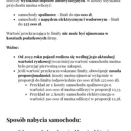
dotyczy
wysokości odpisów amortyzacyjnych
. W koszty uzyskania
przychodu można wliczyć:
samochody
spalinowe
– limit do
150 000 zł
,
samochody z
napędem elektrycznym i wodorowym
– limit
do
225 000 zł
.
Wartość przekraczająca te limity
nie może być ujmowana w
kosztach podatkowych
firmy.
Ważne:
Od 2022 roku pojazd rozlicza się według jego aktualnej
wartości rynkowej
(wcześniej za wartość samochodu można
było przyjąć pierwotną cenę zakupu).
Jeśli wartość przekracza wskazane limity, obowiązuje
zasada
proporcjonalności
. Koszty można ujmować wyłącznie w
proporcji do limitu (odpowiednio 150 000 zł lub 225 000 zł).
Przykład nr 1: koszty samochodu spalinowego o
wartości 200 000 zł można odliczyć w proporcji 1:1,33.
Przykład nr 2: koszty samochodu elektrycznego o
wartości 290 000 zł można odliczyć w proporcji 1:1,28.
Sposób nabycia samochodu: