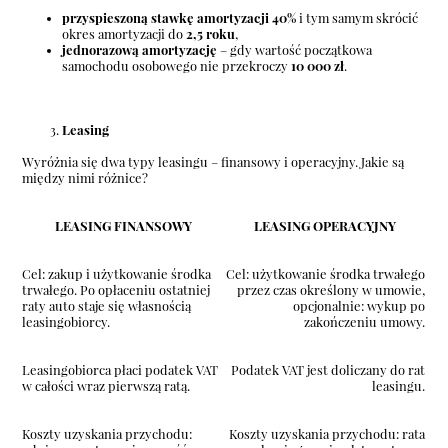
przyspieszoną stawkę amortyzacji 40%
i tym samym skrócić
okres amortyzacji do
2,5 roku
,
jednorazową amortyzację
– gdy wartość początkowa
samochodu osobowego nie przekroczy
10 000 zł
.
Leasing
Wyróżnia się dwa typy leasingu – finansowy i operacyjny. Jakie są
między nimi różnice?
LEASING FINANSOWY
LEASING OPERACYJNY
Cel: zakup i użytkowanie środka
Cel: użytkowanie środka trwałego
trwałego. Po opłaceniu ostatniej
przez czas określony w umowie,
raty auto staje się własnością
opcjonalnie: wykup po
leasingobiorcy.
zakończeniu umowy.
Leasingobiorca płaci podatek VAT
Podatek VAT jest doliczany do rat
w całości wraz pierwszą ratą.
leasingu.
Koszty uzyskania przychodu:
Koszty uzyskania przychodu: rata