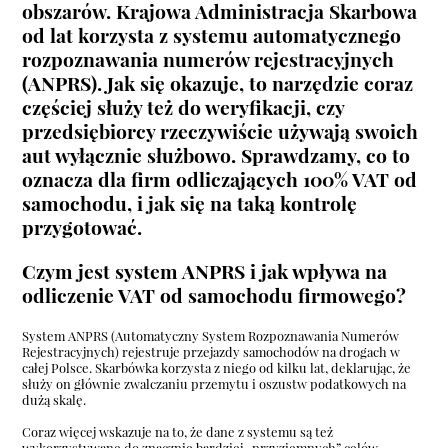
obszarów. Krajowa Administracja Skarbowa
od lat korzysta z systemu automatycznego
rozpoznawania numerów rejestracyjnych
(ANPRS). Jak się okazuje, to narzędzie coraz
częściej służy też do weryfikacji, czy
przedsiębiorcy rzeczywiście używają swoich
aut wyłącznie służbowo. Sprawdzamy, co to
oznacza dla firm odliczających 100% VAT od
samochodu, i jak się na taką kontrolę
przygotować.
Czym jest system ANPRS i jak wpływa na
odliczenie VAT od samochodu firmowego?
System ANPRS (Automatyczny System Rozpoznawania Numerów
Rejestracyjnych) rejestruje przejazdy samochodów na drogach w
całej Polsce. Skarbówka korzysta z niego od kilku lat, deklarując, że
służy on głównie zwalczaniu przemytu i oszustw podatkowych na
dużą skalę.
Coraz więcej wskazuje na to, że dane z systemu są też
wykorzystywane do znacznie bardziej „przyziemnych” celów –