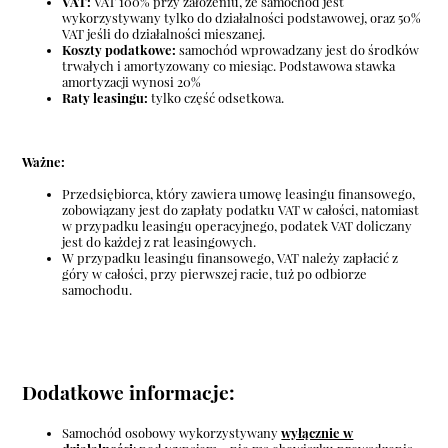
VAT:
VAT 100% przy założeniu, że samochód jest
wykorzystywany tylko do działalności podstawowej, oraz 50%
VAT jeśli do działalności mieszanej.
Koszty podatkowe:
samochód wprowadzany jest do środków
trwałych i amortyzowany co miesiąc. Podstawowa stawka
amortyzacji wynosi 20%
Raty leasingu:
tylko część odsetkowa.
Ważne:
Przedsiębiorca, który zawiera umowę leasingu finansowego,
zobowiązany jest do zapłaty podatku VAT w całości, natomiast
w przypadku leasingu operacyjnego, podatek VAT doliczany
jest do każdej z rat leasingowych.
W przypadku leasingu finansowego, VAT należy zapłacić z
góry w całości, przy pierwszej racie, tuż po odbiorze
samochodu.
Dodatkowe informacje:
Samochód osobowy wykorzystywany
wyłącznie w