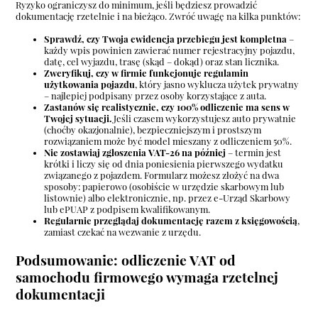
Ryzyko ograniczysz do minimum, jeśli będziesz prowadzić
dokumentację rzetelnie i na bieżąco. Zwróć uwagę na kilka punktów:
Sprawdź, czy Twoja ewidencja przebiegu jest kompletna
–
każdy wpis powinien zawierać numer rejestracyjny pojazdu,
datę, cel wyjazdu, trasę (skąd – dokąd) oraz stan licznika.
Zweryfikuj, czy w firmie funkcjonuje regulamin
użytkowania pojazdu
, który jasno wyklucza użytek prywatny
– najlepiej podpisany przez osoby korzystające z auta.
Zastanów się realistycznie, czy 100% odliczenie ma sens w
Twojej sytuacji.
Jeśli czasem wykorzystujesz auto prywatnie
(choćby okazjonalnie), bezpieczniejszym i prostszym
rozwiązaniem może być model mieszany z odliczeniem 50%.
Nie zostawiaj zgłoszenia VAT-26 na później
– termin jest
krótki i liczy się od dnia poniesienia pierwszego wydatku
związanego z pojazdem. Formularz możesz złożyć na dwa
sposoby: papierowo (osobiście w urzędzie skarbowym lub
listownie) albo elektronicznie, np. przez e-Urząd Skarbowy
lub ePUAP z podpisem kwalifikowanym.
Regularnie przeglądaj dokumentację razem z księgowością
,
zamiast czekać na wezwanie z urzędu.
Podsumowanie: odliczenie VAT od
samochodu firmowego wymaga rzetelnej
dokumentacji