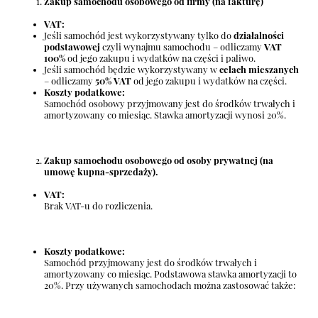
Zakup samochodu osobowego od firmy (na fakturę)
VAT:
Jeśli samochód jest wykorzystywany tylko do
działalności
podstawowej
czyli wynajmu samochodu – odliczamy
VAT
100%
od jego zakupu i wydatków na części i paliwo.
Jeśli samochód będzie wykorzystywany w
celach mieszanych
– odliczamy
50% VAT
od jego zakupu i wydatków na części.
Koszty podatkowe:
Samochód osobowy przyjmowany jest do środków trwałych i
amortyzowany co miesiąc. Stawka amortyzacji wynosi 20%.
Zakup samochodu osobowego od osoby prywatnej (na
umowę kupna-sprzedaży).
VAT:
Brak VAT-u do rozliczenia.
Koszty podatkowe:
Samochód przyjmowany jest do środków trwałych i
amortyzowany co miesiąc. Podstawowa stawka amortyzacji to
20%. Przy używanych samochodach można zastosować także: