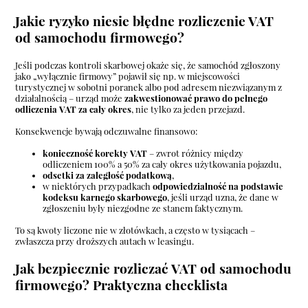
Jakie ryzyko niesie błędne rozliczenie VAT
od samochodu firmowego?
Jeśli podczas kontroli skarbowej okaże się, że samochód zgłoszony
jako „wyłącznie firmowy” pojawił się np. w miejscowości
turystycznej w sobotni poranek albo pod adresem niezwiązanym z
działalnością – urząd może
zakwestionować prawo do pełnego
odliczenia VAT za cały okres
, nie tylko za jeden przejazd.
Konsekwencje bywają odczuwalne finansowo:
konieczność korekty VAT
– zwrot różnicy między
odliczeniem 100% a 50% za cały okres użytkowania pojazdu,
odsetki za zaległość podatkową
,
w niektórych przypadkach
odpowiedzialność na podstawie
kodeksu karnego skarbowego
, jeśli urząd uzna, że dane w
zgłoszeniu były niezgodne ze stanem faktycznym.
To są kwoty liczone nie w złotówkach, a często w tysiącach –
zwłaszcza przy droższych autach w leasingu.
Jak bezpiecznie rozliczać VAT od samochodu
firmowego? Praktyczna checklista