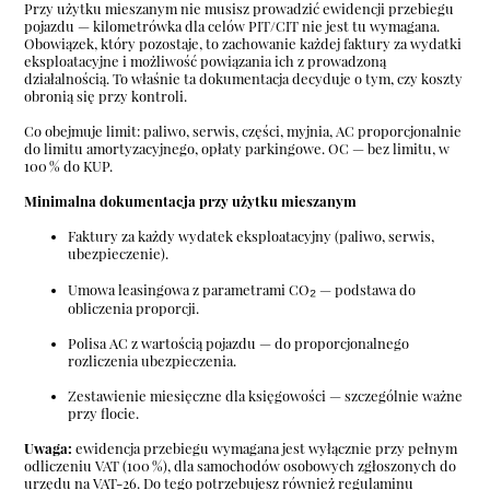
Przy użytku mieszanym nie musisz prowadzić ewidencji przebiegu
pojazdu — kilometrówka dla celów PIT/CIT nie jest tu wymagana.
Obowiązek, który pozostaje, to zachowanie każdej faktury za wydatki
eksploatacyjne i możliwość powiązania ich z prowadzoną
działalnością. To właśnie ta dokumentacja decyduje o tym, czy koszty
obronią się przy kontroli.
Co obejmuje limit: paliwo, serwis, części, myjnia, AC proporcjonalnie
do limitu amortyzacyjnego, opłaty parkingowe. OC — bez limitu, w
100 % do KUP.
Minimalna dokumentacja przy użytku mieszanym
Faktury za każdy wydatek eksploatacyjny (paliwo, serwis,
ubezpieczenie).
Umowa leasingowa z parametrami CO₂ — podstawa do
obliczenia proporcji.
Polisa AC z wartością pojazdu — do proporcjonalnego
rozliczenia ubezpieczenia.
Zestawienie miesięczne dla księgowości — szczególnie ważne
przy flocie.
Uwaga:
ewidencja przebiegu wymagana jest wyłącznie przy pełnym
odliczeniu VAT (100 %),
dla samochodów osobowych zgłoszonych do
urzędu na VAT-26.
Do tego potrzebujesz również regulaminu