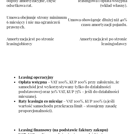
odpisy amortyzacyjne, część
leasingowa i opłata wstępna
odsetkowa rat.
(wkład własny).
Umowa obejmuje strony minimum
Umowa obowiązuje dłużej niż 40%
6 miesięcy i nie ma ograniczeń
czasu amortyzacji pojazdu.
prawnych.
Amortyzacja jest po stronie
Amortyzacja jest po stronie
leasingobiorcy
leasingodawcy
Leasing operacyjny
Opłata wstępna
– VAT 100%, KUP 100% przy założeniu, że
samochód jest wykorzystywany tylko do działalności
podstawowej oraz 50% VAT, KUP 75% – jeśli do działalności
mieszanej.
Raty leasingu co miesiąc
– VAT 100%, KUP 100% (a jeśli
wartość samochodu przekracza limit – stosujemy zasadę
proporcjonalności).
Leasing finansowy (na podstawie faktury zakupu)