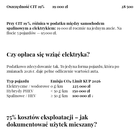
Oszczędność CIT 19%
19 000 zł
28 500 
Przy CIT 19 %, różnica w podatku między samochodem
spalinowym a elektrykiem:
19 000 zł rocznie na jednym aucie. Na
flocie 5 pojazdów — 95 000 zł.
Czy opłaca się wziąć elektryka?
Podatkowo zdecydowanie tak. To jedyna forma pojazdu, która po
zmianach 2026 r. daje pełne odliczenie wartości auta.
Typ pojazdu
Emisja CO₂
Limit KUP 2026
Elektryczne / wodorowe
0 g/km
225 000 zł
Hybrydy PHEV
< 50 g/km
150 000 zł
Spalinowe / HEV
≥ 50 g/km
100 000 zł ↓
75% kosztów eksploatacji – jak
dokumentować użytek mieszany?