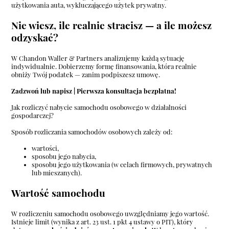
użytkowania auta, wykluczającego użytek prywatny.
Nie wiesz, ile realnie stracisz — a ile możesz
odzyskać?
W Chandon Waller & Partners analizujemy każdą sytuację
indywidualnie. Dobierzemy formę finansowania, która realnie
obniży Twój podatek — zanim podpiszesz umowę.
Zadzwoń lub napisz | Pierwsza konsultacja bezpłatna!
Jak rozliczyć nabycie samochodu osobowego w działalności
gospodarczej?
Sposób rozliczania samochodów osobowych zależy od:
wartości,
sposobu jego nabycia,
sposobu jego użytkowania (w celach firmowych, prywatnych
lub mieszanych).
Wartość samochodu
W rozliczeniu samochodu osobowego uwzględniamy jego wartość.
Istnieje limit (wynika z art. 23 ust. 1 pkt 4 ustawy o PIT), który