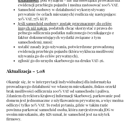
działalności
: pod wynajem – nie ma obowiązku prowadzenia
ewidencji przebiegu pojazdu i można zastosować 100% VAT.
Samochód osobowy w działalności wykorzystywany
prywatnie (w celach mieszanych) rozlicza się następująco:
50% VAT, 75% KUP.
Jeśli samochód osobowy zostaje przeznaczony do celów
innych niż najem
, podatnik chcąc skorzystać z prawa do
pełnego odliczenia podatku naliczonego (wynikającego z
faktur dokumentujących wydatki związane z tym
samochodem), musi:
ustalić zasady jego używania, potwierdzone prowadzoną
ewidencją przebiegu pojazdu (która wyklucza możliwość
używania go do celów prywatnych),
zgłosić go do urzędu skarbowego na druku VAT-26.
Aktualizacja – 5.08
Okazuje się, że w interpretacji indywidualnej dla informatyka
prowadzącego działalność we własnym mieszkaniu, fiskus orzekł
brak możliwości odliczenia 100% VAT od samochodu i paliwa.
Zdaniem dyrektora Krajowej Informacji Skarbowej, parkowanie pod
domem jest jednoznaczne z użytkowaniem prywatnym, a więc można
odliczyć tylko 50% VAT. To rodzi pytania, gdzie w takim razie
powinna parkować samochód osoba, która zarejestrowała JDG w
swoim mieszkaniu, aby KIS uznał, że samochód jest na użytek
firmowy.