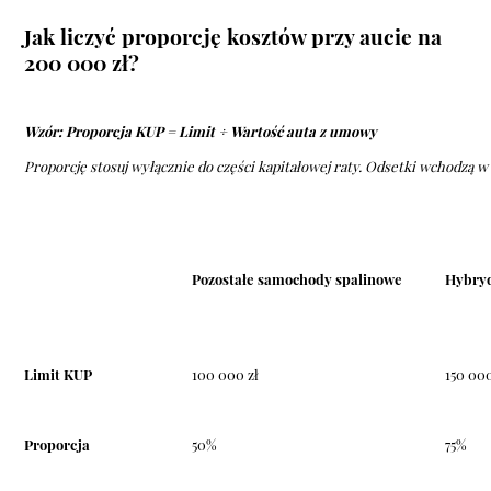
Jak liczyć proporcję kosztów przy aucie na
200 000 zł?
Wzór: Proporcja KUP = Limit ÷ Wartość auta z umowy
Proporcję stosuj wyłącznie do części kapitałowej raty. Odsetki wchodzą 
Pozostałe samochody spalinowe
Hybryd
Limit KUP
100 000 zł
150 000
Proporcja
50%
75%