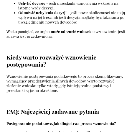
Uchylić decyzję
– jeśli przesłanki wznowienia wskazują na
istotne wady decyzji.
Odmówić uchylenia decyzji
– jeśli nowe okoliczności nie mają
wpływu na jej treść lub jeśli decyzja mogłaby być taka sama po
uwzględnieniu nowych dowodów.
Warto pamiętać, że organ
może odrzucić wniosek
o wznowienie, jeśli
sprawa jest przedawniona.
Kiedy warto rozważyć wznowienie
postępowania?
Wznowienie postępowania podatkowego to proces skomplikowany,
wymagający przedstawienia silnych dowodów. Warto rozważyć
złożenie wniosku tylko wtedy, gdy istnieją realne podstawy i
przesłanki są jasno określone.
FAQ: Najczęściej zadawane pytania
Postępowanie podatkowe. Jak długo trwa proces wznowienia?