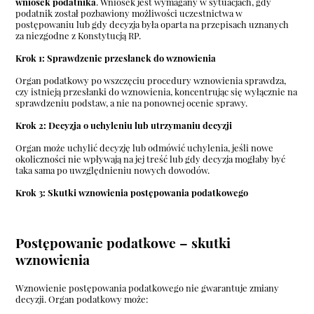
wniosek podatnika
. Wniosek jest wymagany w sytuacjach, gdy
podatnik został pozbawiony możliwości uczestnictwa w
postępowaniu lub gdy decyzja była oparta na przepisach uznanych
za niezgodne z Konstytucją RP.
Krok 1: Sprawdzenie przesłanek do wznowienia
Organ podatkowy po wszczęciu procedury wznowienia sprawdza,
czy istnieją przesłanki do wznowienia, koncentrując się wyłącznie na
sprawdzeniu podstaw, a nie na ponownej ocenie sprawy.
Krok 2: Decyzja o uchyleniu lub utrzymaniu decyzji
Organ może uchylić decyzję lub odmówić uchylenia, jeśli nowe
okoliczności nie wpływają na jej treść lub gdy decyzja mogłaby być
taka sama po uwzględnieniu nowych dowodów.
Krok 3: Skutki wznowienia postępowania podatkowego
Postępowanie podatkowe – skutki
wznowienia
Wznowienie postępowania podatkowego nie gwarantuje zmiany
decyzji. Organ podatkowy może: