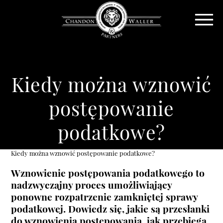
Kiedy można wznowić
postępowanie
podatkowe?
Kiedy można wznowić postępowanie podatkowe?
Wznowienie postępowania podatkowego to
nadzwyczajny proces umożliwiający
ponowne rozpatrzenie zamkniętej sprawy
podatkowej. Dowiedz się, jakie są przesłanki
do wznowienia postępowania, jak przebiega