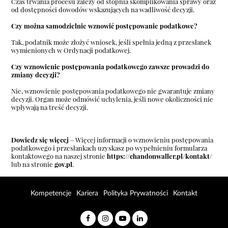
Czas trwania procesu zależy od stopnia skomplikowania sprawy oraz
od dostępności dowodów wskazujących na wadliwość decyzji.
Czy można samodzielnie wznowić postępowanie podatkowe?
Tak, podatnik może złożyć wniosek, jeśli spełnia jedną z przesłanek
wymienionych w Ordynacji podatkowej.
Czy wznowienie postępowania podatkowego zawsze prowadzi do
zmiany decyzji?
Nie, wznowienie postępowania podatkowego nie gwarantuje zmiany
decyzji. Organ może odmówić uchylenia, jeśli nowe okoliczności nie
wpływają na treść decyzji.
Dowiedz się więcej
– Więcej informacji o wznowieniu postępowania
podatkowego i przesłankach uzyskasz po wypełnieniu formularza
kontaktowego na naszej stronie
https://chandonwaller.pl/kontakt/
lub na stronie
gov.pl
.
Kompetencje
Kariera
Polityka Prywatności
Kontakt