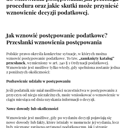
procedura oraz jakie skutki może przynieść
wznowienie decyzji podatkowej.
Jak wznowić postępowanie podatkowe?
Przesłanki wznowienia postępowania
Polskie prawo określa konkretne sytuacje, w których można
wznowić postępowanie podatkowe. To tzw.
„zamknięty katalog”
przesłanek
, wymieniony w art. 240 § 1 Ordynacji podatkowej.
Wznowienie jest możliwe tylko wtedy, gdy spełniona zostanie jedna
z poniższych okoliczności:
Pozbawienie udziału w postępowaniu
Jeśli podatnik nie miał możliwości uczestnictwa w postępowaniu z
przyczyn od niego niezależnych, może wnioskować o wznowienie w
ciągu miesiąca od dnia uzyskania informacji o decyzji.
Nowe dowody lub okoliczności
Wznowienie jest możliwe, gdy po wydaniu decyzji pojawiają się
nowe dowody lub fakty, które istniały w momencie jej wydania, lecz
były nieznane zarówno organowi podatkowemu, jak i stronie