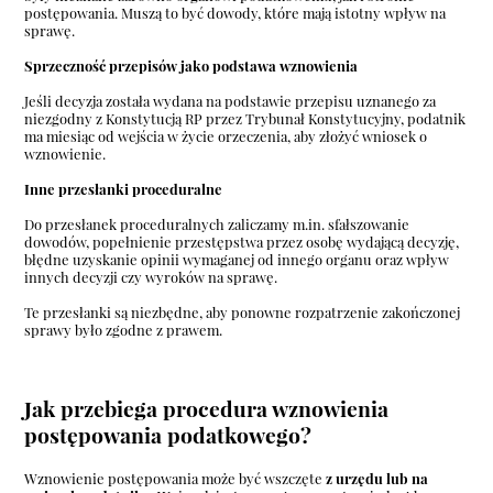
postępowania. Muszą to być dowody, które mają istotny wpływ na
sprawę.
Sprzeczność przepisów jako podstawa wznowienia
Jeśli decyzja została wydana na podstawie przepisu uznanego za
niezgodny z Konstytucją RP przez Trybunał Konstytucyjny, podatnik
ma miesiąc od wejścia w życie orzeczenia, aby złożyć wniosek o
wznowienie.
Inne przesłanki proceduralne
Do przesłanek proceduralnych zaliczamy m.in. sfałszowanie
dowodów, popełnienie przestępstwa przez osobę wydającą decyzję,
błędne uzyskanie opinii wymaganej od innego organu oraz wpływ
innych decyzji czy wyroków na sprawę.
Te przesłanki są niezbędne, aby ponowne rozpatrzenie zakończonej
sprawy było zgodne z prawem.
Jak przebiega procedura wznowienia
postępowania podatkowego?
Wznowienie postępowania może być wszczęte
z urzędu lub na