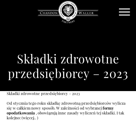
Składki zdrowotne
przedsiębiorcy – 2023
Składki zdrowotne przedsiębiorcy – 2023
Od stycznia tego roku składkę zdrowotną przedsiębiorców wylicza
się w całkiem nowy sposób. W zależności od wybranej
formy
opodatkowania
, obowiązują inne zasady wyliczeń tej składki. I tak
kolejno:
(więcej…)