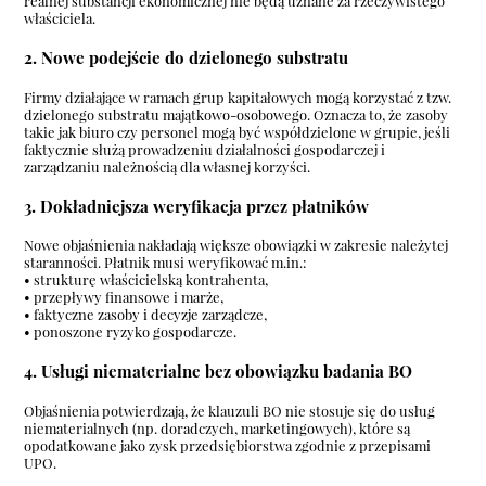
realnej substancji ekonomicznej nie będą uznane za rzeczywistego
właściciela.
2. Nowe podejście do dzielonego substratu
Firmy działające w ramach grup kapitałowych mogą korzystać z tzw.
dzielonego substratu majątkowo-osobowego. Oznacza to, że zasoby
takie jak biuro czy personel mogą być współdzielone w grupie, jeśli
faktycznie służą prowadzeniu działalności gospodarczej i
zarządzaniu należnością dla własnej korzyści.
3. Dokładniejsza weryfikacja przez płatników
Nowe objaśnienia nakładają większe obowiązki w zakresie należytej
staranności. Płatnik musi weryfikować m.in.:
• strukturę właścicielską kontrahenta,
• przepływy finansowe i marże,
• faktyczne zasoby i decyzje zarządcze,
• ponoszone ryzyko gospodarcze.
4. Usługi niematerialne bez obowiązku badania BO
Objaśnienia potwierdzają, że klauzuli BO nie stosuje się do usług
niematerialnych (np. doradczych, marketingowych), które są
opodatkowane jako zysk przedsiębiorstwa zgodnie z przepisami
UPO.