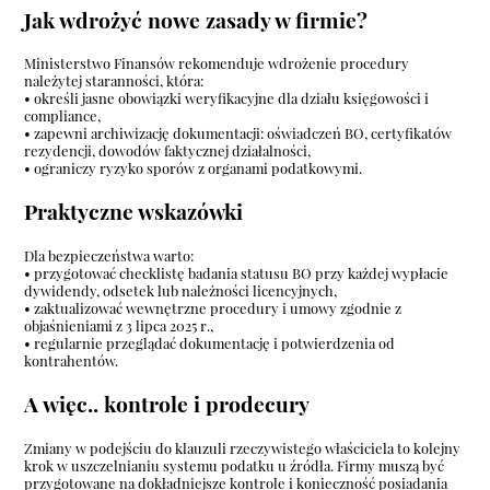
Jak wdrożyć nowe zasady w firmie?
Ministerstwo Finansów rekomenduje wdrożenie procedury
należytej staranności, która:
• określi jasne obowiązki weryfikacyjne dla działu księgowości i
compliance,
• zapewni archiwizację dokumentacji: oświadczeń BO, certyfikatów
rezydencji, dowodów faktycznej działalności,
• ograniczy ryzyko sporów z organami podatkowymi.
Praktyczne wskazówki
Dla bezpieczeństwa warto:
• przygotować checklistę badania statusu BO przy każdej wypłacie
dywidendy, odsetek lub należności licencyjnych,
• zaktualizować wewnętrzne procedury i umowy zgodnie z
objaśnieniami z 3 lipca 2025 r.,
• regularnie przeglądać dokumentację i potwierdzenia od
kontrahentów.
A więc.. kontrole i prodecury
Zmiany w podejściu do klauzuli rzeczywistego właściciela to kolejny
krok w uszczelnianiu systemu podatku u źródła. Firmy muszą być
przygotowane na dokładniejsze kontrole i konieczność posiadania