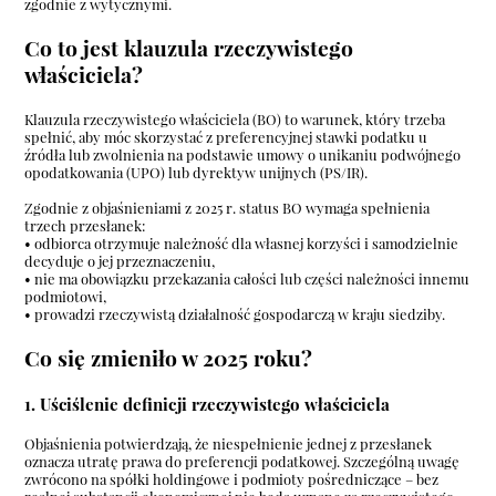
zgodnie z wytycznymi.
Co to jest klauzula rzeczywistego
właściciela?
Klauzula rzeczywistego właściciela (BO) to warunek, który trzeba
spełnić, aby móc skorzystać z preferencyjnej stawki podatku u
źródła lub zwolnienia na podstawie umowy o unikaniu podwójnego
opodatkowania (UPO) lub dyrektyw unijnych (PS/IR).
Zgodnie z objaśnieniami z 2025 r. status BO wymaga spełnienia
trzech przesłanek:
• odbiorca otrzymuje należność dla własnej korzyści i samodzielnie
decyduje o jej przeznaczeniu,
• nie ma obowiązku przekazania całości lub części należności innemu
podmiotowi,
• prowadzi rzeczywistą działalność gospodarczą w kraju siedziby.
Co się zmieniło w 2025 roku?
1. Uściślenie definicji rzeczywistego właściciela
Objaśnienia potwierdzają, że niespełnienie jednej z przesłanek
oznacza utratę prawa do preferencji podatkowej. Szczególną uwagę
zwrócono na spółki holdingowe i podmioty pośredniczące – bez