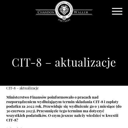
CIT-8 – aktualizacje
CIT-8 – aktualizacje
Ministerstwo Finansów poinformowało o pracach nad
rozporządzeniem wydłużającym termin składania CIT-8 i zapłaty
podatku za 2022 rok. Przewiduje się wydłużenie go o 3 miesiące (do
30 czerwca 2023). Przesunięcie tego terminu ma dotyczyć
wszystkich podatników. O czym jeszcze należy wiedzieć w kwestii
CIT-8?