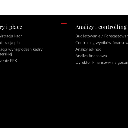
y i płace
Analizy i controlling
istracja kadr
Budżetowanie / Forecastowan
istracja płac
Controlling wyników finanso
lacja wynagrodzeń kadry
Analizy ad-hoc
erskiej
Analiza finansowa
czenie PPK
Dyrektor Finansowy na godzi