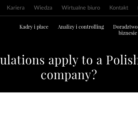
Kariera
Wiedza
Wirtualne biuro
Kontakt
ć
Kadry i płace
Analizy i controlling
Doradztwo
biznesie
lations apply to a Polis
company?