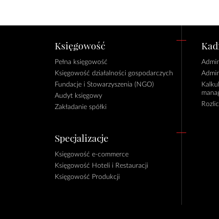
Księgowość
Kadr
Pełna księgowość
Admin
Księgowość działalności gospodarczych
Admin
Fundacje i Stowarzyszenia (NGO)
Kalku
manag
Audyt księgowy
Rozli
Zakładanie spółki
Specjalizacje
Księgowość e-commerce
Księgowość Hoteli i Restauracji
Księgowość Produkcji