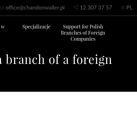
office@chandonwaller.pl
12 307 37 57
PL
 w
Specjalizacje
Support for Polish
Branches of Foreign
Companies
h branch of a foreign