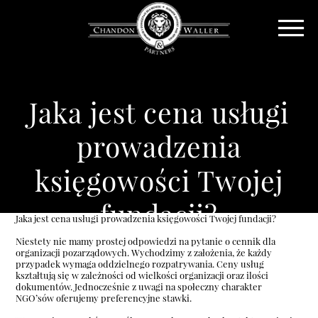
Jaka jest cena usługi
prowadzenia
księgowości Twojej
fundacji?
Jaka jest cena usługi prowadzenia księgowości Twojej fundacji?
Niestety nie mamy prostej odpowiedzi na pytanie o cennik dla
organizacji pozarządowych. Wychodzimy z założenia, że każdy
przypadek wymaga oddzielnego rozpatrywania. Ceny usług
kształtują się w zależności od wielkości organizacji oraz ilości
dokumentów. Jednocześnie z uwagi na społeczny charakter
NGO’sów oferujemy preferencyjne stawki.