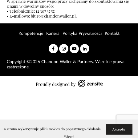
W sprawie warunków współpracy zachęcamy do skontaktowania się
z nami w dowolny sposób:
• Telefonicznie: 12 307 37 57;
• E-mailowo: biuro@chandonwaller.pl.
Kompetencje
Kariera
Polityka Prywatności
Kontakt
Copyright ©2026 Chandon Waller & Partners. Wszelkie prawa
zastrzeżone.
Proudly designed by
Ta strona wykorzystuje pliki Cookies do poprawnego działania.
Akceptuj
Więcej