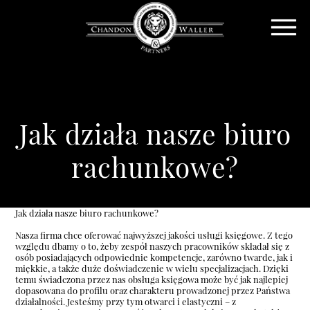
Jak działa nasze biuro
rachunkowe?
Jak działa nasze biuro rachunkowe?
Nasza firma chce oferować najwyższej jakości usługi księgowe. Z tego
względu dbamy o to, żeby zespół naszych pracowników składał się z
osób posiadających odpowiednie kompetencje, zarówno twarde, jak i
miękkie, a także duże doświadczenie w wielu specjalizacjach. Dzięki
temu świadczona przez nas obsługa księgowa może być jak najlepiej
dopasowana do profilu oraz charakteru prowadzonej przez Państwa
działalności. Jesteśmy przy tym otwarci i elastyczni – z