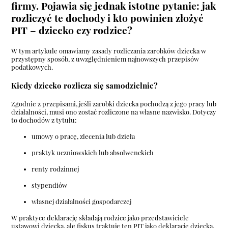
firmy. Pojawia się jednak istotne pytanie: jak
rozliczyć te dochody i kto powinien złożyć
PIT – dziecko czy rodzice?
W tym artykule omawiamy zasady rozliczania zarobków dziecka w
przystępny sposób, z uwzględnieniem najnowszych przepisów
podatkowych.
Kiedy dziecko rozlicza się samodzielnie?
Zgodnie z przepisami, jeśli zarobki dziecka pochodzą z jego pracy lub
działalności, musi ono zostać rozliczone na własne nazwisko. Dotyczy
to dochodów z tytułu:
umowy o pracę, zlecenia lub dzieła
praktyk uczniowskich lub absolwenckich
renty rodzinnej
stypendiów
własnej działalności gospodarczej
W praktyce deklarację składają rodzice jako przedstawiciele
ustawowi dziecka, ale fiskus traktuje ten PIT jako deklarację dziecka,