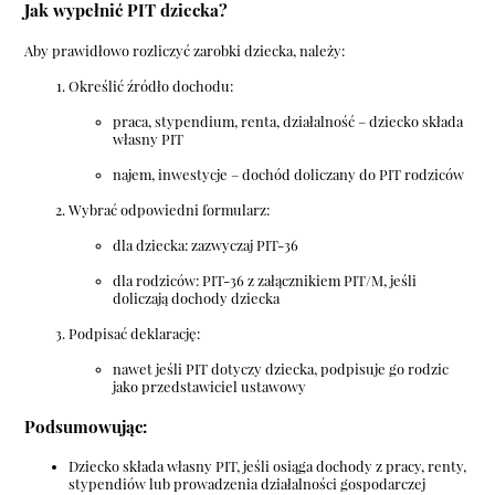
Jak wypełnić PIT dziecka?
Aby prawidłowo rozliczyć zarobki dziecka, należy:
Określić źródło dochodu:
praca, stypendium, renta, działalność – dziecko składa
własny PIT
najem, inwestycje – dochód doliczany do PIT rodziców
Wybrać odpowiedni formularz:
dla dziecka: zazwyczaj PIT-36
dla rodziców: PIT-36 z załącznikiem PIT/M, jeśli
doliczają dochody dziecka
Podpisać deklarację:
nawet jeśli PIT dotyczy dziecka, podpisuje go rodzic
jako przedstawiciel ustawowy
Podsumowując:
Dziecko składa własny PIT, jeśli osiąga dochody z pracy, renty,
stypendiów lub prowadzenia działalności gospodarczej