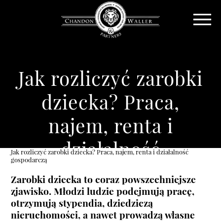
Jak rozliczyć zarobki
dziecka? Praca,
najem, renta i
działalność
Jak rozliczyć zarobki dziecka? Praca, najem, renta i działalność
gospodarczą
gospodarczą
Zarobki dziecka to coraz powszechniejsze
zjawisko. Młodzi ludzie podejmują pracę,
otrzymują stypendia, dziedziczą
nieruchomości, a nawet prowadzą własne