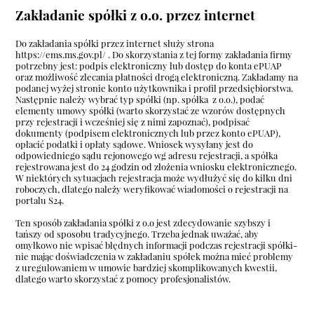
Zakładanie spółki z o.o. przez internet
Do zakładania spółki przez internet służy strona
https://ems.ms.gov.pl/
. Do skorzystania z tej formy zakładania firmy
potrzebny jest: podpis elektroniczny lub dostęp do konta ePUAP
oraz możliwość zlecania płatności drogą elektroniczną. Zakładamy na
podanej wyżej stronie konto użytkownika i profil przedsiębiorstwa.
Następnie należy wybrać typ spółki (np. spółka z o.o.), podać
elementy umowy spółki (warto skorzystać ze wzorów dostępnych
przy rejestracji i wcześniej się z nimi zapoznać), podpisać
dokumenty (podpisem elektronicznych lub przez konto ePUAP),
opłacić podatki i opłaty sądowe. Wniosek wysyłany jest do
odpowiedniego sądu rejonowego wg adresu rejestracji, a spółka
rejestrowana jest do 24 godzin od złożenia wniosku elektronicznego.
W niektórych sytuacjach rejestracja może wydłużyć się do kilku dni
roboczych, dlatego należy weryfikować wiadomości o rejestracji na
portalu S24.
Ten sposób zakładania spółki z o.o jest zdecydowanie szybszy i
tańszy od sposobu tradycyjnego. Trzeba jednak uważać, aby
omyłkowo nie wpisać błędnych informacji podczas rejestracji spółki-
nie mając doświadczenia w zakładaniu spółek można mieć problemy
z uregulowaniem w umowie bardziej skomplikowanych kwestii,
dlatego warto skorzystać z pomocy profesjonalistów.