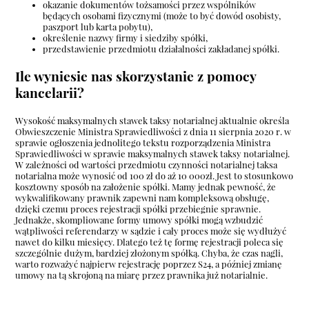
okazanie dokumentów tożsamości przez wspólników
będących osobami fizycznymi (może to być dowód osobisty,
paszport lub karta pobytu),
określenie nazwy firmy i siedziby spółki,
przedstawienie przedmiotu działalności zakładanej spółki.
Ile wyniesie nas skorzystanie z pomocy
kancelarii?
Wysokość maksymalnych stawek taksy notarialnej aktualnie określa
Obwieszczenie Ministra Sprawiedliwości z dnia 11 sierpnia 2020 r. w
sprawie ogłoszenia jednolitego tekstu rozporządzenia Ministra
Sprawiedliwości w sprawie maksymalnych stawek taksy notarialnej.
W zależności od wartości przedmiotu czynności notarialnej taksa
notarialna może wynosić od 100 zł do aż 10 000zł. Jest to stosunkowo
kosztowny sposób na założenie spółki. Mamy jednak pewność, że
wykwalifikowany prawnik zapewni nam kompleksową obsługę,
dzięki czemu proces rejestracji spółki przebiegnie sprawnie.
Jednakże, skompliowane formy umowy spółki mogą wzbudzić
wątpliwości referendarzy w sądzie i cały proces może się wydłużyć
nawet do kilku miesięcy. Dlatego też tę formę rejestracji poleca się
szczególnie dużym, bardziej złożonym spółką. Chyba, że czas nagli,
warto rozważyć najpierw rejestrację poprzez S24, a później zmianę
umowy na tą skrojoną na miarę przez prawnika już notarialnie.