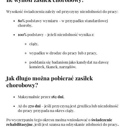
Ile wynosi zasiłek chorobowy?
Wysokość świadczenia zależy od przyczyny niezdolności do pracy:
80%
podstawy wymiaru – w przypadku standardowej
choroby,
100%
podstawy – jeżeli niezdolność wynika z:
ciąży,
wypadku w drodze do pracy lub z pracy,
poddania się badaniom jako kandydat na dawcę
komórek, tkanek, narządów.
Jak długo można pobierać zasiłek
chorobowy?
Maksymalnie przez
182 dni
,
Aż do
270 dni
– jeśli przyczyną jest gruźlica lub niezdolność
do pracy przypada na okres ciąży.
Po wyczerpaniu tego okresu można wnioskować o
świadczenie
rehabilitacyjne
, jeśli jest szansa na odzyskanie zdolności do pracy