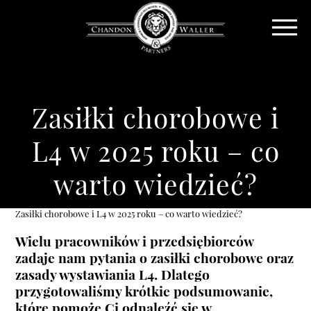
Zasiłki chorobowe i
L4 w 2025 roku – co
warto wiedzieć?
Zasiłki chorobowe i L4 w 2025 roku – co warto wiedzieć?
Wielu pracowników i przedsiębiorców
zadaje nam pytania o zasiłki chorobowe oraz
zasady wystawiania L4. Dlatego
przygotowaliśmy krótkie podsumowanie,
które pomoże Ci odnaleźć się w