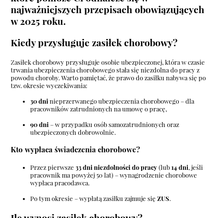
najważniejszych przepisach obowiązujących
w 2025 roku.
Kiedy przysługuje zasiłek chorobowy?
Zasiłek chorobowy przysługuje osobie ubezpieczonej, która w czasie
trwania ubezpieczenia chorobowego stała się niezdolna do pracy z
powodu choroby. Warto pamiętać, że prawo do zasiłku nabywa się po
tzw. okresie wyczekiwania:
30 dni
nieprzerwanego ubezpieczenia chorobowego – dla
pracowników zatrudnionych na umowę o pracę,
90 dni
– w przypadku osób samozatrudnionych oraz
ubezpieczonych dobrowolnie.
Kto wypłaca świadczenia chorobowe?
Przez pierwsze
33 dni niezdolności do pracy
(lub
14 dni
, jeśli
pracownik ma powyżej 50 lat) – wynagrodzenie chorobowe
wypłaca pracodawca.
Po tym okresie – wypłatą zasiłku zajmuje się
ZUS
.