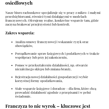
osiedlowych
Nasze biuro rachunkowe specjalizuje się w pracy z mikro- i małymi
przedsiębiorcami, również tymi działającymi w modelach
franczyzowych. Oferujemy realne, konkretne wsparcie tam, gdzie
zaczyna brakować przejrzystości lub kontroli.
Zakres wsparcia:
Analiza umowy franczyzowej i wskazanie ryzyk oraz
obowiązków,
Porządkowanie spraw księgowych i podatkowych w trakcie
współpracy lub przy jej zakończeniu,
Pomoc w przekształceniu działalności, np. otwarcie
niezależnego sklepu lub zmiana branży,
Rejestracja nowej działalności gospodarczej i wybór
korzystnej formy opodatkowania,
Stałe wsparcie księgowe i doradcze – dla firm, które chcą
prowadzić działalność zgodnie z przepisami i w pełni
świadomie.
Franczyza to nie wyrok – kluczowe jest