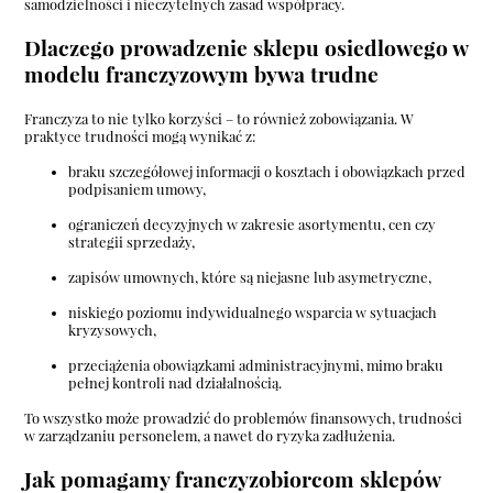
samodzielności i nieczytelnych zasad współpracy.
Dlaczego prowadzenie sklepu osiedlowego w
modelu franczyzowym bywa trudne
Franczyza to nie tylko korzyści – to również zobowiązania. W
praktyce trudności mogą wynikać z:
braku szczegółowej informacji o kosztach i obowiązkach przed
podpisaniem umowy,
ograniczeń decyzyjnych w zakresie asortymentu, cen czy
strategii sprzedaży,
zapisów umownych, które są niejasne lub asymetryczne,
niskiego poziomu indywidualnego wsparcia w sytuacjach
kryzysowych,
przeciążenia obowiązkami administracyjnymi, mimo braku
pełnej kontroli nad działalnością.
To wszystko może prowadzić do problemów finansowych, trudności
w zarządzaniu personelem, a nawet do ryzyka zadłużenia.
Jak pomagamy franczyzobiorcom sklepów