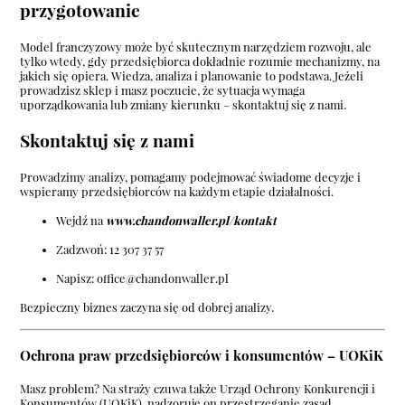
przygotowanie
Model franczyzowy może być skutecznym narzędziem rozwoju, ale
tylko wtedy, gdy przedsiębiorca dokładnie rozumie mechanizmy, na
jakich się opiera. Wiedza, analiza i planowanie to podstawa. Jeżeli
prowadzisz sklep i masz poczucie, że sytuacja wymaga
uporządkowania lub zmiany kierunku – skontaktuj się z nami.
Skontaktuj się z nami
Prowadzimy analizy, pomagamy podejmować świadome decyzje i
wspieramy przedsiębiorców na każdym etapie działalności.
Wejdź na
www.chandonwaller.pl/kontakt
Zadzwoń:
12 307 37 57
Napisz:
office@chandonwaller.pl
Bezpieczny biznes zaczyna się od dobrej analizy.
Ochrona praw przedsiębiorców i konsumentów – UOKiK
Masz problem? Na straży czuwa także Urząd Ochrony Konkurencji i
Konsumentów (UOKiK), nadzoruje on przestrzeganie zasad