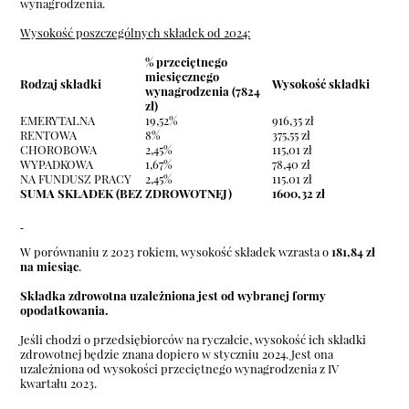
wynagrodzenia.
Wysokość poszczególnych składek od 2024:
% przeciętnego
miesięcznego
Rodzaj składki
Wysokość składki
wynagrodzenia (7824
zł)
EMERYTALNA
19,52%
916,35 zł
RENTOWA
8%
375,55 zł
CHOROBOWA
2,45%
115,01 zł
WYPADKOWA
1,67%
78,40 zł
NA FUNDUSZ PRACY
2,45%
115.01 zł
SUMA SKŁADEK (BEZ ZDROWOTNEJ)
1600,32 zł
W porównaniu z 2023 rokiem, wysokość składek wzrasta o
181,84 zł
na miesiąc
.
Składka zdrowotna uzależniona jest od wybranej formy
opodatkowania.
Jeśli chodzi o przedsiębiorców na ryczałcie, wysokość ich składki
zdrowotnej będzie znana dopiero w styczniu 2024. Jest ona
uzależniona od wysokości przeciętnego wynagrodzenia z IV
kwartału 2023.