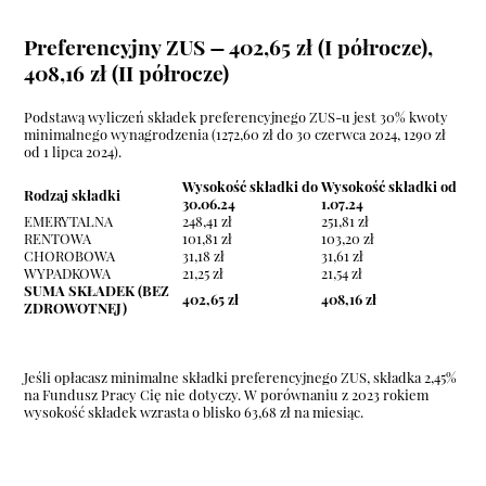
Preferencyjny ZUS
–
402,65 zł (I półrocze),
408,16 zł (II półrocze)
Podstawą wyliczeń składek preferencyjnego ZUS-u jest 30% kwoty
minimalnego wynagrodzenia (1272,60 zł do 30 czerwca 2024, 1290 zł
od 1 lipca 2024).
Wysokość składki do
Wysokość składki od
Rodzaj składki
30.06.24
1.07.24
EMERYTALNA
248,41 zł
251,81 zł
RENTOWA
101,81 zł
103,20 zł
CHOROBOWA
31,18 zł
31,61 zł
WYPADKOWA
21,25 zł
21,54 zł
SUMA SKŁADEK (BEZ
402,65 zł
408,16 zł
ZDROWOTNEJ)
Jeśli opłacasz minimalne składki preferencyjnego ZUS, składka 2,45%
na Fundusz Pracy Cię nie dotyczy. W porównaniu z 2023 rokiem
wysokość składek wzrasta o blisko 63,68 zł na miesiąc.