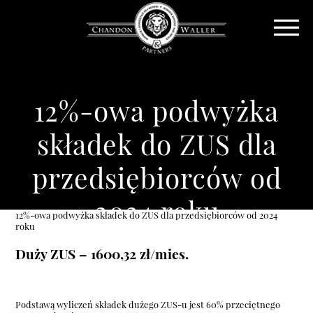
12%-owa podwyżka
składek do ZUS dla
przedsiębiorców od
2024 roku
12%-owa podwyżka składek do ZUS dla przedsiębiorców od 2024
roku
Duży ZUS – 1600,32 zł/mies.
Podstawą wyliczeń składek dużego ZUS-u jest 60% przeciętnego