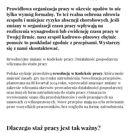
Prawidłowa organizacja pracy w okresie upałów to nie
tylko wymóg formalny. To też realna ochrona zdrowia
zespołu i mniejsze ryzyko absencji chorobowych. Jeśli
zmiany w organizacji czasu pracy wpływają na
rozliczenia wynagrodzeń lub ewidencję czasu pracy w
Twojej firmie,
nasz zespół kadrowo-płacowy
chętnie
pomoże to poukładać zgodnie z przepisami.
Wystarczy
się z nami skontaktować.
Rewolucyjne zmiany w Kodeksie pracy: Działalność gospodarcza
wliczana do stażu pracy
Polska szykuje prawdziwą
rewolucję w Kodeksie pracy
, która może
zmienić zasady gry na rynku zatrudnienia. Nowelizacja przepisów,
planowana na III kwartał 2024 roku, wprowadzi znaczące zmiany w
zakresie wliczania okresów prowadzenia działalności gospodarczej
oraz innych form zatrudnienia do stażu pracy. Oznacza to
wyrównanie szans dla przedsiębiorców i osób pracujących na
umowach cywilnoprawnych. Nowe przepisy mają na celu zrównanie
praw wszystkich pracowników, bez względu na formę zatrudnienia.
Dlaczego staż pracy jest tak ważny?