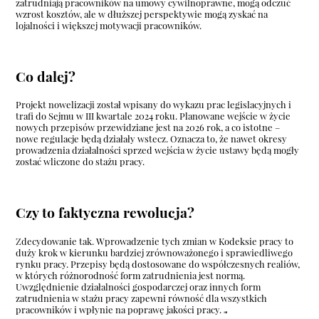
zatrudniają pracowników na umowy cywilnoprawne, mogą odczuć
wzrost kosztów, ale w dłuższej perspektywie mogą zyskać na
lojalności i większej motywacji pracowników.
Co dalej?
Projekt nowelizacji został wpisany do wykazu prac legislacyjnych i
trafi do Sejmu w III kwartale 2024 roku. Planowane wejście w życie
nowych przepisów przewidziane jest na 2026 rok, a co istotne –
nowe regulacje będą działały wstecz. Oznacza to, że nawet okresy
prowadzenia działalności sprzed wejścia w życie ustawy będą mogły
zostać wliczone do stażu pracy.
Czy to faktyczna rewolucja?
Zdecydowanie tak. Wprowadzenie tych zmian w Kodeksie pracy to
duży krok w kierunku bardziej zrównoważonego i sprawiedliwego
rynku pracy. Przepisy będą dostosowane do współczesnych realiów,
w których różnorodność form zatrudnienia jest normą.
Uwzględnienie działalności gospodarczej oraz innych form
zatrudnienia w stażu pracy zapewni równość dla wszystkich
pracowników i wpłynie na poprawę jakości pracy.