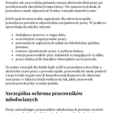
Przepisy nie przewidują automatycznego skrócenia dnia pracy po
przekroczeniu określonej temperatury. Nie oznacza to jednak, że
pracodawca może zignorować trudne warunki atmosferyczne.
Jeżeli upał stwarza realne zagrożenie dla zdrowia zespołu,
pracodawca powinien odpowiednio zorganizować pracę. W praktyce
sprawdzają się między innymi:
dodatkowe przerwy w ciągu dnia,
wcześniejsze rozpoczynanie pracy,
przesunięcie najcięższych zadań na chłodniejsze godziny
poranne,
czasowe ograniczenie pracy w pełnym słońcu,
rotacja pracowników przy zadaniach wymagających wysiłku,
praca zdalna, jeśli charakter obowiązków na to pozwala.
To ważny szczegół dla działu kadr. Jeśli to pracodawca decyduje o
skróceniu czasu pracy z powodu upału, pracownik nie może ponieść
z tego tytułu negatywnych konsekwencji finansowych. Skrócony
czas pracy w takiej sytuacji rozlicza się tak, jakby pracownik
przepracował pełny wymiar godzin.
Szczególna ochrona pracowników
młodocianych
Firmy zatrudniające pracowników młodocianych powinny zwrócić