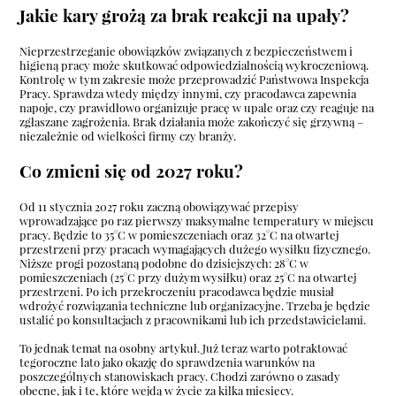
Jakie kary grożą za brak reakcji na upały?
Nieprzestrzeganie obowiązków związanych z bezpieczeństwem i
higieną pracy może skutkować odpowiedzialnością wykroczeniową.
Kontrolę w tym zakresie może przeprowadzić Państwowa Inspekcja
Pracy. Sprawdza wtedy między innymi, czy pracodawca zapewnia
napoje, czy prawidłowo organizuje pracę w upale oraz czy reaguje na
zgłaszane zagrożenia. Brak działania może zakończyć się grzywną –
niezależnie od wielkości firmy czy branży.
Co zmieni się od 2027 roku?
Od 11 stycznia 2027 roku zaczną obowiązywać przepisy
wprowadzające po raz pierwszy maksymalne temperatury w miejscu
pracy. Będzie to 35°C w pomieszczeniach oraz 32°C na otwartej
przestrzeni przy pracach wymagających dużego wysiłku fizycznego.
Niższe progi pozostaną podobne do dzisiejszych: 28°C w
pomieszczeniach (25°C przy dużym wysiłku) oraz 25°C na otwartej
przestrzeni. Po ich przekroczeniu pracodawca będzie musiał
wdrożyć rozwiązania techniczne lub organizacyjne. Trzeba je będzie
ustalić po konsultacjach z pracownikami lub ich przedstawicielami.
To jednak temat na osobny artykuł. Już teraz warto potraktować
tegoroczne lato jako okazję do sprawdzenia warunków na
poszczególnych stanowiskach pracy. Chodzi zarówno o zasady
obecne, jak i te, które wejdą w życie za kilka miesięcy.