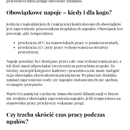
pracodawca musi podjąć określone działania.
Obowiązkowe napoje – kiedy i dla kogo?
Jednym z najważniejszych i najczęściej kontrolowanych obowiązków
jest zapewnienie pracownikom bezpłatnych napojów. Obowiązek ten
powstaje, gdy temperatura:
przekracza 28°C na stanowiskach pracy w pomieszczeniach,
przekracza 25°C przy pracy wykonywanej na otwartej
przestrzeni.
Napoje powinny być dostępne przez cały czas wykonywania pracy, a
ich ilość musi odpowiadać rzeczywistym potrzebom zespołu. To
istotny szczegół księgowo-kadrowy: pracodawca nie może zastąpić
tego obowiązku ekwiwalentem pieniężnym. Wypłacenie dodatku
zamiast zapewnienia wody czy napojów izotonicznych nie spełnia
wymogów przepisów.
Warto też pamiętać o jednym. Sama obecność klimatyzacji w biurze
nie zwalnia z obowiązku zapewnienia napojów, jeśli temperatura na
stanowisku pracy przekroczy wskazane progi.
Czy trzeba skrócić czas pracy podczas
upałów?