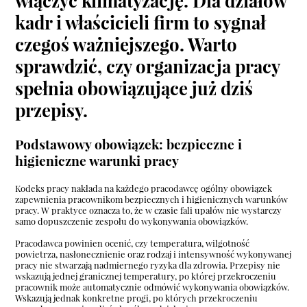
włączyć klimatyzację. Dla działów
kadr i właścicieli firm to sygnał
czegoś ważniejszego. Warto
sprawdzić, czy organizacja pracy
spełnia obowiązujące już dziś
przepisy.
Podstawowy obowiązek: bezpieczne i
higieniczne warunki pracy
Kodeks pracy nakłada na każdego pracodawcę ogólny obowiązek
zapewnienia pracownikom bezpiecznych i higienicznych warunków
pracy. W praktyce oznacza to, że w czasie fali upałów nie wystarczy
samo dopuszczenie zespołu do wykonywania obowiązków.
Pracodawca powinien ocenić, czy temperatura, wilgotność
powietrza, nasłonecznienie oraz rodzaj i intensywność wykonywanej
pracy nie stwarzają nadmiernego ryzyka dla zdrowia. Przepisy nie
wskazują jednej granicznej temperatury, po której przekroczeniu
pracownik może automatycznie odmówić wykonywania obowiązków.
Wskazują jednak konkretne progi, po których przekroczeniu