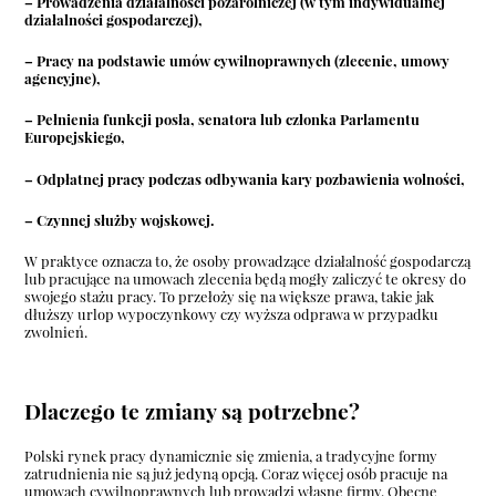
– Prowadzenia działalności pozarolniczej (w tym indywidualnej
działalności gospodarczej),
– Pracy na podstawie umów cywilnoprawnych (zlecenie, umowy
agencyjne),
– Pełnienia funkcji posła, senatora lub członka Parlamentu
Europejskiego,
– Odpłatnej pracy podczas odbywania kary pozbawienia wolności,
– Czynnej służby wojskowej.
W praktyce oznacza to, że osoby prowadzące działalność gospodarczą
lub pracujące na umowach zlecenia będą mogły zaliczyć te okresy do
swojego stażu pracy. To przełoży się na większe prawa, takie jak
dłuższy urlop wypoczynkowy czy wyższa odprawa w przypadku
zwolnień.
Dlaczego te zmiany są potrzebne?
Polski rynek pracy dynamicznie się zmienia, a tradycyjne formy
zatrudnienia nie są już jedyną opcją. Coraz więcej osób pracuje na
umowach cywilnoprawnych lub prowadzi własne firmy. Obecne