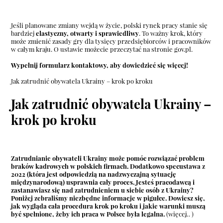
Jeśli planowane zmiany wejdą w życie, polski rynek pracy stanie się
bardziej
elastyczny, otwarty i sprawiedliwy
. To ważny krok, który
może zmienić zasady gry dla tysięcy przedsiębiorców i pracowników
w całym kraju. O ustawie możecie przeczytać na stronie
gov.pl.
Wypełnij
formularz kontaktowy
, aby dowiedzieć się więcej!
Jak zatrudnić obywatela Ukrainy – krok po kroku
Jak zatrudnić obywatela Ukrainy –
krok po kroku
Zatrudnianie obywateli Ukrainy może pomóc rozwiązać problem
braków kadrowych w polskich firmach. Dodatkowo specustawa z
2022 (która jest odpowiedzią na nadzwyczajną sytuację
międzynarodową) usprawnia cały proces. Jesteś pracodawcą i
zastanawiasz się nad zatrudnieniem u siebie osób z Ukrainy?
Poniżej zebraliśmy niezbędne informacje w pigułce. Dowiesz się,
jak wygląda cała procedura krok po kroku i jakie warunki muszą
być spełnione, żeby ich praca w Polsce była legalna.
(więcej…)