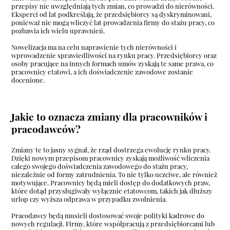
przepisy nie uwzględniają tych zmian, co prowadzi do nierówności.
Eksperci od lat podkreślają, że przedsiębiorcy są dyskryminowani,
ponieważ nie mogą wliczyć lat prowadzenia firmy do stażu pracy, co
pozbawia ich wielu uprawnień.
Nowelizacja ma na celu naprawienie tych nierówności i
wprowadzenie sprawiedliwości na rynku pracy. Przedsiębiorcy oraz
osoby pracujące na innych formach umów zyskają te same prawa, co
pracownicy etatowi, a ich doświadczenie zawodowe zostanie
docenione.
Jakie to oznacza zmiany dla pracowników i
pracodawców?
Zmiany te to jasny sygnał, że rząd dostrzega ewolucję rynku pracy.
Dzięki nowym przepisom pracownicy zyskają możliwość wliczenia
całego swojego doświadczenia zawodowego do stażu pracy,
niezależnie od formy zatrudnienia. To nie tylko uczciwe, ale również
motywujące. Pracownicy będą mieli dostęp do dodatkowych praw,
które dotąd przysługiwały wyłącznie etatowcom, takich jak dłuższy
urlop czy wyższa odprawa w przypadku zwolnienia.
Pracodawcy będą musieli dostosować swoje polityki kadrowe do
nowych regulacji. Firmy, które współpracują z przedsiębiorcami lub