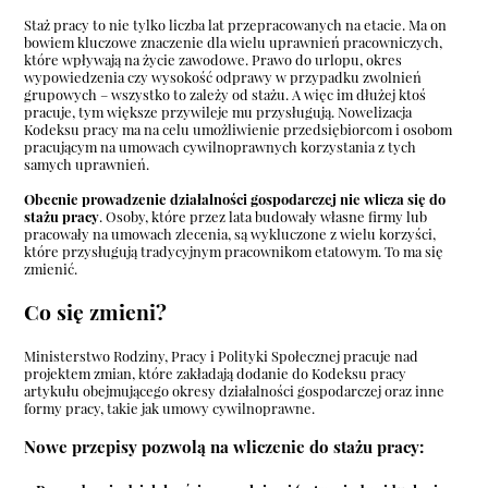
Staż pracy to nie tylko liczba lat przepracowanych na etacie. Ma on
bowiem kluczowe znaczenie dla wielu uprawnień pracowniczych,
które wpływają na życie zawodowe. Prawo do urlopu, okres
wypowiedzenia czy wysokość odprawy w przypadku zwolnień
grupowych – wszystko to zależy od stażu. A więc im dłużej ktoś
pracuje, tym większe przywileje mu przysługują. Nowelizacja
Kodeksu pracy ma na celu umożliwienie przedsiębiorcom i osobom
pracującym na umowach cywilnoprawnych korzystania z tych
samych uprawnień.
Obecnie prowadzenie działalności gospodarczej nie wlicza się do
stażu pracy
. Osoby, które przez lata budowały własne firmy lub
pracowały na umowach zlecenia, są wykluczone z wielu korzyści,
które przysługują tradycyjnym pracownikom etatowym. To ma się
zmienić.
Co się zmieni?
Ministerstwo Rodziny, Pracy i Polityki Społecznej pracuje nad
projektem zmian, które zakładają dodanie do Kodeksu pracy
artykułu obejmującego okresy działalności gospodarczej oraz inne
formy pracy, takie jak umowy cywilnoprawne.
Nowe przepisy pozwolą na wliczenie do stażu pracy: