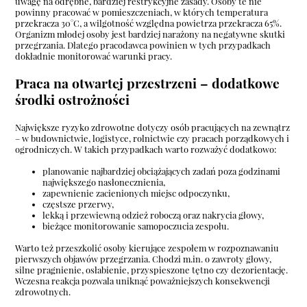
uwagę na odrębne, bardziej restrykcyjne zasady. Osoby te nie
powinny pracować w pomieszczeniach, w których temperatura
przekracza 30°C, a wilgotność względna powietrza przekracza 65%.
Organizm młodej osoby jest bardziej narażony na negatywne skutki
przegrzania. Dlatego pracodawca powinien w tych przypadkach
dokładnie monitorować warunki pracy.
Praca na otwartej przestrzeni – dodatkowe
środki ostrożności
Największe ryzyko zdrowotne dotyczy osób pracujących na zewnątrz
– w budownictwie, logistyce, rolnictwie czy pracach porządkowych i
ogrodniczych. W takich przypadkach warto rozważyć dodatkowo:
planowanie najbardziej obciążających zadań poza godzinami
największego nasłonecznienia,
zapewnienie zacienionych miejsc odpoczynku,
częstsze przerwy,
lekką i przewiewną odzież roboczą oraz nakrycia głowy,
bieżące monitorowanie samopoczucia zespołu.
Warto też przeszkolić osoby kierujące zespołem w rozpoznawaniu
pierwszych objawów przegrzania. Chodzi m.in. o zawroty głowy,
silne pragnienie, osłabienie, przyspieszone tętno czy dezorientację.
Wczesna reakcja pozwala uniknąć poważniejszych konsekwencji
zdrowotnych.