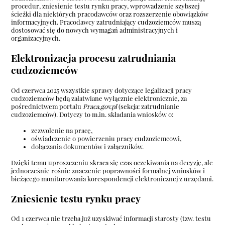
procedur, zniesienie testu rynku pracy, wprowadzenie szybszej
ścieżki dla niektórych pracodawców oraz rozszerzenie obowiązków
informacyjnych. Pracodawcy zatrudniający cudzoziemców muszą
dostosować się do nowych wymagań administracyjnych i
organizacyjnych.
Elektronizacja procesu zatrudniania
cudzoziemców
Od czerwca 2025 wszystkie sprawy dotyczące legalizacji pracy
cudzoziemców będą załatwiane wyłącznie elektronicznie, za
pośrednictwem portalu
Praca.gov.pl
(sekcja: zatrudnianie
cudzoziemców). Dotyczy to m.in. składania wniosków o:
zezwolenie na pracę,
oświadczenie o powierzeniu pracy cudzoziemcowi,
dołączania dokumentów i załączników.
Dzięki temu uproszczeniu skraca się czas oczekiwania na decyzję, ale
jednocześnie rośnie znaczenie poprawności formalnej wniosków i
bieżącego monitorowania korespondencji elektronicznej z urzędami.
Zniesienie testu rynku pracy
Od 1 czerwca nie trzeba już uzyskiwać informacji starosty (tzw. testu