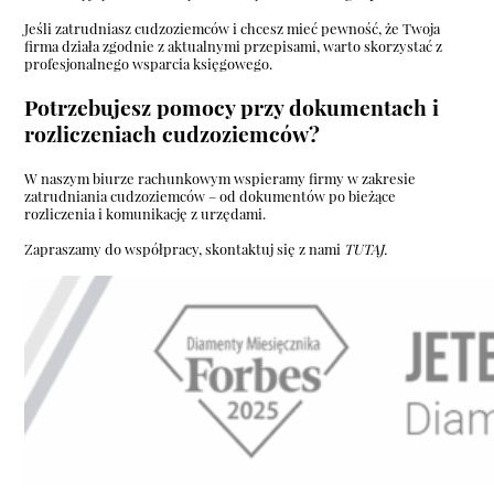
Jeśli zatrudniasz cudzoziemców i chcesz mieć pewność, że Twoja
firma działa zgodnie z aktualnymi przepisami, warto skorzystać z
profesjonalnego wsparcia księgowego.
Potrzebujesz pomocy przy dokumentach i
rozliczeniach cudzoziemców?
W naszym biurze rachunkowym wspieramy firmy w zakresie
zatrudniania cudzoziemców – od dokumentów po bieżące
rozliczenia i komunikację z urzędami.
Zapraszamy do współpracy, skontaktuj się z nami
TUTAJ.