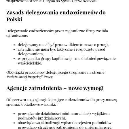
znajdziesz na stronie
Urzędu do Spraw Cudzoziemców
.
Zasady delegowania cudzoziemców do
Polski
Delegowanie cudzoziemców przez zagraniczne firmy zostało
ograniczone:
delegowany musi być pracownikiem (umowa o pracę),
zatrudnienie musi być faktyczne i rozpoczęte przed
delegowaniem,
w przypadku grupy kapitałowej – musi istnieć powiązanie
właścicielskie.
Obowiązki pracodawcy delegującego są opisane na stronie
Państwowej Inspekcji Pracy
.
Agencje zatrudnienia – nowe wymogi
Od czerwca 2025 agencje kierujące cudzoziemców do pracy muszą
spełniać dodatkowe warunki:
prowadzenie działalności minimum 2 lata (z wyjątkiem
podmiotów już działających),
obowiązkowa aktualizacja wpisu do rejestru podmiotów
prowadzących agencję zatrudnienia do 31 sierpnia 2025,