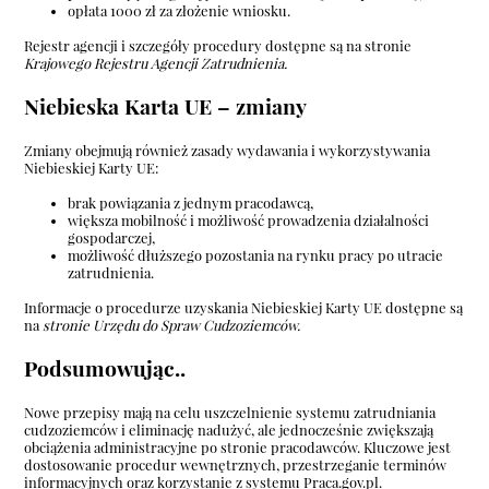
opłata 1000 zł za złożenie wniosku.
Rejestr agencji i szczegóły procedury dostępne są na stronie
Krajowego Rejestru Agencji Zatrudnienia
.
Niebieska Karta UE – zmiany
Zmiany obejmują również zasady wydawania i wykorzystywania
Niebieskiej Karty UE:
brak powiązania z jednym pracodawcą,
większa mobilność i możliwość prowadzenia działalności
gospodarczej,
możliwość dłuższego pozostania na rynku pracy po utracie
zatrudnienia.
Informacje o procedurze uzyskania Niebieskiej Karty UE dostępne są
na
stronie Urzędu do Spraw Cudzoziemców
.
Podsumowując..
Nowe przepisy mają na celu uszczelnienie systemu zatrudniania
cudzoziemców i eliminację nadużyć, ale jednocześnie zwiększają
obciążenia administracyjne po stronie pracodawców. Kluczowe jest
dostosowanie procedur wewnętrznych, przestrzeganie terminów
informacyjnych oraz korzystanie z systemu Praca.gov.pl.