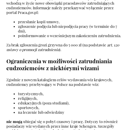
wchodzą w życie nowe obowiązki pracodawców zatrudniających
cudzoziemców. Informacje należy przekazywać wyłącznie przez
portal Praca.gov.pl
:
przesłanie kopii umowy,
zgłoszenie podjęcia lub niepodjęcia pracy (w terminie do 7
dni),
poinformowanie o wcześniejszym zakończeniu zatrudnienia.
Za brak zgłoszenia grozi grzywna do 5 000 zł (na podstawie
art. 120
ustawy o promocji zatrudnienia
).
Ograniczenia w możliwości zatrudniania
cudzoziemców z niektórymi wizami
Zgodnie z nowym katalogiem celów wydawania wiz krajowych,
cudzoziemcy przebywający w Polsce na podstawie wiz:
turystycznych,
religijnych,
edukacyjnych (poza studiami),
sportowych,
na leczenie lub odwiedziny
nie mogą
ubiegać się o pobyt czasowy i pracę. Dotyczy to również
posiadaczy wiz wydanych przez inne kraje Schengen. Szczegóły