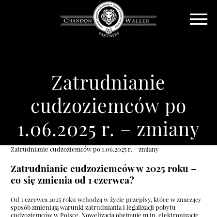
Zatrudnianie
cudzoziemców po
1.06.2025 r. – zmiany
Zatrudnianie cudzoziemców po 1.06.2025 r. – zmiany
Zatrudnianie cudzoziemców w 2025 roku –
co się zmienia od 1 czerwca?
Od 1 czerwca 2025 roku wchodzą w życie przepisy, które w znaczący
sposób zmieniają warunki zatrudniania i legalizacji pobytu
cudzoziemców w Polsce. Nowelizacja obejmuje m.in. elektronizację