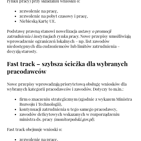
rynku pracy) przy składaniu wniosku o:
zezwolenie na pracę,
zezwolenie na pobyt czasowy i pracę,
Niebieską Kartę UE.
Podstawę prawną stanowi nowelizacja
ustawy o promocji
zatrudnienia i instytucjach rynku pracy
.
Nowe przepisy umożliwiają
wprowadzenie ograniczeń lokalnych – np. list zawodów
niedostępnych dla cudzoziemców lub limitów zatrudnienia –
decyzją starosty.
Fast track – szybsza ścieżka dla wybranych
pracodawców
Nowe przepisy wprowadzają priorytetową obsługę wniosków dla
wybranych kategorii pracodawców i zawodów. Dotyczy to m.in.:
firm o znaczeniu strategicznym (zgodnie z wykazem Ministra
Rozwoju i Technologii),
kontynuacji zatrudnienia u tego samego pracodawcy,
zawodów deficytowych wskazanych w rozporządzeniu
ministra ds. pracy
(
monitorpolski.gov.pl
).
Fast track obejmuje wnioski o:
zezwolenie na pracę,