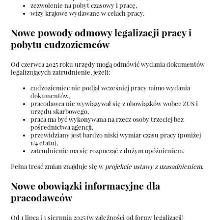
zezwolenie na pobyt czasowy i pracę,
wizy krajowe wydawane w celach pracy.
Nowe powody odmowy legalizacji pracy i
pobytu cudzoziemców
Od czerwca 2025 roku urzędy mogą odmówić wydania dokumentów
legalizujących zatrudnienie, jeżeli:
cudzoziemiec nie podjął wcześniej pracy mimo wydania
dokumentów,
pracodawca nie wywiązywał się z obowiązków wobec ZUS i
urzędu skarbowego,
praca ma być wykonywana na rzecz osoby trzeciej bez
pośrednictwa agencji,
przewidziany jest bardzo niski wymiar czasu pracy (poniżej
1/4 etatu),
zatrudnienie ma się rozpocząć z dużym opóźnieniem.
Pełna treść zmian znajduje się w
projekcie ustawy z uzasadnieniem
.
Nowe obowiązki informacyjne dla
pracodawców
Od 1 lipca i 1 sierpnia 2025 (w zależności od formy legalizacji)