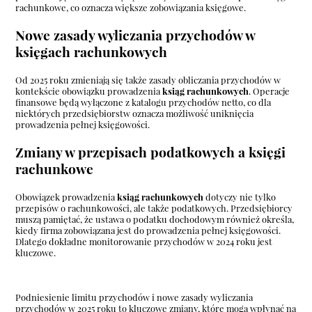
rachunkowe, co oznacza większe zobowiązania księgowe.
Nowe zasady wyliczania przychodów w
księgach rachunkowych
Od 2025 roku zmieniają się także zasady obliczania przychodów w
kontekście obowiązku prowadzenia
ksiąg rachunkowych
. Operacje
finansowe będą wyłączone z katalogu przychodów netto, co dla
niektórych przedsiębiorstw oznacza możliwość uniknięcia
prowadzenia pełnej księgowości.
Zmiany w przepisach podatkowych a księgi
rachunkowe
Obowiązek prowadzenia
ksiąg rachunkowych
dotyczy nie tylko
przepisów o rachunkowości, ale także podatkowych. Przedsiębiorcy
muszą pamiętać, że ustawa o podatku dochodowym również określa,
kiedy firma zobowiązana jest do prowadzenia pełnej księgowości.
Dlatego dokładne monitorowanie przychodów w 2024 roku jest
kluczowe.
Podniesienie limitu przychodów i nowe zasady wyliczania
przychodów w 2025 roku to kluczowe zmiany, które mogą wpłynąć na