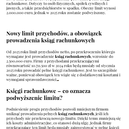
rachunkowe. Dotyczy to osób fizycznych, spółek cywilnych i
jawnych, a także przedsiębiorstw w spadku. Obecny limit wynosi
2.000.000 euro, jednak w 2025 roku zostanie podwyższony.
Nowy limit przychodów, a obowiązek
prowadzenia ksiąg rachunkowych
Od 2025 roku limit przychodów netto, po przekroczeniu którego
wymagane jest prowadzenie
ksiąg rachunkowych
, wzrośnie do
2.500.000 euro. Firmy z przychodami przekraczającymi
równowartość 10.711.500 zł w 2024 roku będą musiały od stycznia
2025 roku prowadzić pełne księgi rachunkowe. Jest to szczególnie
ważne, ponieważ obowiązek ten wiąże się z dodatkowymi kosztami i
wymogami sprawozdawczości.
Księgi rachunkowe – co oznacza
podwyższenie limitu?
Podniesienie progu przychodów pozwoli mniejszym firmom
uniknąć prowadzenia pełnych
ksiąg rachunkowych
, jeśli ich
przychody nie przekroczą nowego limitu. Dzięki temu zmniejszą się
ich koszty administracyjne, co stanowi dużą ulgę. Jednak firmy
przekraczające ten limit będą musiały zainwestować w pełne księgi