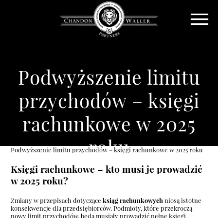
Podwyższenie limitu
przychodów – księgi
rachunkowe w 2025
roku
Podwyższenie limitu przychodów – księgi rachunkowe w 2025 roku
Księgi rachunkowe – kto musi je prowadzić
w 2025 roku?
Zmiany w przepisach dotyczące
ksiąg rachunkowych
niosą istotne
konsekwencje dla przedsiębiorców. Podmioty, które przekroczą
nowy limit przychodów, będą musiały prowadzić pełne księgi